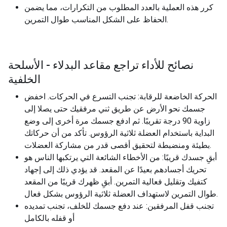
كرر هذه العملية بالعدد المطلوب من التكرارات، مما يضمن
الحفاظ على الشكل المناسب طوال التمرين.
نصائح للأداء تراجع مقاعد البدلاء - الأسلحة
الخلفية
الحركة الخاضعة للرقابة: تجنب التسرع في الحركات. اخفض
جسمك نحو الأرض عن طريق ثني مرفقيك حتى يصلا إلى
زاوية 90 درجة تقريبًا. ثم ادفع جسمك مرة أخرى إلى وضع
البداية باستخدام العضلة ثلاثية الرؤوس. تأكد من أن حركاتك
بطيئة ومنضبطة لتحقيق أقصى قدر من مشاركة العضلات.
أبقِ جسدك قريبًا: من الأخطاء الشائعة التي يرتكبها الناس هو
تحريك أجسادهم بعيدًا عن المقعد. قد يؤدي ذلك إلى إجهاد
كتفيك وتقليل فعالية التمرين. أبقِ ظهرك قريبًا من المقعد
طوال التمرين لاستهداف العضلة ثلاثية الرؤوس بشكل فعال.
تجنب قفل المرفقين: عند دفع جسمك للخلف، تجنب تمديده
أو قفله بالكامل