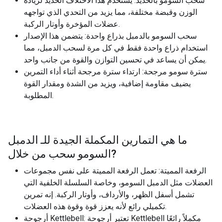
سحب السومو بالحديد: يستخدم هذا الاختلاف الحديد لزيادة
الوزن وقبضة مختلفة، مما يزيد من التحدي الذي تواجهه
عضلات المؤخرة وأوتار الركبة.
سحب السومو بالدمبل بذراع واحدة: يتضمن هذا الإصدار
استخدام ذراع واحدة فقط في كل مرة لسحب الدمبل، مما
يمكن أن يساعد في تحسين التوازن والقوة من جانب واحد.
سترة سومو مرجحة: ارتداء سترة مرجحة أثناء أداء التمرين
يضيف مقاومة إضافية، ويزيد من الشدة ومقدار القوة
المطلوبة.
ما هي التمارين المكملة الجيدة للـ
الدمبل
?
السومو سحب من خلال
الرفعة المميتة: تعمل الرفعة المميتة على نفس مجموعات
العضلات مثل الدمبل السومو، وخاصة السلسلة الخلفية التي
تشمل أسفل الظهر، والأرداف، وأوتار الركبة. إنه تمرين
تكميلي رائع لأنه يعزز قوة وقوة هذه العضلات.
أرجوحة Kettlebell: تعتبر أرجوحة Kettlebell مكملاً رائعًا