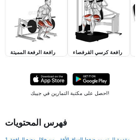
ء
رافعة كرسي القرفصاء
رافعة الرفعة المميتة
احصل على مكتبة التمارين في جيبك!
فهرس المحتويات
مقدمة لل
تمرين ضغط الساق الأفقي من خلال وضع الرافعة