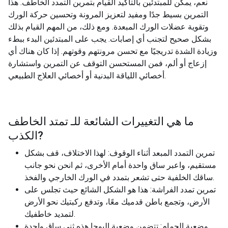
نعم، يمكن للمبتدئين بالتأكيد القيام بتمرين التمدد الخاطف. هذا
التمرين بسيط جدًا ومفيد لتعزيز المرونة وتحسين حركة الورك
وتقوية عضلات الورك المبعدة. ومع ذلك، من المهم القيام بذلك
بشكل صحيح لتجنب أي إصابات. يجب على المبتدئين البدء ببطء
وزيادة الشدة تدريجيًا مع تحسن مرونتهم وقوتهم. إذا كان هناك أي
إزعاج أو ألم، فمن المستحسن التوقف عن التمرين واستشارة
أخصائي اللياقة البدنية أو أخصائي العلاج الطبيعي.
ما هي التغييرات الشائعة للـ
تمتد الخاطف
?
الكذب
تمرين التمدد المبعد أثناء الوقوف: لهذا الاختلاف، قف بشكل
مستقيم، واعبر ساق واحدة أمام الأخرى، ثم انحن نحو جانب
ساقك الخلفية حتى تشعر بتمدد في الورك الخارجي والفخذ.
تمرين تمدد الفراشة: هذا هو الشكل الشائع حيث تجلس على
الأرض، وتجمع باطن قدميك معًا، وتدفع ركبتيك نحو الأرض
لتمديد خاطفيك.
وضعية الحمام: تتضمن وضعية اليوجا هذه ثني ساق واحدة