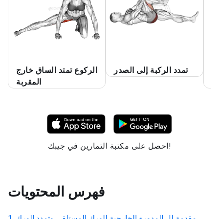
جح
تمدد الركبة إلى الصدر
الركوع تمتد الساق خارج
ق
المقربة
احصل على مكتبة التمارين في جيبك!
فهرس المحتويات
مقدمة لل
المدورة الخارجية للورك المستلقي وتمدد الورك