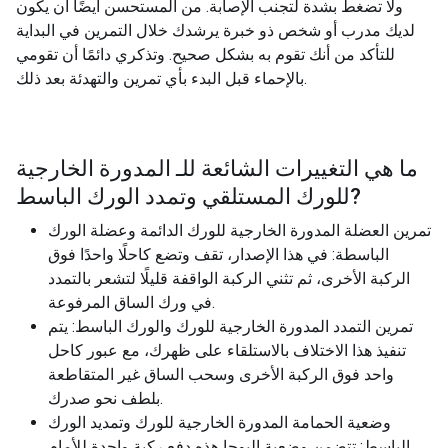
ولا تضغط بشدة لتجنب الإصابة. من المستحسن أيضًا أن يكون
لديك مدرب أو شخص ذو خبرة يرشدك خلال التمرين في البداية
للتأكد من أنك تقوم به بشكل صحيح. وتذكري دائمًا أن تقومي
بالإحماء قبل البدء بأي تمرين والتهدئة بعد ذلك.
ما هي التغييرات الشائعة للـ
المدورة الخارجية
?
للورك المستلقي وتمدد الورك الباسط
تمرين العضلة المدورة الخارجية للورك الدائمة وعضلة الورك
الباسطة: في هذا الإصدار، تقف وتضع كاحلًا واحدًا فوق
الركبة الأخرى، ثم تثني الركبة الواقفة قليلًا لتشعر بالتمدد
في ورك الساق المرفوعة.
تمرين التمدد المدورة الخارجية للورك والورك الباسط: يتم
تنفيذ هذا الاختلاف بالاستلقاء على ظهرك، مع عبور كاحل
واحد فوق الركبة الأخرى وسحب الساق غير المتقاطعة
بلطف نحو صدرك.
وضعية الحمامة المدورة الخارجية للورك وتمديد الورك
الباسط: تتضمن وضعية اليوجا هذه دفع ركبة واحدة للأمام