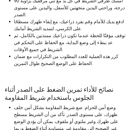
أمسك طرفي الشريط في كل يد مع ثني مرفقيك بزاوية 90
درجة، وراحتي اليدين متجهتين للأسفل، واليدين على مستوى
الصدر.
ادفع يديك للأمام وقم بفرد ذراعيك، مع إبقاء ظهرك مسطحًا
على الكرسي، لتمديد الشريط أمامك.
توقف مؤقتًا للحظة عندما تكون ذراعيك ممتدتين بالكامل، ثم
عد ببطء إلى وضع البداية، مع الحفاظ على التحكم في
الشريط في جميع الأوقات.
كرر هذه العملية للعدد المطلوب من التكرارات مع ضمان
الحفاظ على الوضع الصحيح طوال التمرين.
نصائح للأداء تمرين الضغط على الصدر أثناء
الجلوس باستخدام شريط المقاومة
وضع آمن للحزام: ضع شريط المقاومة بشكل آمن خلف
ظهرك، على مستوى الصدر. تأكد من أن الشريط مسطح
على ظهرك وغير ملتوي أو ملفوف. يمكن أن يؤدي الوضع
غير الصحيح إلى مقاومة غير متساوية أثناء الضغط وربما