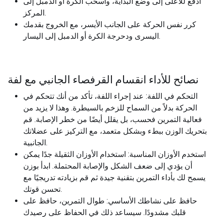
ادفع للأعلى إلى وضع البداية، واسحب الكرة أو الدمبل إلى
المركز.
كرر نفس الحركة على الجانب الأيسر، مع الخروج بقدمك
اليسرى ودحرجة الكرة أو الدمبل إلى اليسار.
نصائح للأداء انقسام القرفصاء الجانبي مع لفة
التحكم في اللفة: عند إجراء اللفة، تأكد من أنك تتحكم في
الحركة بدلاً من السماح للزخم بالسيطرة. وهذا لا يزيد من
فعالية التمرين فحسب، بل يقلل أيضًا من خطر الإصابة. قم
بتحريك الوزن ببطء وبشكل متعمد، مع التركيز على عضلاتك
الجانبية.
استخدم الأوزان المناسبة: استخدام الأوزان الثقيلة جدًا يمكن
أن يؤدي إلى ضعف الشكل والإصابة المحتملة. ابدأ بوزن
يسمح لك بأداء التمرين بتقنية جيدة ثم قم بزيادته تدريجيًا مع
تحسن قوتك.
حافظ على نشاطك الأساسي: طوال التمرين، حافظ على
قلبك مشدودًا. سيساعد ذلك في الحفاظ على رصيدك