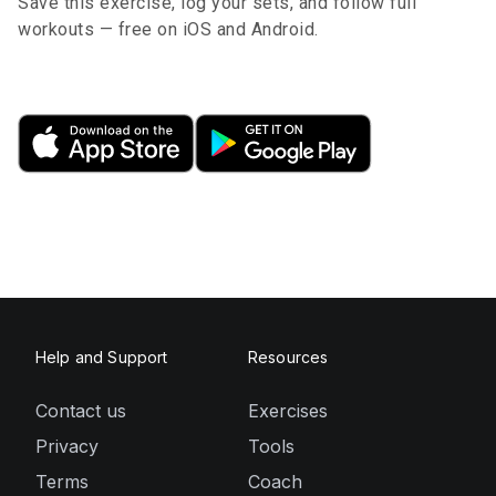
Save this exercise, log your sets, and follow full
workouts — free on iOS and Android.
Help and Support
Resources
Contact us
Exercises
Privacy
Tools
Terms
Coach