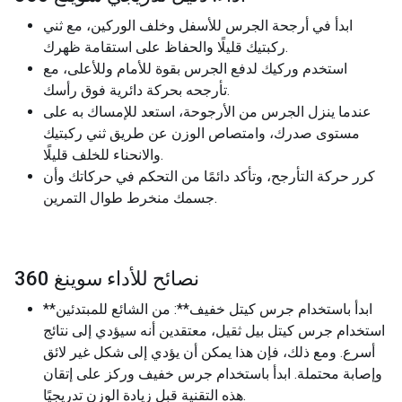
ابدأ في أرجحة الجرس للأسفل وخلف الوركين، مع ثني
ركبتيك قليلًا والحفاظ على استقامة ظهرك.
استخدم وركيك لدفع الجرس بقوة للأمام وللأعلى، مع
تأرجحه بحركة دائرية فوق رأسك.
عندما ينزل الجرس من الأرجوحة، استعد للإمساك به على
مستوى صدرك، وامتصاص الوزن عن طريق ثني ركبتيك
والانحناء للخلف قليلًا.
كرر حركة التأرجح، وتأكد دائمًا من التحكم في حركاتك وأن
جسمك منخرط طوال التمرين.
نصائح للأداء سوينغ 360
**ابدأ باستخدام جرس كيتل خفيف**: من الشائع للمبتدئين
استخدام جرس كيتل بيل ثقيل، معتقدين أنه سيؤدي إلى نتائج
أسرع. ومع ذلك، فإن هذا يمكن أن يؤدي إلى شكل غير لائق
وإصابة محتملة. ابدأ باستخدام جرس خفيف وركز على إتقان
هذه التقنية قبل زيادة الوزن تدريجيًا.