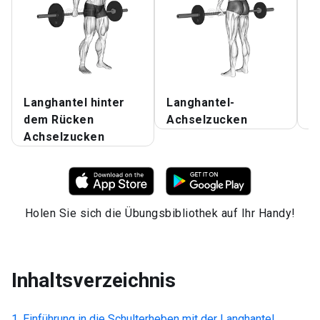
Langhantel hinter
Langhantel-
L
dem Rücken
Achselzucken
A
Achselzucken
Holen Sie sich die Übungsbibliothek auf Ihr Handy!
Inhaltsverzeichnis
Einführung in die
Schulterheben mit der Langhantel