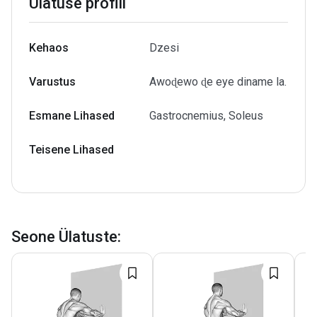
Ülatuse profiil
Kehaos
Dzesi
Varustus
Awoɖewo ɖe eye diname la.
Esmane Lihased
Gastrocnemius, Soleus
Teisene Lihased
Seone Ülatuste
: