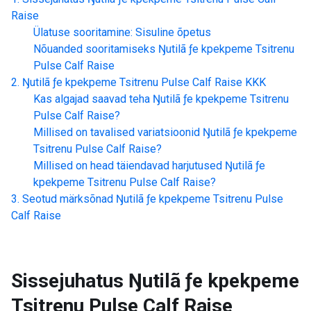
Raise
Ülatuse sooritamine: Sisuline õpetus
Nõuanded sooritamiseks
Ŋutilã ƒe kpekpeme Tsitrenu
Pulse Calf Raise
Ŋutilã ƒe kpekpeme Tsitrenu Pulse Calf Raise
KKK
Kas algajad saavad teha
Ŋutilã ƒe kpekpeme Tsitrenu
Pulse Calf Raise
?
Millised on tavalised variatsioonid
Ŋutilã ƒe kpekpeme
Tsitrenu Pulse Calf Raise
?
Millised on head täiendavad harjutused
Ŋutilã ƒe
kpekpeme Tsitrenu Pulse Calf Raise
?
Seotud märksõnad
Ŋutilã ƒe kpekpeme Tsitrenu Pulse
Calf Raise
Sissejuhatus
Ŋutilã ƒe kpekpeme
Tsitrenu Pulse Calf Raise