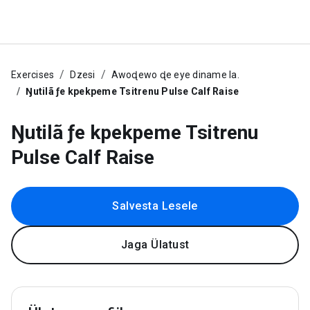
Exercises
Dzesi
Awoɖewo ɖe eye diname la.
Ŋutilã ƒe kpekpeme Tsitrenu Pulse Calf Raise
Ŋutilã ƒe kpekpeme Tsitrenu
Pulse Calf Raise
Salvesta Lesele
Jaga Ülatust