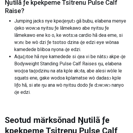
Ŋutilã ƒe kpekpeme Tsitrenu Pulse Calf
Raise
?
Jumping jacks nye kpeɖeŋutɔ gã bubu, elabena menye
ɖeko wowɔa nyitsu ƒe lãmekawo abe nyitsu ƒe
lãmekawo ene ko o, ke wotsɔa cardio hã dea eme, si
wɔnɛ be wò dzi ƒe tsotso dzina ɖe edzi eye wònaa
kamedede bliboa nyona ɖe edzi.
Aɖuɖɔtoe hã nye kamedede si ɖea vi be nàtsɔ akpe ɖe
Bodyweight Standing Pulse Calf Raises ŋu, elabena
woɖoa taɖodzinu na ata kple akɔta, abe alesi wòle le
squats ene, gake wodoa kplamatse wò dadasɔ kple
liƒo hã, si ate ŋu ana wò nyitsu dodo ƒe dɔwɔwɔ nanyo
ɖe edzi.
Seotud märksõnad
Ŋutilã ƒe
kpekpeme Tsitrenu Pulse Calf