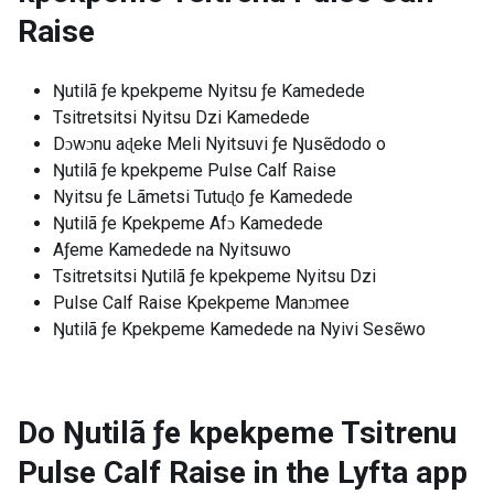
Raise
Ŋutilã ƒe kpekpeme Nyitsu ƒe Kamedede
Tsitretsitsi Nyitsu Dzi Kamedede
Dɔwɔnu aɖeke Meli Nyitsuvi ƒe Ŋusẽdodo o
Ŋutilã ƒe kpekpeme Pulse Calf Raise
Nyitsu ƒe Lãmetsi Tutuɖo ƒe Kamedede
Ŋutilã ƒe Kpekpeme Afɔ Kamedede
Aƒeme Kamedede na Nyitsuwo
Tsitretsitsi Ŋutilã ƒe kpekpeme Nyitsu Dzi
Pulse Calf Raise Kpekpeme Manɔmee
Ŋutilã ƒe Kpekpeme Kamedede na Nyivi Sesẽwo
Do Ŋutilã ƒe kpekpeme Tsitrenu
Pulse Calf Raise in the Lyfta app