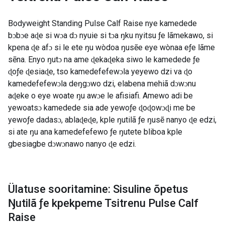
Bodyweight Standing Pulse Calf Raise nye kamedede
bɔbɔe aɖe si wɔa dɔ nyuie si tɔa ŋku nyitsu ƒe lãmekawo, si
kpena ɖe afɔ si le ete ŋu wòdoa ŋusẽe eye wònaa eƒe lãme
sẽna. Enyo ŋutɔ na ame ɖekaɖeka siwo le kamedede ƒe
ɖoƒe ɖesiaɖe, tso kamedefefewɔla yeyewo dzi va ɖo
kamedefefewɔla deŋgɔwo dzi, elabena mehiã dɔwɔnu
aɖeke o eye woate ŋu awɔe le afisiafi. Amewo adi be
yewoatsɔ kamedede sia ade yewoƒe ɖoɖowɔɖi me be
yewoƒe dadasɔ, ablaɖeɖe, kple ŋutilã ƒe ŋusẽ nanyo ɖe edzi,
si ate ŋu ana kamedefefewo ƒe ŋutete bliboa kple
gbesiagbe dɔwɔnawo nanyo ɖe edzi.
Ülatuse sooritamine: Sisuline õpetus
Ŋutilã ƒe kpekpeme Tsitrenu Pulse Calf
Raise