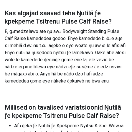
Kas algajad saavad teha
Ŋutilã ƒe
kpekpeme Tsitrenu Pulse Calf Raise
?
Ẽ, gɔmedzelawo ate ŋu awɔ Bodyweight Standing Pulse
Calf Raise kamededea godoo. Enye kamedede bɔbɔe aɖe
si mehiã dɔwɔnu tɔxɛ aɖeke o eye woate ŋu awɔe le afisiafi.
Enyo ŋutɔ na ŋusẽdodo nyitsu ƒe lãmekawo. Gake abe alesi
wòle le kamedede ɖesiaɖe gome ene la, ele vevie be
nàdze egɔme blewu eye nàdzi eƒe sesẽme ɖe edzi vivivi
be màgaxɔ abi o. Anyo hã be nàdo dzo hafi adze
kamededea gɔme eye nàkeke ɖokuiwò ne èwu enu.
Millised on tavalised variatsioonid
Ŋutilã
ƒe kpekpeme Tsitrenu Pulse Calf Raise
?
Afɔ ɖeka ƒe Ŋutilã ƒe Kpekpeme Nyitsu Kɔkɔe: Wowɔa