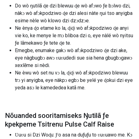
Do wò ŋutilã ɖe dzi blewuu ɖe wò afɔwo ƒe bɔlwo dzi,
nàkɔ wò afɔkpodziwo ɖe dzi alesi nàte ŋui tso anyigba
esime nèle wò klowo dzi dzɔdzɔe.
Ne ènya ɖo etame ko la, ɖiɖi wò afɔkpodziwo ɖe anyi
vie ko, ke menye le mɔ bliboa dzi o, eye nàlé wò nyitsu
ƒe lãmekawo ƒe tete ɖe te.
Emegbe, enumake gakɔ wò afɔkpodziwo ɖe dzi ake,
eye nàgbugbɔ awɔ ʋuʋudedi sue sia hena gbugbɔgawɔ
xexlẽme si nèdi.
Ne èwu wò set nu vɔ la, ɖiɖi wò afɔkpodziwo blewuu
trɔ yi anyigba, eye nàkpɔ egbɔ be yelé ye ɖokui dzi eye
yeda asɔ le kamededea katã me.
Nõuanded sooritamiseks Ŋutilã ƒe
kpekpeme Tsitrenu Pulse Calf Raise
Ʋuʋu si Dzi Woɖu: Ƒo asa na duƒuƒu to ʋuʋuawo me. Kɔ