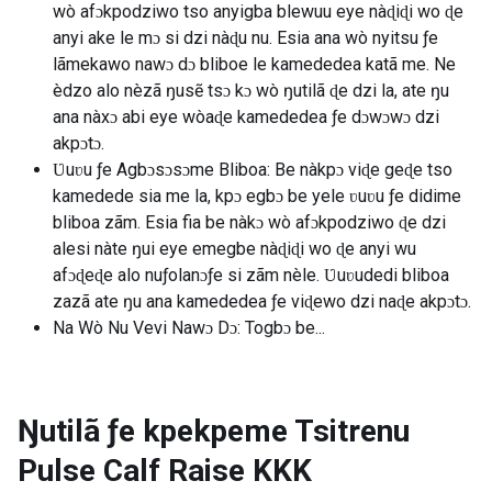
wò afɔkpodziwo tso anyigba blewuu eye nàɖiɖi wo ɖe
anyi ake le mɔ si dzi nàɖu nu. Esia ana wò nyitsu ƒe
lãmekawo nawɔ dɔ bliboe le kamededea katã me. Ne
èdzo alo nèzã ŋusẽ tsɔ kɔ wò ŋutilã ɖe dzi la, ate ŋu
ana nàxɔ abi eye wòaɖe kamededea ƒe dɔwɔwɔ dzi
akpɔtɔ.
Ʋuʋu ƒe Agbɔsɔsɔme Bliboa: Be nàkpɔ viɖe geɖe tso
kamedede sia me la, kpɔ egbɔ be yele ʋuʋu ƒe didime
bliboa zãm. Esia fia be nàkɔ wò afɔkpodziwo ɖe dzi
alesi nàte ŋui eye emegbe nàɖiɖi wo ɖe anyi wu
afɔɖeɖe alo nuƒolanɔƒe si zãm nèle. Ʋuʋudedi bliboa
zazã ate ŋu ana kamededea ƒe viɖewo dzi naɖe akpɔtɔ.
Na Wò Nu Vevi Nawɔ Dɔ: Togbɔ be...
Ŋutilã ƒe kpekpeme Tsitrenu
Pulse Calf Raise
KKK