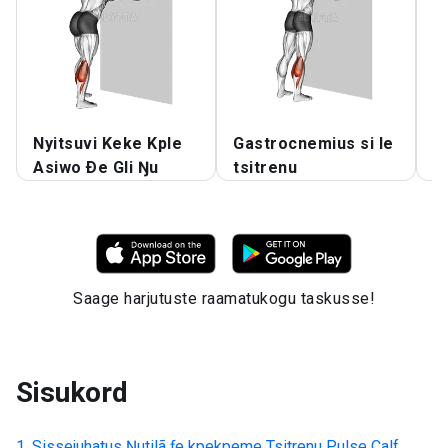
Nyitsuvi Keke Kple
Gastrocnemius si le
N
Asiwo Ðe Gli Ŋu
tsitrenu
ɖ
Saage harjutuste raamatukogu taskusse!
Sisukord
Sissejuhatus
Ŋutilã ƒe kpekpeme Tsitrenu Pulse Calf