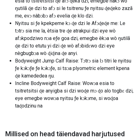
esia to tsitretsitsi ɖe afɔ ɖeka dzi, emegbe nàkɔ wò
ŋutilã ɖe dzi to afɔ si le tsitrenu ƒe nyitsu ɖeɖeko zazã
me, evɔ nàbɔbɔ afɔ evelia ɖe klo dzi.
Nyitsu si ƒe kpekpeme kɔ ɖe dzi le Afɔɖeɖe me: Le
tɔtrɔ sia me la, ètsia tre ɖe atrakpui dzi eye wò
afɔkpodziwo nɔa eƒe goa dzi, emegbe èkɔa wò ŋutilã
ɖe dzi to etutu yi dzi ɖe wò afɔbidɛwo dzi eye
nègbugbɔa wò ɖiɖina ɖe anyi.
Bodyweight Jump Calf Raise: Tɔtrɔ sia lɔ titri le nyitsu
ƒe kɔkɔƒe ƒe kɔkɔƒe, si tsɔa plyometric element kpena
ɖe kamededea ŋu.
Incline Bodyweight Calf Raise: Wowɔa esia to
tsitretsitsi ɖe anyigba si dzi woɖe mɔ ɖo alo togbɛ dzi,
eye emegbe wowɔa nyitsu ƒe kɔkɔme, si woɖoa
taɖodzinu na
Millised on head täiendavad harjutused