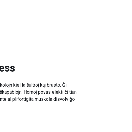
ess
ojn kiel la ŝultroj kaj brusto. Ĝi
puŝkapablojn. Homoj povas elekti ĉi tiun
e al plifortigita muskola disvolviĝo