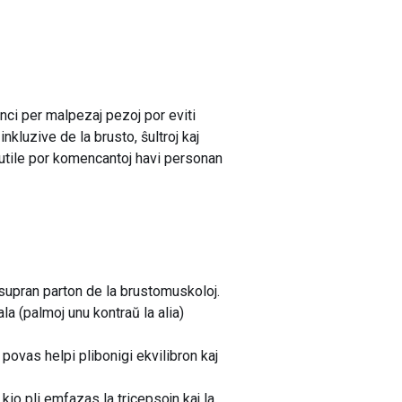
i per malpezaj pezoj por eviti
nkluzive de la brusto, ŝultroj kaj
i utile por komencantoj havi personan
supran parton de la brustomuskoloj.
a (palmoj unu kontraŭ la alia)
ovas helpi plibonigi ekvilibron kaj
io pli emfazas la tricepsojn kaj la