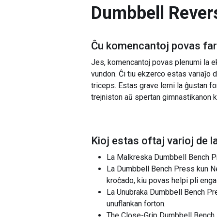
Dumbbell Rever
Ĉu komencantoj povas fari
Jes, komencantoj povas plenumi la e
vundon. Ĉi tiu ekzerco estas variaĵo d
triceps. Estas grave lerni la ĝustan 
trejniston aŭ spertan gimnastikanon k
Kioj estas oftaj varioj de l
La Malkreska Dumbbell Bench Pre
La Dumbbell Bench Press kun Neŭtr
kroĉado, kiu povas helpi pli enga
La Unubraka Dumbbell Bench Press
unuflankan forton.
The Close-Grip Dumbbell Bench Pr