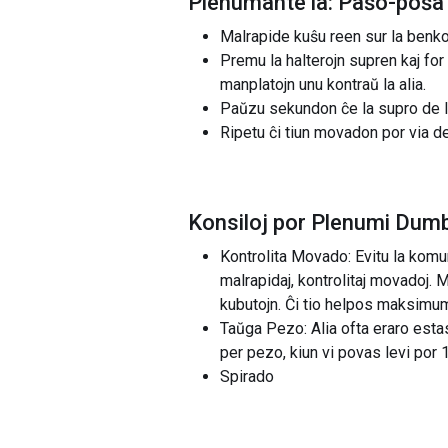
Plenumante la: Paŝo-poŝa
Malrapide kuŝu reen sur la benkon,
Premu la halterojn supren kaj for
manplatojn unu kontraŭ la alia.
Paŭzu sekundon ĉe la supro de la 
Ripetu ĉi tiun movadon por via de
Konsiloj por Plenumi Dum
Kontrolita Movado: Evitu la komuna
malrapidaj, kontrolitaj movadoj. M
kubutojn. Ĉi tio helpos maksimum
Taŭga Pezo: Alia ofta eraro esta
per pezo, kiun vi povas levi por 
Spirado