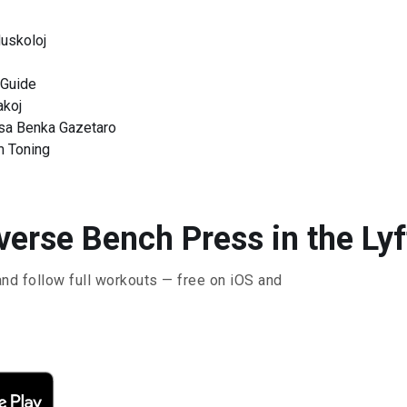
uskoloj
 Guide
akoj
rsa Benka Gazetaro
m Toning
erse Bench Press in the Lyf
and follow full workouts — free on iOS and