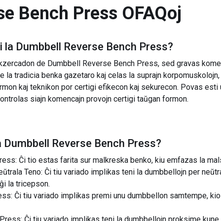
se Bench Press
OFAQoj
 la
Dumbbell Reverse Bench Press
?
kzercadon de Dumbbell Reverse Bench Press, sed gravas komenc
e la tradicia benka gazetaro kaj celas la suprajn korpomuskolojn, i
formon kaj teknikon por certigi efikecon kaj sekurecon. Povas est
ontrolas siajn komencajn provojn certigi taŭgan formon.
a
Dumbbell Reverse Bench Press
?
ss: Ĉi tio estas farita sur malkreska benko, kiu emfazas la mal
ala Teno: Ĉi tiu variado implikas teni la dumbbellojn per neŭtral
ĝi la tricepson.
: Ĉi tiu variado implikas premi unu dumbbellon samtempe, kio p
ess: Ĉi tiu variado implikas teni la dumbbellojn proksime kune, k