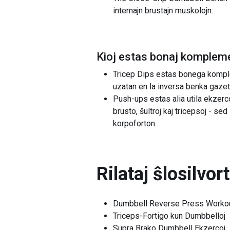
internajn brustajn muskolojn.
Kioj estas bonaj kompleme
Tricep Dips estas bonega komple
uzatan en la inversa benka gazeta
Push-ups estas alia utila ekzerc
brusto, ŝultroj kaj tricepsoj - s
korpoforton.
Rilataj ŝlosilvor
Dumbbell Reverse Press Worko
Triceps-Fortigo kun Dumbbelloj
Supra Brako Dumbbell Ekzercoj