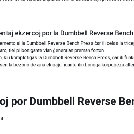
ntaj ekzercoj por la
Dumbbell Reverse Bench
mento al la Dumbbell Reverse Bench Press ĉar ili celas la tri
ro, tiel plibonigante vian ĝeneralan preman forton.
o, kiu kompletigas la Dumbbell Reverse Bench Press, ĉar ili funk
ed sen la bezono de ajna ekipaĵo, igante ilin bonega korpopeza alte
toj por
Dumbbell Reverse Be
ut