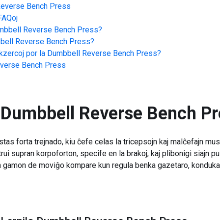
everse Bench Press
FAQoj
bbell Reverse Bench Press
?
ell Reverse Bench Press
?
zercoj por la
Dumbbell Reverse Bench Press
?
verse Bench Press
Dumbbell Reverse Bench Pr
forta trejnado, kiu ĉefe celas la tricepsojn kaj malĉefajn muskol
trui supran korpoforton, specife en la brakoj, kaj plibonigi siajn 
n gamon de moviĝo kompare kun regula benka gazetaro, kondukant