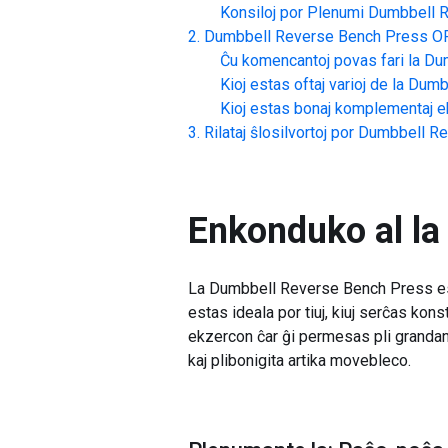
Konsiloj por Plenumi
Dumbbell R
Dumbbell Reverse Bench Press
O
Ĉu komencantoj povas fari la
Dum
Kioj estas oftaj varioj de la
Dumbb
Kioj estas bonaj komplementaj ek
Rilataj ŝlosilvortoj por
Dumbbell Re
Enkonduko al la
La Dumbbell Reverse Bench Press estas 
estas ideala por tiuj, kiuj serĉas kons
ekzercon ĉar ĝi permesas pli granda
kaj plibonigita artika movebleco.