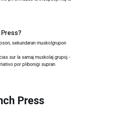
 Press
?
cepson, sekundaran muskolgrupon
cias sur la samaj muskolaj grupoj -
rnativo por plibonigi supran
nch Press