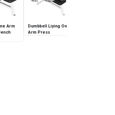
One Arm
Dumbbell Liying One
Dumbbell Liying
Bench
Arm Press
Hammer Press