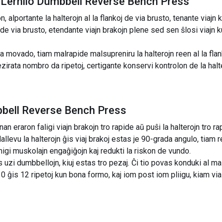
 Lernilo Dumbbell Reverse Bench Press
 alportante la halterojn al la flankoj de via brusto, tenante viajn
 de via brusto, etendante viajn brakojn plene sed sen ŝlosi viajn 
movado, tiam malrapide malsupreniru la halterojn reen al la flank
zirata nombro da ripetoj, certigante konservi kontrolon de la halt
bbell Reverse Bench Press
n eraron faligi viajn brakojn tro rapide aŭ puŝi la halterojn tro r
allevu la halterojn ĝis viaj brakoj estas je 90-grada angulo, tiam r
igi muskolajn engaĝiĝojn kaj redukti la riskon de vundo.
s uzi dumbbellojn, kiuj estas tro pezaj. Ĉi tio povas konduki al
10 ĝis 12 ripetoj kun bona formo, kaj iom post iom pliigu, kiam via