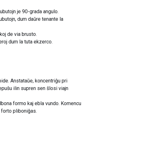
 kubutojn je 90-grada angulo.
kubutojn, dum daŭre tenante la
oj de via brusto.
eroj dum la tuta ekzerco.
apide. Anstataŭe, koncentriĝu pri
epuŝu ilin supren sen ŝlosi viajn
 malbona formo kaj ebla vundo. Komencu
 forto pliboniĝas.