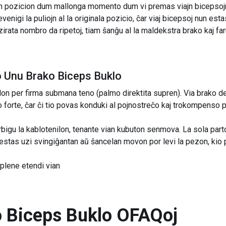
ritan pozicion dum mallonga momento dum vi premas viajn bicepsoj
nigi la puliojn al la originala pozicio, ĉar viaj bicepsoj nun estas
zirata nombro da ripetoj, tiam ŝanĝu al la maldekstra brako kaj far
o Unu Brako Biceps Buklo
lon per firma submana teno (palmo direktita supren). Via brako de
 tro forte, ĉar ĉi tio povas konduki al pojnostreĉo kaj trokompenso
bigu la kablotenilon, tenante vian kubuton senmova. La sola parto
 estas uzi svingiĝantan aŭ ŝancelan movon por levi la pezon, kio
plene etendi vian
 Biceps Buklo
OFAQoj