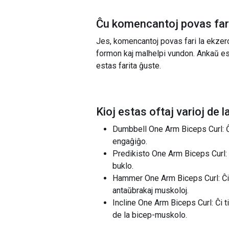
Ĉu komencantoj povas fari
Jes, komencantoj povas fari la ekzer
formon kaj malhelpi vundon. Ankaŭ est
estas farita ĝuste.
Kioj estas oftaj varioj de l
Dumbbell One Arm Biceps Curl: Ĉ
engaĝiĝo.
Predikisto One Arm Biceps Curl: 
buklo.
Hammer One Arm Biceps Curl: Ĉi t
antaŭbrakaj muskoloj.
Incline One Arm Biceps Curl: Ĉi t
de la bicep-muskolo.