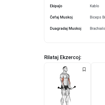
Ekipaĵo
Kablo
Ĉefaj Muskoj
Biceps Br
Duagradaj Muskoj
Brachiali
Rilataj Ekzercoj
: