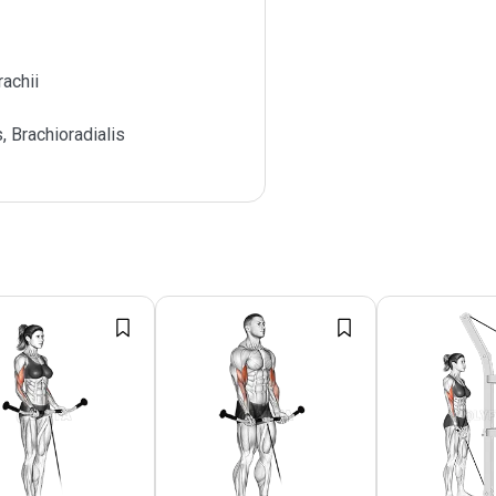
achii
s, Brachioradialis