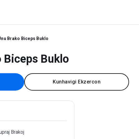
Unu Brako Biceps Buklo
 Biceps Buklo
Kunhavigi Ekzercon
upraj Brakoj