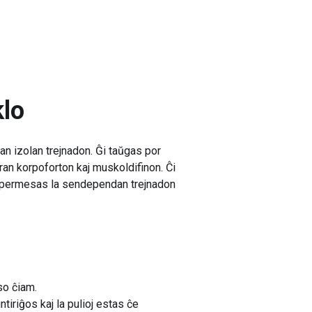
klo
n izolan trejnadon. Ĝi taŭgas por
upran korpoforton kaj muskoldifinon. Ĉi
r ĝi permesas la sendependan trejnadon
so ĉiam.
tiriĝos kaj la pulioj estas ĉe