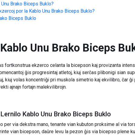
 Unu Brako Biceps Buklo
?
zercoj por la
Kablo Unu Brako Biceps Buklo
?
ako Biceps Buklo
Kablo Unu Brako Biceps Bu
 fortkonstrua ekzerco celanta la bicepson kaj provizanta intensa
 komencantoj ĝis progresintaj atletoj, kiuj serĉas plibonigi sian s
iuj, kiuj volas koncentriĝi pri muskola simetrio kaj ekvilibro, ĉa
kti ajnajn fortajn malekvilibrojn.
Lernilo Kablo Unu Brako Biceps Buklo
lio per via dekstra mano, tenante vian kubuton proksime al via tor
irinte vian bicepson, daŭre levu la pezon ĝis via bicepso plene kun