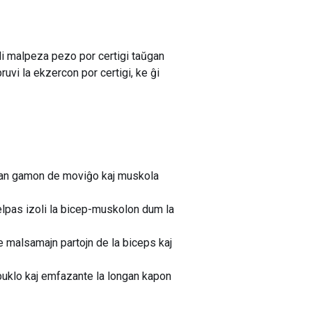
i malpeza pezo por certigi taŭgan
uvi la ekzercon por certigi, ke ĝi
aman gamon de moviĝo kaj muskola
elpas izoli la bicep-muskolon dum la
e malsamajn partojn de la biceps kaj
a buklo kaj emfazante la longan kapon