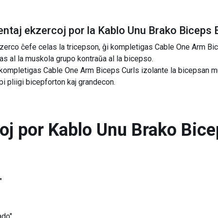
ntaj ekzercoj por la
Kablo Unu Brako Biceps 
zerco ĉefe celas la tricepson, ĝi kompletigas Cable One Arm Bic
ĝas al la muskola grupo kontraŭa al la bicepso.
o kompletigas Cable One Arm Biceps Curls izolante la bicepsan mu
pi pliigi bicepforton kaj grandecon.
toj por
Kablo Unu Brako Bice
"
ado"