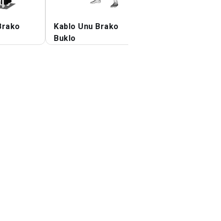
Brako
Kablo Unu Brako
Unu Braka
Buklo
Bukloŝtofo