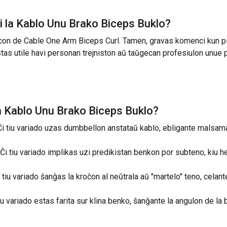
 la
Kablo Unu Brako Biceps Buklo
?
con de Cable One Arm Biceps Curl. Tamen, gravas komenci kun pl
as utile havi personan trejniston aŭ taŭgecan profesiulon unue pr
a
Kablo Unu Brako Biceps Buklo
?
i tiu variado uzas dumbbellon anstataŭ kablo, ebligante mals
Ĉi tiu variado implikas uzi predikistan benkon por subteno, kiu h
iu variado ŝanĝas la kroĉon al neŭtrala aŭ "martelo" teno, celant
iu variado estas farita sur klina benko, ŝanĝante la angulon de l