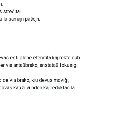
n.
 streĉitaj.
u la samajn paŝojn.
vas esti plene etendita kaj rekte sub
 per via antaŭbrako, anstataŭ fokusigi
 de via brako, kiu devus moviĝi,
 povas kaŭzi vundon kaj reduktas la