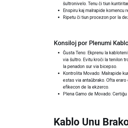
ŝultronivelo. Tenu ĉi tiun kunti
Enspiru kaj malrapide komencu reve
Ripetu ĉi tiun procezon por la de
Konsiloj por Plenumi Kabl
Ĝusta Teno: Ekprenu la kabloteni
via ŝultro. Evitu kroĉi la tenilon
la penadon sur via bicepso.
Kontrolita Movado: Malrapide kur
estas via antaŭbrako. Ofta eraro
efikecon de la ekzerco.
Plena Gamo de Movado: Certiĝu 
Kablo Unu Brako