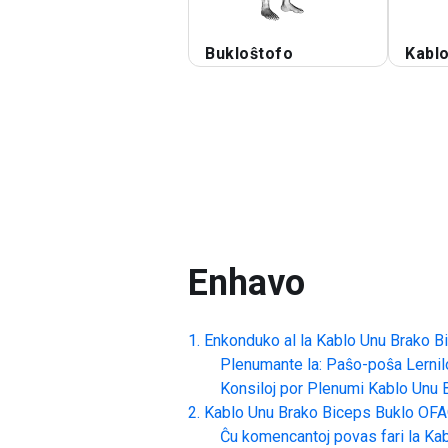
Bukloŝtofo
Kablo
Enhavo
Enkonduko al la
Kablo Unu Brako B
Plenumante la: Paŝo-poŝa Lernil
Konsiloj por Plenumi
Kablo Unu 
Kablo Unu Brako Biceps Buklo
OFA
Ĉu komencantoj povas fari la
Kab