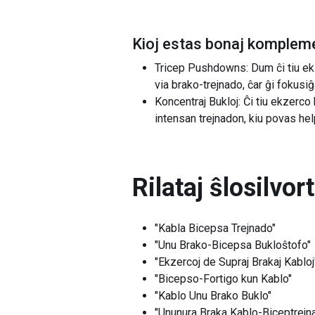
Kioj estas bonaj kompleme
Tricep Pushdowns: Dum ĉi tiu ek
via brako-trejnado, ĉar ĝi fokusi
Koncentraj Bukloj: Ĉi tiu ekzerc
intensan trejnadon, kiu povas hel
Rilataj ŝlosilvor
"Kabla Bicepsa Trejnado"
"Unu Brako-Bicepsa Bukloŝtofo"
"Ekzercoj de Supraj Brakaj Kabloj
"Bicepso-Fortigo kun Kablo"
"Kablo Unu Brako Buklo"
"Ununura Braka Kablo-Biceptrejn