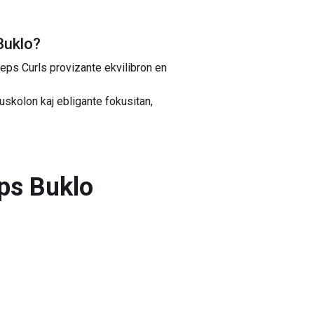
Buklo
?
eps Curls provizante ekvilibron en
skolon kaj ebligante fokusitan,
ps Buklo