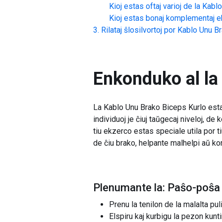
Kioj estas oftaj varioj de la
Kablo
Kioj estas bonaj komplementaj ek
Rilataj ŝlosilvortoj por
Kablo Unu Br
Enkonduko al la
La Kablo Unu Brako Biceps Kurlo estas
individuoj je ĉiuj taŭgecaj niveloj, de
tiu ekzerco estas speciale utila por t
de ĉiu brako, helpante malhelpi aŭ kore
Plenumante la: Paŝo-poŝa 
Prenu la tenilon de la malalta pu
Elspiru kaj kurbigu la pezon kunt