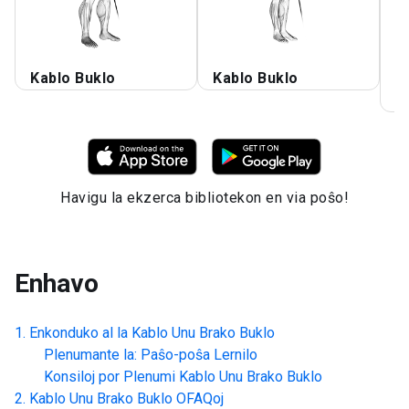
Kablo Buklo
Kablo Buklo
K
B
Havigu la ekzerca bibliotekon en via poŝo!
Enhavo
Enkonduko al la
Kablo Unu Brako Buklo
Plenumante la: Paŝo-poŝa Lernilo
Konsiloj por Plenumi
Kablo Unu Brako Buklo
Kablo Unu Brako Buklo
OFAQoj