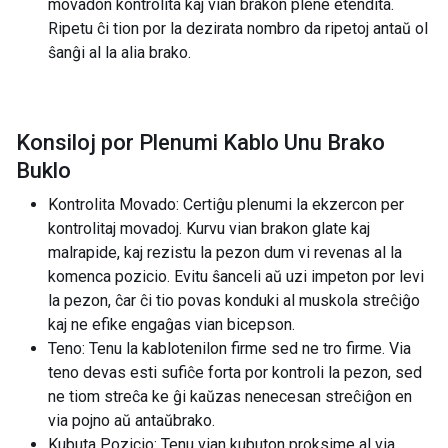
movadon kontrolita kaj vian brakon plene etendita.
Ripetu ĉi tion por la dezirata nombro da ripetoj antaŭ ol
ŝanĝi al la alia brako.
Konsiloj por Plenumi Kablo Unu Brako
Buklo
Kontrolita Movado: Certiĝu plenumi la ekzercon per
kontrolitaj movadoj. Kurvu vian brakon glate kaj
malrapide, kaj rezistu la pezon dum vi revenas al la
komenca pozicio. Evitu ŝanceli aŭ uzi impeton por levi
la pezon, ĉar ĉi tio povas konduki al muskola streĉiĝo
kaj ne efike engaĝas vian bicepson.
Teno: Tenu la kablotenilon firme sed ne tro firme. Via
teno devas esti sufiĉe forta por kontroli la pezon, sed
ne tiom streĉa ke ĝi kaŭzas nenecesan streĉiĝon en
via pojno aŭ antaŭbrako.
Kubuta Pozicio: Tenu vian kubuton proksime al via