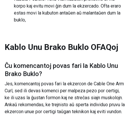
korpo kaj evitu movi ĝin dum la ekzercado. Ofta eraro
estas movi la kubuton antaŭen aŭ malantaŭen dum la
buklo,
Kablo Unu Brako Buklo
OFAQoj
Ĉu komencantoj povas fari la
Kablo Unu
Brako Buklo
?
Jes, komencantoj povas fari la ekzercon de Cable One Arm
Curl, sed ili devas komenci per malpeza pezo por certigi,
ke ili uzas la ĝustan formon kaj ne streĉas siajn muskolojn.
Ankaŭ rekomendas, ke trejnisto aŭ sperta individuo pruvu la
ekzercon unue por certigi taŭgan teknikon kaj eviti vundon.