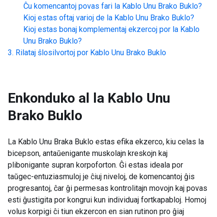
Ĉu komencantoj povas fari la
Kablo Unu Brako Buklo
?
Kioj estas oftaj varioj de la
Kablo Unu Brako Buklo
?
Kioj estas bonaj komplementaj ekzercoj por la
Kablo
Unu Brako Buklo
?
Rilataj ŝlosilvortoj por
Kablo Unu Brako Buklo
Enkonduko al la
Kablo Unu
Brako Buklo
La Kablo Unu Braka Buklo estas efika ekzerco, kiu celas la
bicepson, antaŭenigante muskolajn kreskojn kaj
plibonigante supran korpoforton. Ĝi estas ideala por
taŭgec-entuziasmuloj je ĉiuj niveloj, de komencantoj ĝis
progresantoj, ĉar ĝi permesas kontrolitajn movojn kaj povas
esti ĝustigita por kongrui kun individuaj fortkapabloj. Homoj
volus korpigi ĉi tiun ekzercon en sian rutinon pro ĝiaj