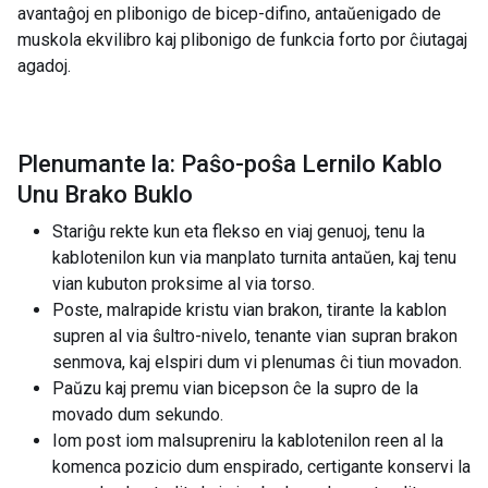
avantaĝoj en plibonigo de bicep-difino, antaŭenigado de
muskola ekvilibro kaj plibonigo de funkcia forto por ĉiutagaj
agadoj.
Plenumante la: Paŝo-poŝa Lernilo Kablo
Unu Brako Buklo
Stariĝu rekte kun eta flekso en viaj genuoj, tenu la
kablotenilon kun via manplato turnita antaŭen, kaj tenu
vian kubuton proksime al via torso.
Poste, malrapide kristu vian brakon, tirante la kablon
supren al via ŝultro-nivelo, tenante vian supran brakon
senmova, kaj elspiri dum vi plenumas ĉi tiun movadon.
Paŭzu kaj premu vian bicepson ĉe la supro de la
movado dum sekundo.
Iom post iom malsupreniru la kablotenilon reen al la
komenca pozicio dum enspirado, certigante konservi la