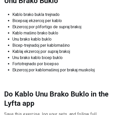
Unu Brako Buklo
Kablo brako bukla trejnado
Bicepsaj ekzercoj per kablo
Ekzercoj por plifortigo de supraj brakoj
Kablo maŝino brako buklo
Unu brako kablo buklo
Bicep-trejnadoj per kablomaŝino
Kablaj ekzercoj por supraj brakoj
Unu brako kablo bicep buklo
Fortotrejnado por bicepso
Ekzercoj por kablomaŝinoj por brakaj muskoloj
Do Kablo Unu Brako Buklo in the
Lyfta app
Save this exercise, log your sets, and follow full