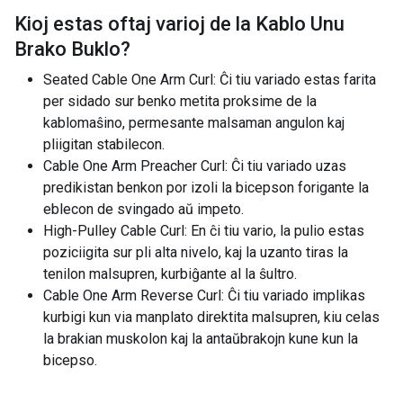
Kioj estas oftaj varioj de la
Kablo Unu
Brako Buklo
?
Seated Cable One Arm Curl: Ĉi tiu variado estas farita
per sidado sur benko metita proksime de la
kablomaŝino, permesante malsaman angulon kaj
pliigitan stabilecon.
Cable One Arm Preacher Curl: Ĉi tiu variado uzas
predikistan benkon por izoli la bicepson forigante la
eblecon de svingado aŭ impeto.
High-Pulley Cable Curl: En ĉi tiu vario, la pulio estas
poziciigita sur pli alta nivelo, kaj la uzanto tiras la
tenilon malsupren, kurbiĝante al la ŝultro.
Cable One Arm Reverse Curl: Ĉi tiu variado implikas
kurbigi kun via manplato direktita malsupren, kiu celas
la brakian muskolon kaj la antaŭbrakojn kune kun la
bicepso.