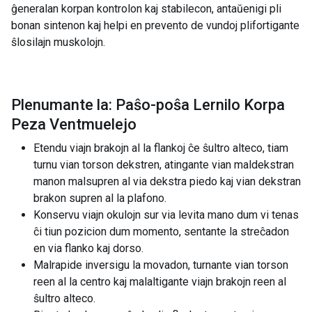
ĝeneralan korpan kontrolon kaj stabilecon, antaŭenigi pli
bonan sintenon kaj helpi en prevento de vundoj plifortigante
ŝlosilajn muskolojn.
Plenumante la: Paŝo-poŝa Lernilo Korpa
Peza Ventmuelejo
Etendu viajn brakojn al la flankoj ĉe ŝultro alteco, tiam
turnu vian torson dekstren, atingante vian maldekstran
manon malsupren al via dekstra piedo kaj vian dekstran
brakon supren al la plafono.
Konservu viajn okulojn sur via levita mano dum vi tenas
ĉi tiun pozicion dum momento, sentante la streĉadon
en via flanko kaj dorso.
Malrapide inversigu la movadon, turnante vian torson
reen al la centro kaj malaltigante viajn brakojn reen al
ŝultro alteco.