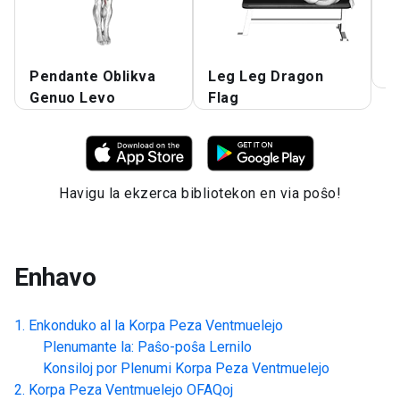
Pendante Oblikva
Leg Leg Dragon
T
Genuo Levo
Flag
Havigu la ekzerca bibliotekon en via poŝo!
Enhavo
Enkonduko al la
Korpa Peza Ventmuelejo
Plenumante la: Paŝo-poŝa Lernilo
Konsiloj por Plenumi
Korpa Peza Ventmuelejo
Korpa Peza Ventmuelejo
OFAQoj