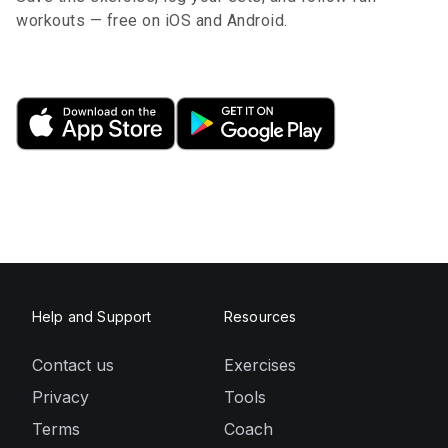
workouts — free on iOS and Android.
Help and Support
Resources
Contact us
Exercises
Privacy
Tools
Terms
Coach