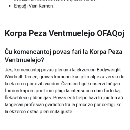
Engaĝi Vian Kernon:
Korpa Peza Ventmuelejo
OFAQoj
Ĉu komencantoj povas fari la
Korpa Peza
Ventmuelejo
?
Jes, komencantoj povas plenumi la ekzercon Bodyweight
Windmill. Tamen, gravas komenci kun pli malpeza versio de
la ekzerco por eviti vundon. Ĉiam certigu konservi taŭgan
formon kaj iom post iom pliigi la intensecon dum forto kaj
fleksebleco pliboniĝas. Povas esti helpe havi trejniston aŭ
taŭgecan profesian gvidiston tra la procezo por certigi, ke
la ekzerco estas plenumita ĝuste.