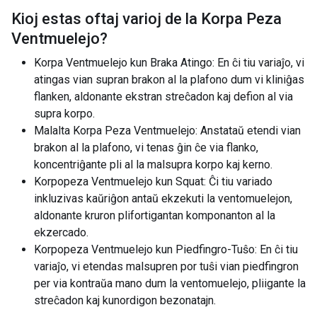
Kioj estas oftaj varioj de la
Korpa Peza
Ventmuelejo
?
Korpa Ventmuelejo kun Braka Atingo: En ĉi tiu variaĵo, vi
atingas vian supran brakon al la plafono dum vi kliniĝas
flanken, aldonante ekstran streĉadon kaj defion al via
supra korpo.
Malalta Korpa Peza Ventmuelejo: Anstataŭ etendi vian
brakon al la plafono, vi tenas ĝin ĉe via flanko,
koncentriĝante pli al la malsupra korpo kaj kerno.
Korpopeza Ventmuelejo kun Squat: Ĉi tiu variado
inkluzivas kaŭriĝon antaŭ ekzekuti la ventomuelejon,
aldonante kruron plifortigantan komponanton al la
ekzercado.
Korpopeza Ventmuelejo kun Piedfingro-Tuŝo: En ĉi tiu
variaĵo, vi etendas malsupren por tuŝi vian piedfingron
per via kontraŭa mano dum la ventomuelejo, pliigante la
streĉadon kaj kunordigon bezonatajn.