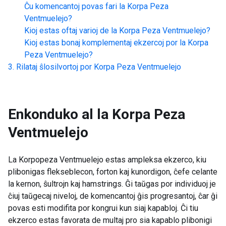
Ĉu komencantoj povas fari la
Korpa Peza
Ventmuelejo
?
Kioj estas oftaj varioj de la
Korpa Peza Ventmuelejo
?
Kioj estas bonaj komplementaj ekzercoj por la
Korpa
Peza Ventmuelejo
?
Rilataj ŝlosilvortoj por
Korpa Peza Ventmuelejo
Enkonduko al la
Korpa Peza
Ventmuelejo
La Korpopeza Ventmuelejo estas ampleksa ekzerco, kiu
plibonigas flekseblecon, forton kaj kunordigon, ĉefe celante
la kernon, ŝultrojn kaj hamstrings. Ĝi taŭgas por individuoj je
ĉiuj taŭgecaj niveloj, de komencantoj ĝis progresantoj, ĉar ĝi
povas esti modifita por kongrui kun siaj kapabloj. Ĉi tiu
ekzerco estas favorata de multaj pro sia kapablo plibonigi