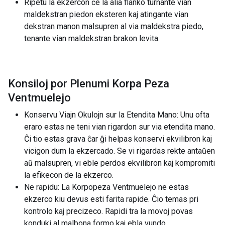
Ripetu la ekzercon ĉe la alia flanko turnante vian
maldekstran piedon eksteren kaj atingante vian
dekstran manon malsupren al via maldekstra piedo,
tenante vian maldekstran brakon levita.
Konsiloj por Plenumi Korpa Peza
Ventmuelejo
Konservu Viajn Okulojn sur la Etendita Mano: Unu ofta
eraro estas ne teni vian rigardon sur via etendita mano.
Ĉi tio estas grava ĉar ĝi helpas konservi ekvilibron kaj
vicigon dum la ekzercado. Se vi rigardas rekte antaŭen
aŭ malsupren, vi eble perdos ekvilibron kaj kompromiti
la efikecon de la ekzerco.
Ne rapidu: La Korpopeza Ventmuelejo ne estas
ekzerco kiu devus esti farita rapide. Ĉio temas pri
kontrolo kaj precizeco. Rapidi tra la movoj povas
konduki al malbona formo kaj ebla vundo.