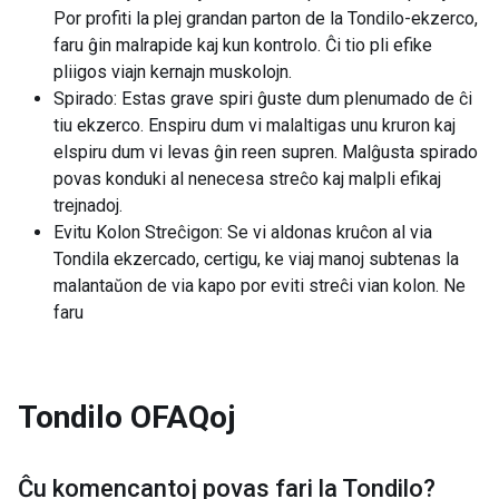
Por profiti la plej grandan parton de la Tondilo-ekzerco,
faru ĝin malrapide kaj kun kontrolo. Ĉi tio pli efike
pliigos viajn kernajn muskolojn.
Spirado: Estas grave spiri ĝuste dum plenumado de ĉi
tiu ekzerco. Enspiru dum vi malaltigas unu kruron kaj
elspiru dum vi levas ĝin reen supren. Malĝusta spirado
povas konduki al nenecesa streĉo kaj malpli efikaj
trejnadoj.
Evitu Kolon Streĉigon: Se vi aldonas kruĉon al via
Tondila ekzercado, certigu, ke viaj manoj subtenas la
malantaŭon de via kapo por eviti streĉi vian kolon. Ne
faru
Tondilo
OFAQoj
Ĉu komencantoj povas fari la
Tondilo
?