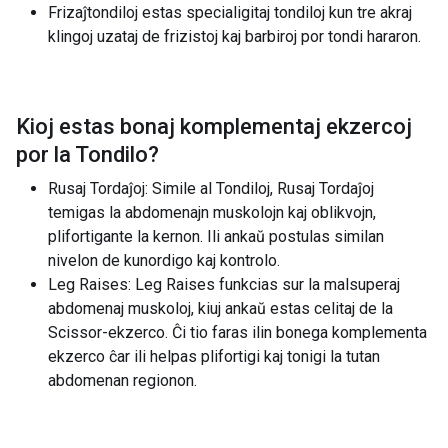
Frizaĵtondiloj estas specialigitaj tondiloj kun tre akraj
klingoj uzataj de frizistoj kaj barbiroj por tondi hararon.
Kioj estas bonaj komplementaj ekzercoj
por la
Tondilo
?
Rusaj Tordaĵoj: Simile al Tondiloj, Rusaj Tordaĵoj
temigas la abdomenajn muskolojn kaj oblikvojn,
plifortigante la kernon. Ili ankaŭ postulas similan
nivelon de kunordigo kaj kontrolo.
Leg Raises: Leg Raises funkcias sur la malsuperaj
abdomenaj muskoloj, kiuj ankaŭ estas celitaj de la
Scissor-ekzerco. Ĉi tio faras ilin bonega komplementa
ekzerco ĉar ili helpas plifortigi kaj tonigi la tutan
abdomenan regionon.