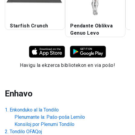
Starfish Crunch
Pendante Oblikva
J
Genuo Levo
Havigu la ekzerca bibliotekon en via poŝo!
Enhavo
Enkonduko al la
Tondilo
Plenumante la: Paŝo-poŝa Lernilo
Konsiloj por Plenumi
Tondilo
Tondilo
OFAQoj