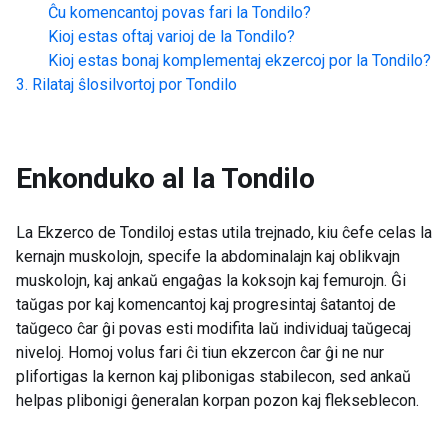
Ĉu komencantoj povas fari la
Tondilo
?
Kioj estas oftaj varioj de la
Tondilo
?
Kioj estas bonaj komplementaj ekzercoj por la
Tondilo
?
Rilataj ŝlosilvortoj por
Tondilo
Enkonduko al la
Tondilo
La Ekzerco de Tondiloj estas utila trejnado, kiu ĉefe celas la
kernajn muskolojn, specife la abdominalajn kaj oblikvajn
muskolojn, kaj ankaŭ engaĝas la koksojn kaj femurojn. Ĝi
taŭgas por kaj komencantoj kaj progresintaj ŝatantoj de
taŭgeco ĉar ĝi povas esti modifita laŭ individuaj taŭgecaj
niveloj. Homoj volus fari ĉi tiun ekzercon ĉar ĝi ne nur
plifortigas la kernon kaj plibonigas stabilecon, sed ankaŭ
helpas plibonigi ĝeneralan korpan pozon kaj flekseblecon.