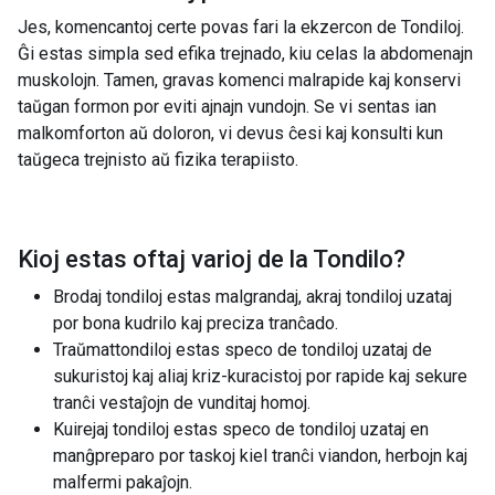
Jes, komencantoj certe povas fari la ekzercon de Tondiloj.
Ĝi estas simpla sed efika trejnado, kiu celas la abdomenajn
muskolojn. Tamen, gravas komenci malrapide kaj konservi
taŭgan formon por eviti ajnajn vundojn. Se vi sentas ian
malkomforton aŭ doloron, vi devus ĉesi kaj konsulti kun
taŭgeca trejnisto aŭ fizika terapiisto.
Kioj estas oftaj varioj de la
Tondilo
?
Brodaj tondiloj estas malgrandaj, akraj tondiloj uzataj
por bona kudrilo kaj preciza tranĉado.
Traŭmattondiloj estas speco de tondiloj uzataj de
sukuristoj kaj aliaj kriz-kuracistoj por rapide kaj sekure
tranĉi vestaĵojn de vunditaj homoj.
Kuirejaj tondiloj estas speco de tondiloj uzataj en
manĝpreparo por taskoj kiel tranĉi viandon, herbojn kaj
malfermi pakaĵojn.