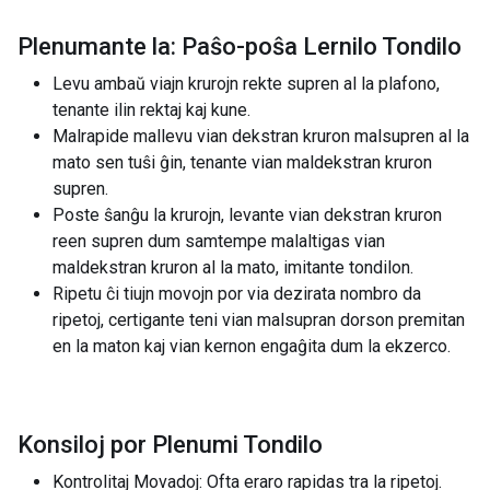
Plenumante la: Paŝo-poŝa Lernilo Tondilo
Levu ambaŭ viajn krurojn rekte supren al la plafono,
tenante ilin rektaj kaj kune.
Malrapide mallevu vian dekstran kruron malsupren al la
mato sen tuŝi ĝin, tenante vian maldekstran kruron
supren.
Poste ŝanĝu la krurojn, levante vian dekstran kruron
reen supren dum samtempe malaltigas vian
maldekstran kruron al la mato, imitante tondilon.
Ripetu ĉi tiujn movojn por via dezirata nombro da
ripetoj, certigante teni vian malsupran dorson premitan
en la maton kaj vian kernon engaĝita dum la ekzerco.
Konsiloj por Plenumi Tondilo
Kontrolitaj Movadoj: Ofta eraro rapidas tra la ripetoj.