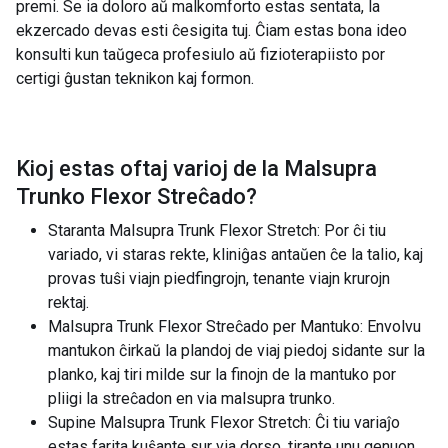
premi. Se ia doloro aŭ malkomforto estas sentata, la
ekzercado devas esti ĉesigita tuj. Ĉiam estas bona ideo
konsulti kun taŭgeca profesiulo aŭ fizioterapiisto por
certigi ĝustan teknikon kaj formon.
Kioj estas oftaj varioj de la
Malsupra
Trunko Flexor Streĉado
?
Staranta Malsupra Trunk Flexor Stretch: Por ĉi tiu
variado, vi staras rekte, kliniĝas antaŭen ĉe la talio, kaj
provas tuŝi viajn piedfingrojn, tenante viajn krurojn
rektaj.
Malsupra Trunk Flexor Streĉado per Mantuko: Envolvu
mantukon ĉirkaŭ la plandoj de viaj piedoj sidante sur la
planko, kaj tiri milde sur la finojn de la mantuko por
pliigi la streĉadon en via malsupra trunko.
Supine Malsupra Trunk Flexor Stretch: Ĉi tiu variaĵo
estas farita kuŝante sur via dorso, tirante unu genuon