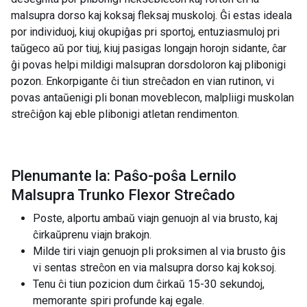
malsupra dorso kaj koksaj fleksaj muskoloj. Ĝi estas ideala
por individuoj, kiuj okupiĝas pri sportoj, entuziasmuloj pri
taŭgeco aŭ por tiuj, kiuj pasigas longajn horojn sidante, ĉar
ĝi povas helpi mildigi malsupran dorsdoloron kaj plibonigi
pozon. Enkorpigante ĉi tiun streĉadon en vian rutinon, vi
povas antaŭenigi pli bonan moveblecon, malpliigi muskolan
streĉiĝon kaj eble plibonigi atletan rendimenton.
Plenumante la: Paŝo-poŝa Lernilo
Malsupra Trunko Flexor Streĉado
Poste, alportu ambaŭ viajn genuojn al via brusto, kaj
ĉirkaŭprenu viajn brakojn.
Milde tiri viajn genuojn pli proksimen al via brusto ĝis
vi sentas streĉon en via malsupra dorso kaj koksoj.
Tenu ĉi tiun pozicion dum ĉirkaŭ 15-30 sekundoj,
memorante spiri profunde kaj egale.