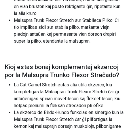
en vian bruston kaj poste rektigante ĝin, ripetante kun
la alia kruro.
Malsupra Trunk Flexor Stretch sur Stabileca Pilko: Ĉi
tio implikas sidi sur stabila pilko, marŝante viajn
piedojn antaŭen kaj permesante vian dorson drapiri
super la pilko, etendante la malsupran.
Kioj estas bonaj komplementaj ekzercoj
por la
Malsupra Trunko Flexor Streĉado
?
La Cat-Camel Stretch estas alia utila ekzerco, kiu
kompletigas la Malsupran Trunk Flexor Stretch ĉar ĝi
antaŭenigas spinan moveblecon kaj flekseblecon, kiu
helpas plenumi la fleksan streĉadon pli efike.
La ekzerco de Birdo-Hundo funkcias en sinergio kun la
Malsupra Trunk Flexor Stretch ĉar ĝi plifortigas la
kernon kaj malsuprajn dorsajn muskolojn, plibonigante