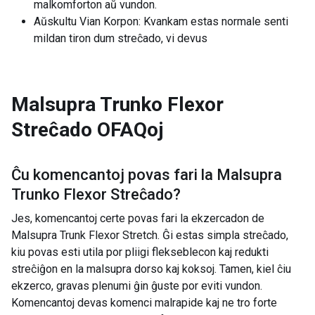
malkomforton aŭ vundon.
Aŭskultu Vian Korpon: Kvankam estas normale senti
mildan tiron dum streĉado, vi devus
Malsupra Trunko Flexor
Streĉado
OFAQoj
Ĉu komencantoj povas fari la
Malsupra
Trunko Flexor Streĉado
?
Jes, komencantoj certe povas fari la ekzercadon de
Malsupra Trunk Flexor Stretch. Ĝi estas simpla streĉado,
kiu povas esti utila por pliigi flekseblecon kaj redukti
streĉiĝon en la malsupra dorso kaj koksoj. Tamen, kiel ĉiu
ekzerco, gravas plenumi ĝin ĝuste por eviti vundon.
Komencantoj devas komenci malrapide kaj ne tro forte