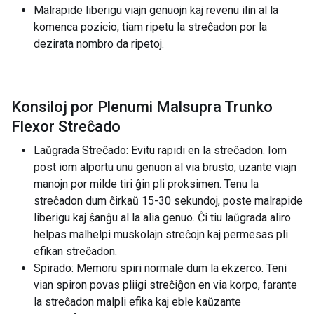
Malrapide liberigu viajn genuojn kaj revenu ilin al la
komenca pozicio, tiam ripetu la streĉadon por la
dezirata nombro da ripetoj.
Konsiloj por Plenumi Malsupra Trunko
Flexor Streĉado
Laŭgrada Streĉado: Evitu rapidi en la streĉadon. Iom
post iom alportu unu genuon al via brusto, uzante viajn
manojn por milde tiri ĝin pli proksimen. Tenu la
streĉadon dum ĉirkaŭ 15-30 sekundoj, poste malrapide
liberigu kaj ŝanĝu al la alia genuo. Ĉi tiu laŭgrada aliro
helpas malhelpi muskolajn streĉojn kaj permesas pli
efikan streĉadon.
Spirado: Memoru spiri normale dum la ekzerco. Teni
vian spiron povas pliigi streĉiĝon en via korpo, farante
la streĉadon malpli efika kaj eble kaŭzante