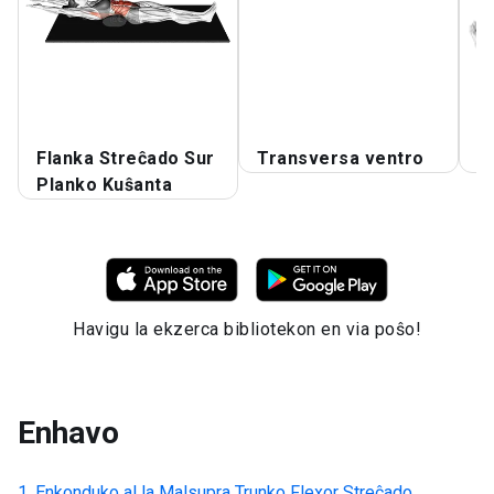
T
Flanka Streĉado Sur
Transversa ventro
K
Planko Kuŝanta
Havigu la ekzerca bibliotekon en via poŝo!
Enhavo
Enkonduko al la
Malsupra Trunko Flexor Streĉado