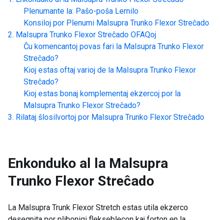
Plenumante la: Paŝo-poŝa Lernilo
Konsiloj por Plenumi
Malsupra Trunko Flexor Streĉado
Malsupra Trunko Flexor Streĉado
OFAQoj
Ĉu komencantoj povas fari la
Malsupra Trunko Flexor
Streĉado
?
Kioj estas oftaj varioj de la
Malsupra Trunko Flexor
Streĉado
?
Kioj estas bonaj komplementaj ekzercoj por la
Malsupra Trunko Flexor Streĉado
?
Rilataj ŝlosilvortoj por
Malsupra Trunko Flexor Streĉado
Enkonduko al la
Malsupra
Trunko Flexor Streĉado
La Malsupra Trunk Flexor Stretch estas utila ekzerco
desegnita por plibonigi flekseblecon kaj forton en la