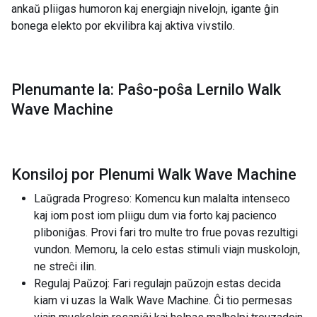
ankaŭ pliigas humoron kaj energiajn nivelojn, igante ĝin
bonega elekto por ekvilibra kaj aktiva vivstilo.
Plenumante la: Paŝo-poŝa Lernilo Walk
Wave Machine
Konsiloj por Plenumi Walk Wave Machine
Laŭgrada Progreso: Komencu kun malalta intenseco
kaj iom post iom pliigu dum via forto kaj pacienco
pliboniĝas. Provi fari tro multe tro frue povas rezultigi
vundon. Memoru, la celo estas stimuli viajn muskolojn,
ne streĉi ilin.
Regulaj Paŭzoj: Fari regulajn paŭzojn estas decida
kiam vi uzas la Walk Wave Machine. Ĉi tio permesas