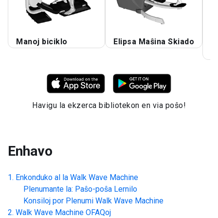
Manoj biciklo
Elipsa Maŝina Skiado
S
P
Havigu la ekzerca bibliotekon en via poŝo!
Enhavo
Enkonduko al la
Walk Wave Machine
Plenumante la: Paŝo-poŝa Lernilo
Konsiloj por Plenumi
Walk Wave Machine
Walk Wave Machine
OFAQoj