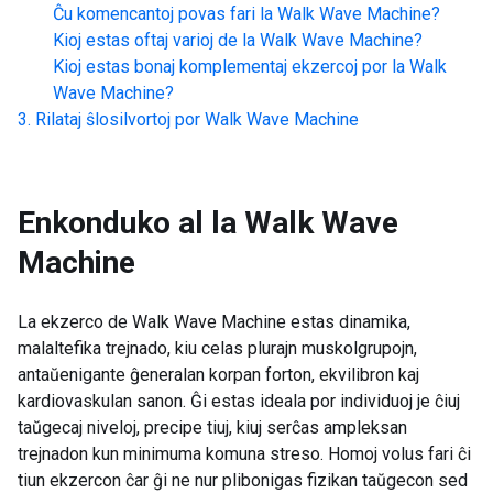
Ĉu komencantoj povas fari la
Walk Wave Machine
?
Kioj estas oftaj varioj de la
Walk Wave Machine
?
Kioj estas bonaj komplementaj ekzercoj por la
Walk
Wave Machine
?
Rilataj ŝlosilvortoj por
Walk Wave Machine
Enkonduko al la
Walk Wave
Machine
La ekzerco de Walk Wave Machine estas dinamika,
malaltefika trejnado, kiu celas plurajn muskolgrupojn,
antaŭenigante ĝeneralan korpan forton, ekvilibron kaj
kardiovaskulan sanon. Ĝi estas ideala por individuoj je ĉiuj
taŭgecaj niveloj, precipe tiuj, kiuj serĉas ampleksan
trejnadon kun minimuma komuna streso. Homoj volus fari ĉi
tiun ekzercon ĉar ĝi ne nur plibonigas fizikan taŭgecon sed