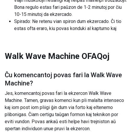
viajn muskolojn resaniĝi kaj helpas malhelpi trouzadojn.
Bona regulo estas fari paŭzon de 1-2 minutoj por ĉiu
10-15 minutoj da ekzercado.
Spirado: Ne retenu vian spiron dum ekzercado. Ĉi tio
estas ofta eraro, kiu povas konduki al kapturno kaj
Walk Wave Machine
OFAQoj
Ĉu komencantoj povas fari la
Walk Wave
Machine
?
Jes, komencantoj povas fari la ekzercon Walk Wave
Machine. Tamen, gravas komenci kun pli malalta intenseco
kaj iom post iom pliigi ĝin dum via forto kaj eltenemo
plibonigas. Ĉiam certigu taŭgan formon kaj teknikon por
eviti vundon. Povas ankaŭ esti helpe havi trejniston aŭ
spertan individuon unue pruvi la ekzercon.