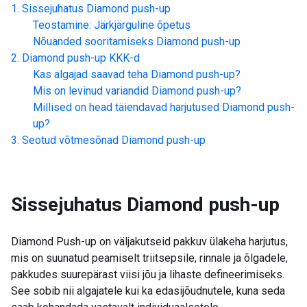
Sissejuhatus
Diamond push-up
Teostamine: Järkjärguline õpetus
Nõuanded sooritamiseks
Diamond push-up
Diamond push-up
KKK-d
Kas algajad saavad teha
Diamond push-up
?
Mis on levinud variandid
Diamond push-up
?
Millised on head täiendavad harjutused
Diamond push-
up
?
Seotud võtmesõnad
Diamond push-up
Sissejuhatus
Diamond push-up
Diamond Push-up on väljakutseid pakkuv ülakeha harjutus,
mis on suunatud peamiselt triitsepsile, rinnale ja õlgadele,
pakkudes suurepärast viisi jõu ja lihaste defineerimiseks.
See sobib nii algajatele kui ka edasijõudnutele, kuna seda