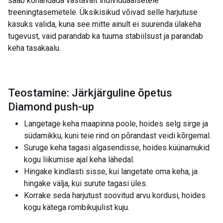
saab kohandada vastavalt individuaalsetele
treeningtasemetele. Üksikisikud võivad selle harjutuse
kasuks valida, kuna see mitte ainult ei suurenda ülakeha
tugevust, vaid parandab ka tuuma stabiilsust ja parandab
keha tasakaalu.
Teostamine: Järkjärguline õpetus
Diamond push-up
Langetage keha maapinna poole, hoides selg sirge ja
südamikku, kuni teie rind on põrandast veidi kõrgemal.
Suruge keha tagasi algasendisse, hoides küünarnukid
kogu liikumise ajal keha lähedal.
Hingake kindlasti sisse, kui langetate oma keha, ja
hingake välja, kui surute tagasi üles.
Korrake seda harjutust soovitud arvu kordusi, hoides
kogu kätega rombikujulist kuju.