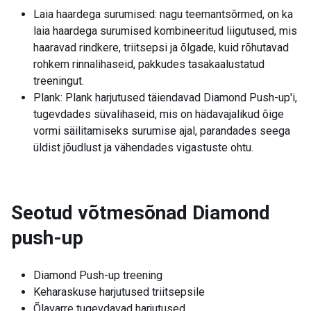
Laia haardega surumised: nagu teemantsõrmed, on ka
laia haardega surumised kombineeritud liigutused, mis
haaravad rindkere, triitsepsi ja õlgade, kuid rõhutavad
rohkem rinnalihaseid, pakkudes tasakaalustatud
treeningut.
Plank: Plank harjutused täiendavad Diamond Push-up'i,
tugevdades süvalihaseid, mis on hädavajalikud õige
vormi säilitamiseks surumise ajal, parandades seega
üldist jõudlust ja vähendades vigastuste ohtu.
Seotud võtmesõnad
Diamond
push-up
Diamond Push-up treening
Keharaskuse harjutused triitsepsile
Õlavarre tugevdavad harjutused