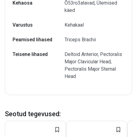
Kehaosa
Õ53ro3atavad, Ülemised
käed
Varustus
Kehakaal
Peamised lihased
Triceps Brachii
Teisene lihased
Deltoid Anterior, Pectoralis
Major Clavicular Head,
Pectoralis Major Sternal
Head
Seotud tegevused
: