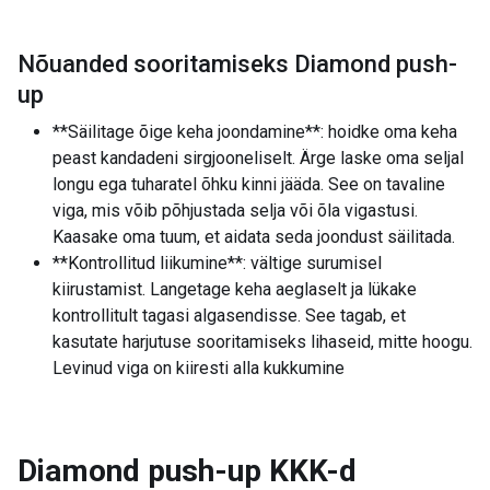
Nõuanded sooritamiseks Diamond push-
up
**Säilitage õige keha joondamine**: hoidke oma keha
peast kandadeni sirgjooneliselt. Ärge laske oma seljal
longu ega tuharatel õhku kinni jääda. See on tavaline
viga, mis võib põhjustada selja või õla vigastusi.
Kaasake oma tuum, et aidata seda joondust säilitada.
**Kontrollitud liikumine**: vältige surumisel
kiirustamist. Langetage keha aeglaselt ja lükake
kontrollitult tagasi algasendisse. See tagab, et
kasutate harjutuse sooritamiseks lihaseid, mitte hoogu.
Levinud viga on kiiresti alla kukkumine
Diamond push-up
KKK-d