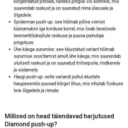
kõrgendatud pinnale, näiteks pingile või astmele, mis
suurendab raskust ja on suunatud rinna ülaosale ja
õlgadele.
Spiderman push-up: see hõlmab põlve viimist
küünarnukini iga korduse korral, mis lisab tavalisele
teemanttõukejõule raskuse ja puusa painutaja
pingutuse.
Ühe käega surumine: see täiustatud variant hõlmab
surumise sooritamist ainult ühe käega, mis suurendab
oluliselt raskust ja on suunatud triitsepsile, rindkerele
ja südamele.
Haugi push-up: selle variandi puhul alustate
haugiasendis puusad kõrgel õhus, mis nihutab fookuse
teie õlgadele ja rinnale.
Millised on head täiendavad harjutused
Diamond push-up
?