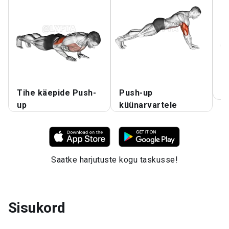
Tihe käepide Push-
Push-up
R
up
küünarvartele
Saatke harjutuste kogu taskusse!
Sisukord