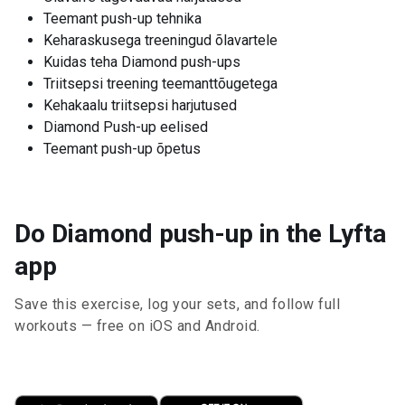
Teemant push-up tehnika
Keharaskusega treeningud õlavartele
Kuidas teha Diamond push-ups
Triitsepsi treening teemanttõugetega
Kehakaalu triitsepsi harjutused
Diamond Push-up eelised
Teemant push-up õpetus
Do Diamond push-up in the Lyfta
app
Save this exercise, log your sets, and follow full
workouts — free on iOS and Android.