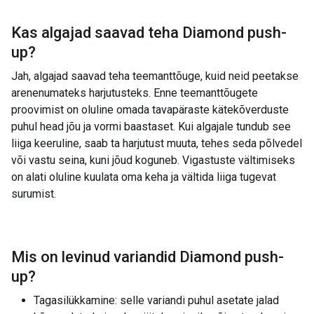
Kas algajad saavad teha
Diamond push-
up
?
Jah, algajad saavad teha teemanttõuge, kuid neid peetakse
arenenumateks harjutusteks. Enne teemanttõugete
proovimist on oluline omada tavapäraste kätekõverduste
puhul head jõu ja vormi baastaset. Kui algajale tundub see
liiga keeruline, saab ta harjutust muuta, tehes seda põlvedel
või vastu seina, kuni jõud koguneb. Vigastuste vältimiseks
on alati oluline kuulata oma keha ja vältida liiga tugevat
surumist.
Mis on levinud variandid
Diamond push-
up
?
Tagasilükkamine: selle variandi puhul asetate jalad