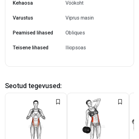
Kehaosa
Vöökoht
Varustus
Viprus masin
Peamised lihased
Obliques
Teisene lihased
Iliopsoas
Seotud tegevused
: