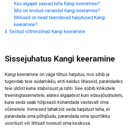
Kas algajad saavad teha
Kangi keeramine
?
Mis on levinud variandid
Kangi keeramine
?
Millised on head täiendavad harjutused
Kangi
keeramine
?
Seotud võtmesõnad
Kangi keeramine
Sissejuhatus
Kangi keeramine
Kangi keeramine on väga tõhus harjutus, mis sihib ja
tugevdab teie südamikku, eriti kaldus lihaseid, parandades
teie üldist keha stabiilsust ja rühti. See sobib kõikidele
treeningtasemetele, alates algajatest kuni edasijõudnuteni,
kuna seda saab hõlpsasti kohandada vastavalt oma
võimetele. Inimesed tahaksid seda harjutust teha, et
parandada oma põhijõudu, parandada oma sportlikku
sooritust või lihtsalt toonust oma keskosa.