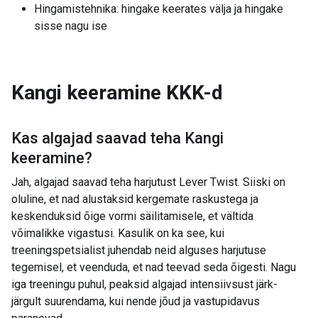
Hingamistehnika: hingake keerates välja ja hingake
sisse nagu ise
Kangi keeramine
KKK-d
Kas algajad saavad teha
Kangi
keeramine
?
Jah, algajad saavad teha harjutust Lever Twist. Siiski on
oluline, et nad alustaksid kergemate raskustega ja
keskenduksid õige vormi säilitamisele, et vältida
võimalikke vigastusi. Kasulik on ka see, kui
treeningspetsialist juhendab neid alguses harjutuse
tegemisel, et veenduda, et nad teevad seda õigesti. Nagu
iga treeningu puhul, peaksid algajad intensiivsust järk-
järgult suurendama, kui nende jõud ja vastupidavus