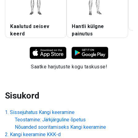
Kaalutud seisev
Hantli külgne
K
keerd
painutus
Saatke harjutuste kogu taskusse!
Sisukord
Sissejuhatus
Kangi keeramine
Teostamine: Järkjärguline õpetus
Nõuanded sooritamiseks
Kangi keeramine
Kangi keeramine
KKK-d