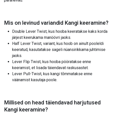
paranevad.
Mis on levinud variandid
Kangi keeramine
?
Double Lever Twist, kus hooba keeratakse kaks korda
järjest keerukama manöövri jaoks.
Half Lever Twist, variant, kus hoob on ainult pooleldi
keeratud, kasutatakse sageli nüansirikkama juhtimise
jaoks.
Lever Flip Twist, kus hooba pööratakse enne
keeramist, et lisada täiendavat raskusastet.
Lever Pull-Twist, kus kangi tõmmatakse enne
väänamist kasutaja poole.
Millised on head täiendavad harjutused
Kangi keeramine
?