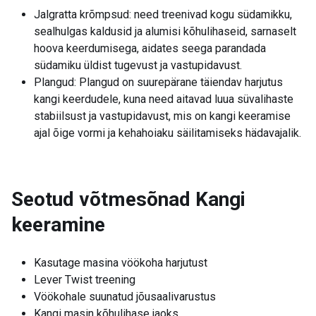
Jalgratta krõmpsud: need treenivad kogu südamikku,
sealhulgas kaldusid ja alumisi kõhulihaseid, sarnaselt
hoova keerdumisega, aidates seega parandada
südamiku üldist tugevust ja vastupidavust.
Plangud: Plangud on suurepärane täiendav harjutus
kangi keerdudele, kuna need aitavad luua süvalihaste
stabiilsust ja vastupidavust, mis on kangi keeramise
ajal õige vormi ja kehahoiaku säilitamiseks hädavajalik.
Seotud võtmesõnad
Kangi
keeramine
Kasutage masina vöökoha harjutust
Lever Twist treening
Vöökohale suunatud jõusaalivarustus
Kangi masin kõhulihase jaoks