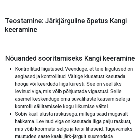
Teostamine: Järkjärguline õpetus Kangi
keeramine
Nõuanded sooritamiseks Kangi keeramine
Kontrollitud liigutused: Veenduge, et teie liigutused on
aeglased ja kontrollitud. Vältige kiusatust kasutada
hoogu või keerduda liiga kiiresti. See on veel üks
levinud viga, mis võib põhjustada vigastusi. Selle
asemel keskenduge oma süvalihaste kaasamisele ja
kontrolli säilitamisele kogu liikumise vältel.
Sobiv kaal: alusta raskusega, millega saad mugavalt
hakkama. Levinud viga on kasutada liiga palju raskust,
mis võib koormata selga ja teisi lihaseid. Tugevamaks
muutudes saate kaalu järk-järgult suurendada.