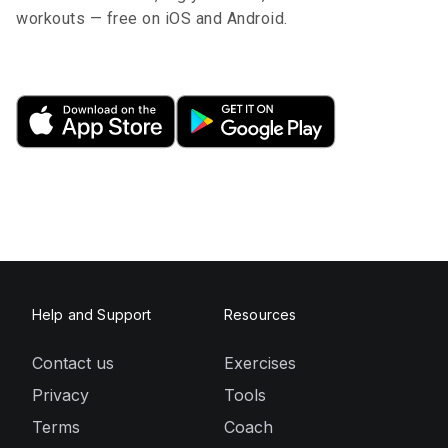
workouts — free on iOS and Android.
Help and Support
Resources
Contact us
Exercises
Privacy
Tools
Terms
Coach