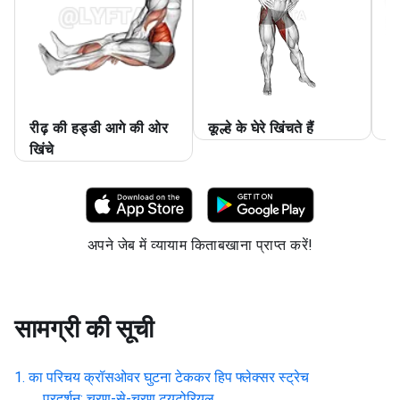
रीढ़ की हड्डी आगे की ओर
कूल्हे के घेरे खिंचते हैं
वॉ
खिंचे
अपने जेब में व्यायाम किताबखाना प्राप्त करें!
सामग्री की सूची
का परिचय
क्रॉसओवर घुटना टेककर हिप फ्लेक्सर स्ट्रेच
प्रदर्शन: चरण-से-चरण ट्यूटोरियल