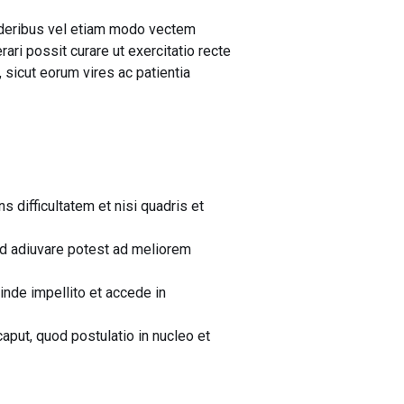
nderibus vel etiam modo vectem
ri possit curare ut exercitatio recte
 sicut eorum vires ac patientia
 difficultatem et nisi quadris et
od adiuvare potest ad meliorem
nde impellito et accede in
put, quod postulatio in nucleo et