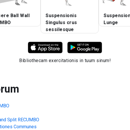
ere Ball Wall
Suspensionis
Suspension
UMBO
Singulus crus
Lunge
sessilesque
Bibliothecam exercitationis in tuum sinum!
orum
UMBO
and Split RECUMBO
ationes Communes