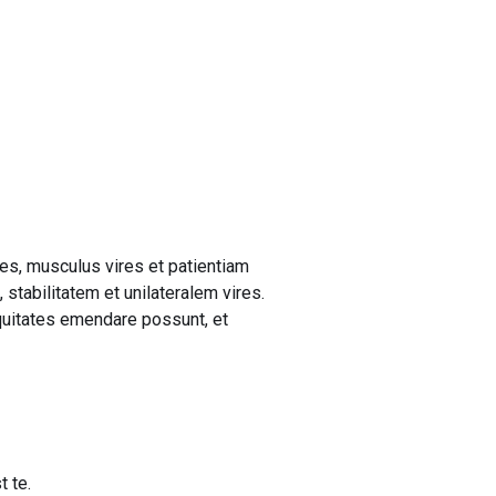
tes, musculus vires et patientiam
stabilitatem et unilateralem vires.
iquitates emendare possunt, et
t te.