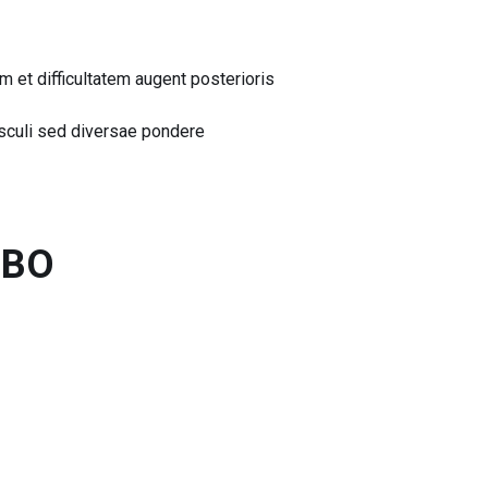
m et difficultatem augent posterioris
usculi sed diversae pondere
MBO