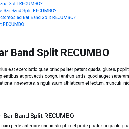
Band Split RECUMBO
?
de
Bar Band Split RECUMBO
?
ectentes ad
Bar Band Split RECUMBO
?
lit RECUMBO
ar Band Split RECUMBO
s est exercitatio quae principaliter petant quads, glutes, popli
entibus et provectis congrui enthusiastis, quod auget stateram, 
atione inserentes, singuli suum athleticum effectum, musculi in
im Bar Band Split RECUMBO
 cum pede anteriore uno in strophio et pede posteriori paulo pos