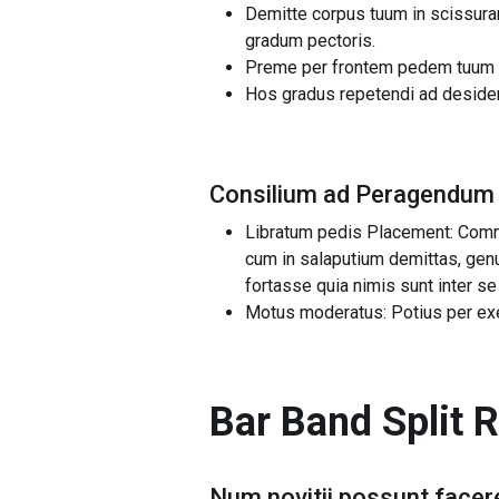
Demitte corpus tuum in scissura
gradum pectoris.
Preme per frontem pedem tuum ut
Hos gradus repetendi ad deside
Consilium ad Peragendum
Libratum pedis Placement: Commu
cum in salaputium demittas, genu 
fortasse quia nimis sunt inter s
Motus moderatus: Potius per exe
Bar Band Split
Num novitii possunt facer