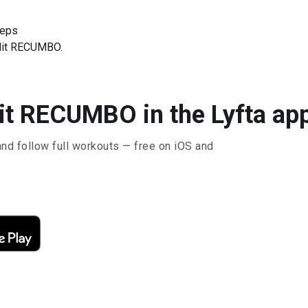
ceps
lit RECUMBO.
it RECUMBO in the Lyfta ap
and follow full workouts — free on iOS and