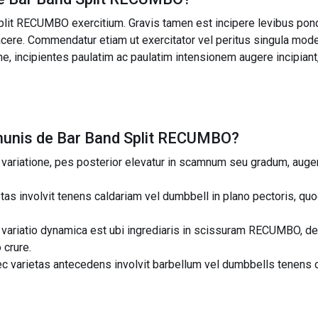
Split RECUMBO exercitium. Gravis tamen est incipere levibus po
cere. Commendatur etiam ut exercitator vel peritus singula modera
ne, incipientes paulatim ac paulatim intensionem augere incipiant,
unis de
Bar Band Split RECUMBO
?
variatione, pes posterior elevatur in scamnum seu gradum, augens
as involvit tenens caldariam vel dumbbell in plano pectoris, qu
riatio dynamica est ubi ingrediaris in scissuram RECUMBO, dei
 crure.
 varietas antecedens involvit barbellum vel dumbbells tenens ca