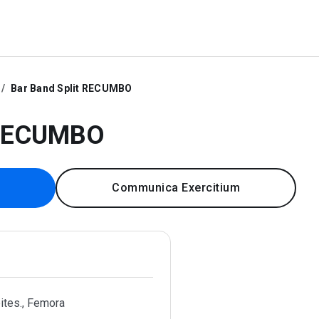
Bar Band Split RECUMBO
 RECUMBO
Communica Exercitium
ites., Femora