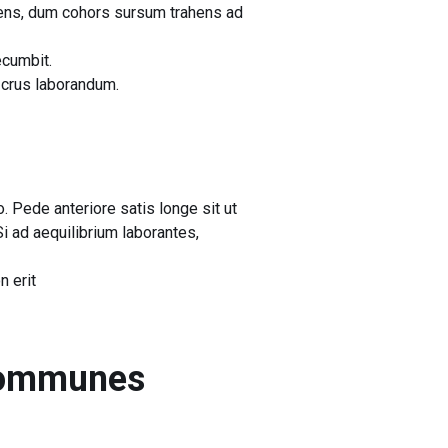
nens, dum cohors sursum trahens ad
ecumbit.
crus laborandum.
Pede anteriore satis longe sit ut
i ad aequilibrium laborantes,
n erit
Communes