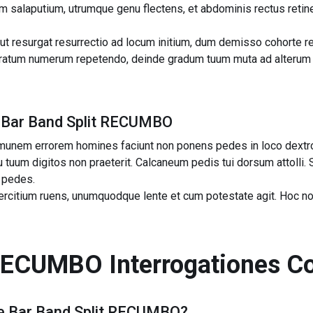
m salaputium, utrumque genu flectens, et abdominis rectus reti
 resurgat resurrectio ad locum initium, dum demisso cohorte r
ratum numerum repetendo, deinde gradum tuum muta ad alterum 
 Bar Band Split RECUMBO
nem errorem homines faciunt non ponens pedes in loco dextro. 
tuum digitos non praeterit. Calcaneum pedis tui dorsum attolli. S
e pedes.
rcitium ruens, unumquodque lente et cum potestate agit. Hoc no
 RECUMBO
Interrogationes 
e
Bar Band Split RECUMBO
?