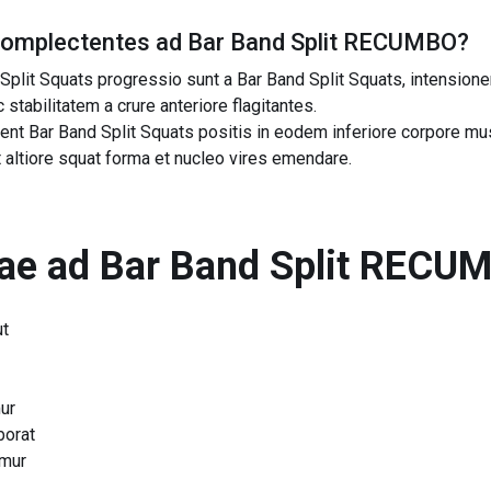
complectentes ad
Bar Band Split RECUMBO
?
 Split Squats progressio sunt a Bar Band Split Squats, intensione
 stabilitatem a crure anteriore flagitantes.
lent Bar Band Split Squats positis in eodem inferiore corpore m
t altiore squat forma et nucleo vires emendare.
ae ad
Bar Band Split RECU
ut
ur
borat
emur