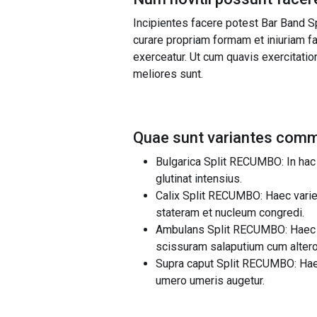
Incipientes facere potest Bar Band 
curare propriam formam et iniuriam fa
exerceatur. Ut cum quavis exercitatio
meliores sunt.
Quae sunt variantes comm
Bulgarica Split RECUMBO: In hac 
glutinat intensius.
Calix Split RECUMBO: Haec variet
stateram et nucleum congredi.
Ambulans Split RECUMBO: Haec va
scissuram salaputium cum altero
Supra caput Split RECUMBO: Haec
umero umeris augetur.