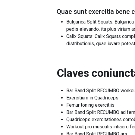
Quae sunt exercitia bene 
Bulgarica Split Squats: Bulgarica
pedis elevando, ita plus virium ac
Calix Squats: Calix Squats comp
distributionis, quae iuvare potes
Claves coniunct
Bar Band Split RECUMBO worko
Exercitium in Quadriceps
Femur toning exercitiis
Bar Band Split RECUMBO ad fem
Quadriceps exercitationes corro
Workout pro musculis inhaero f
Bar Band Split RECUMBO ars