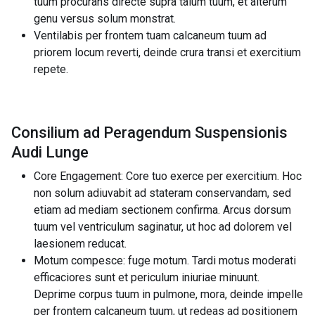
tuum procurans directe supra talum tuum, et alterum
genu versus solum monstrat.
Ventilabis per frontem tuam calcaneum tuum ad
priorem locum reverti, deinde crura transi et exercitium
repete.
Consilium ad Peragendum Suspensionis
Audi Lunge
Core Engagement: Core tuo exerce per exercitium. Hoc
non solum adiuvabit ad stateram conservandam, sed
etiam ad mediam sectionem confirma. Arcus dorsum
tuum vel ventriculum saginatur, ut hoc ad dolorem vel
laesionem reducat.
Motum compesce: fuge motum. Tardi motus moderati
efficaciores sunt et periculum iniuriae minuunt.
Deprime corpus tuum in pulmone, mora, deinde impelle
per frontem calcaneum tuum, ut redeas ad positionem