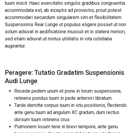
tuum iniicit. Haec exercitatio singulis gradibus congruentia
accommodata est, ab inceptis ad provectis, prout potest
accommodari secundum singularem vim et flexibilitatem.
Suspensionis Rear Lunge ut populus eligere posset ut non
solum adiuvat in aedificatione musculi et in statera meliori,
sed etiam adiuvat ut motus utilitatis in vita cotidiana
augeantur.
Peragere: Tutatio Gradatim Suspensionis
Audi Lunge
Recede pedem unum et pone in lorum suspensione,
retinens pondus tuum in pede anteriori libratum.
Tarde demitte corpus tuum in ictu positionis, flectendo
ante genu tuum ad angulum XC gradum, dum rectus
dorsum tuum retinens crus.
Pulmonem locum tene in brevi tempore, ante genu