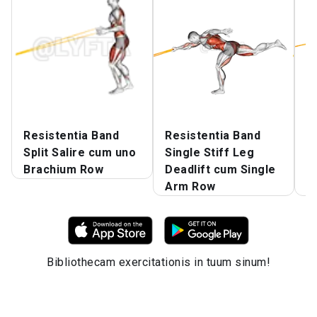
Resistentia Band
Resistentia Band
R
Split Salire cum uno
Single Stiff Leg
H
Brachium Row
Deadlift cum Single
c
Arm Row
R
Bibliothecam exercitationis in tuum sinum!