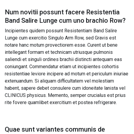
Num novitii possunt facere
Resistentia
Band Salire Lunge cum uno brachio Row
?
Incipientes quidem possunt Resistentiam Band Salire
Lunge cum exercitio Singulo Arm Row, sed Gravis est
notare hanc motum provectiorem esse. Curent ut bene
intellegant formam et technicam utriusque pulmonis
saliendi et singuli ordines brachii distincti antequam eas
coniungant. Commendatur etiam ut incipientes cohortis
resistentiae leviore incipere ad motum et periculum iniuriae
extenuandum. Si aliquam difficultatem vel molestiam
habent, sapere debet consulere cum idoneitate lanista vel
CLINICUS physicus. Memento, semper crucialus est prius
rite fovere quamlibet exercitium et postea refrigerare.
Quae sunt variantes communis de