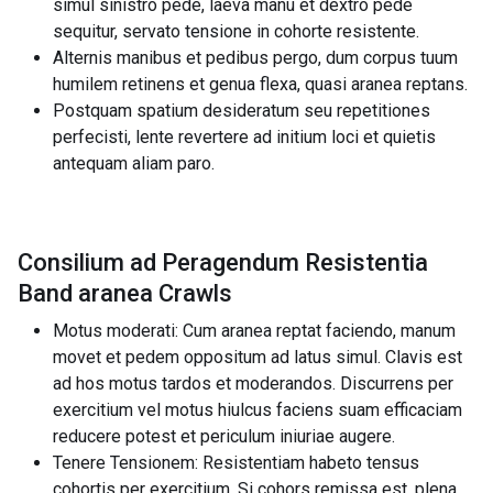
simul sinistro pede, laeva manu et dextro pede
sequitur, servato tensione in cohorte resistente.
Alternis manibus et pedibus pergo, dum corpus tuum
humilem retinens et genua flexa, quasi aranea reptans.
Postquam spatium desideratum seu repetitiones
perfecisti, lente revertere ad initium loci et quietis
antequam aliam paro.
Consilium ad Peragendum Resistentia
Band aranea Crawls
Motus moderati: Cum aranea reptat faciendo, manum
movet et pedem oppositum ad latus simul. Clavis est
ad hos motus tardos et moderandos. Discurrens per
exercitium vel motus hiulcus faciens suam efficaciam
reducere potest et periculum iniuriae augere.
Tenere Tensionem: Resistentiam habeto tensus
cohortis per exercitium. Si cohors remissa est, plena