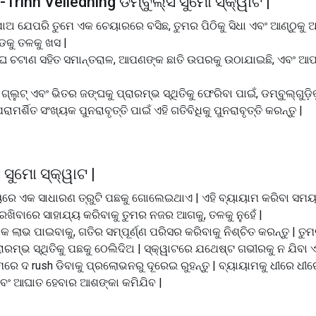
-Trinn Veiledning ଡମ୍ବୁଲ୍ସ ସୁମୋ ସ୍କ୍ୱାଟ |
ାଅ ଯେପରି ତୁମେ ଏକ ଚେୟାରରେ ବସିଛ, ତୁମର ପିଠିକୁ ସିଧା ଏବଂ ଆଣ୍ଠୁକୁ ଆ
କୁ ତଳକୁ ଖସ |
ଙ୍ଘ ଚଟାଣ ସହିତ ସମାନ୍ତରାଳ, ଆପଣଙ୍କ ଛାତି ଉପରକୁ ଉଠାଯାଇଛି, ଏବ
ୁଟ୍ ଏବଂ ଭିତର ଜଙ୍ଘକୁ ପ୍ରାରମ୍ଭ ସ୍ଥିତିକୁ ଫେରିବା ପାଇଁ, ଡମ୍ବୁଲ୍ଗୁଡ଼ିକୁ
୍ଶିତ ସଂଖ୍ୟକ ପୁନରାବୃତ୍ତି ପାଇଁ ଏହି ଗତିବିଧିକୁ ପୁନରାବୃତ୍ତି କରନ୍ତୁ |
 ସୁମୋ ସ୍କ୍ୱାଟ |
ସମୟରେ ଏକ ସାଧାରଣ ତ୍ରୁଟି ପଛକୁ ଗୋଲେଇଥାଏ | ଏହି ବ୍ୟାୟାମ କରିବା ସମୟରେ 
ଖିବାରେ ସାହାଯ୍ୟ କରିବାକୁ ତୁମର ନଜର ଆଗକୁ, ତଳକୁ ନୁହେଁ |
ିକ ଲାଭ ପାଇବାକୁ, ଗତିର ସମ୍ପୂର୍ଣ୍ଣ ପରିସର କରିବାକୁ ନିଶ୍ଚିତ କରନ୍ତୁ | ତୁ
ରାରମ୍ଭ ସ୍ଥିତିକୁ ପଛକୁ ଠେଲିଦିଅ | ସ୍କ୍ୱାଟରେ ଯଥେଷ୍ଟ ଗଭୀରକୁ ନ ଯିବା
ାଧ୍ୟମରେ ଦ rush ଡିବାକୁ ପ୍ରଲୋଭନରୁ ଦୂରେଇ ରୁହନ୍ତୁ | ବ୍ୟାୟାମକୁ ଧୀରେ ଧୀ
ଏବଂ ଆଘାତ ହେବାର ଆଶଙ୍କା କମିଯିବ |