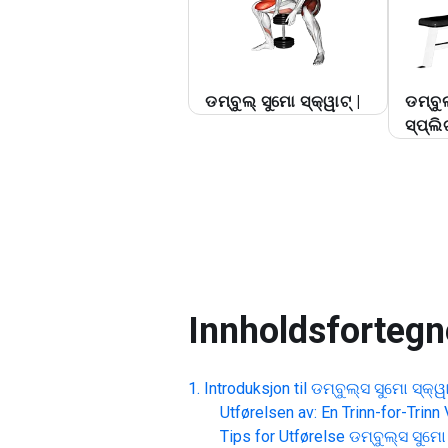
ଡମ୍ବୁଲ୍ ସୁମୋ ସ୍କ୍ୱାଟ୍ |
ଡମ୍ବୁ
ସ୍ପ୍ଲିଟ
Innholdsfortegn
Introduksjon til
ଡମ୍ବୁଲ୍ସ ସୁମୋ ସ୍କ୍ୱ
Utførelsen av: En Trinn-for-Trinn
Tips for Utførelse
ଡମ୍ବୁଲ୍ସ ସୁମୋ 