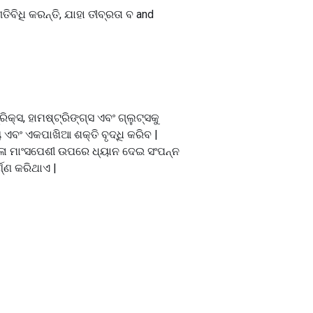
ତିବିଧି କରନ୍ତି, ଯାହା ତୀବ୍ରତା ବ and
୍ସ, ହାମଷ୍ଟ୍ରିଙ୍ଗ୍ସ ଏବଂ ଗ୍ଲୁଟ୍ସକୁ
ୱୟ ଏବଂ ଏକପାଖିଆ ଶକ୍ତି ବୃଦ୍ଧି କରିବ |
ଙ୍ଖଳା ମାଂସପେଶୀ ଉପରେ ଧ୍ୟାନ ଦେଇ ସଂପନ୍ନ
ଣ୍ଣ କରିଥାଏ |