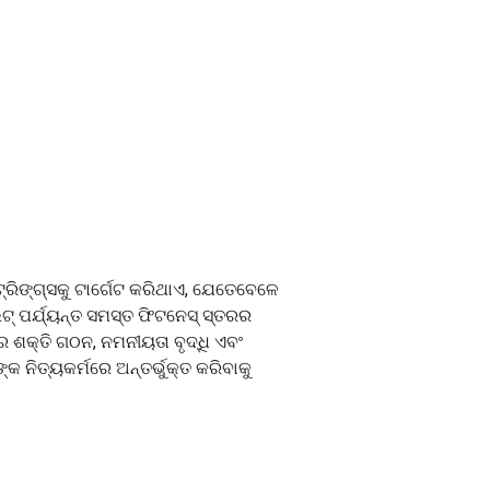
୍ଟ୍ରିଙ୍ଗ୍ସକୁ ଟାର୍ଗେଟ କରିଥାଏ, ଯେତେବେଳେ
୍ ପର୍ଯ୍ୟନ୍ତ ସମସ୍ତ ଫିଟନେସ୍ ସ୍ତରର
ର ଶକ୍ତି ଗଠନ, ନମନୀୟତା ବୃଦ୍ଧି ଏବଂ
ନିତ୍ୟକର୍ମରେ ଅନ୍ତର୍ଭୁକ୍ତ କରିବାକୁ