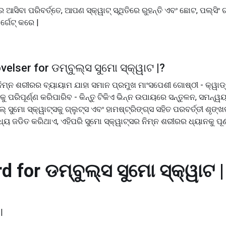
ଆସିବା ପରିବର୍ତ୍ତେ, ଆପଣ ସ୍କ୍ୱାଟ୍ ସ୍ଥିତିରେ ରୁହନ୍ତି ଏବଂ ଛୋଟ, ପଲ୍ସିଂ ଗ
୍ଗେଟ୍ କରେ |
velser for
ଡମ୍ବୁଲ୍ସ ସୁମୋ ସ୍କ୍ୱାଟ |
?
ମ୍ନ ଶରୀରର ବ୍ୟାୟାମ ଯାହା ସମାନ ପ୍ରମୁଖ ମାଂସପେଶୀ ଗୋଷ୍ଠୀ - କ୍ୱାଡ୍ରିକ
ସକୁ ପରିପୂର୍ଣ୍ଣ କରିପାରିବ - କିନ୍ତୁ ଟିକିଏ ଭିନ୍ନ ଉପାୟରେ ସନ୍ତୁଳନ, ସମନ୍
୍ ସୁମୋ ସ୍କ୍ୱାଟ୍ସକୁ ଗ୍ଲୁଟ୍ସ ଏବଂ ହାମଷ୍ଟ୍ରିଙ୍ଗ୍ସ ସହିତ ପରବର୍ତ୍ତୀ ଶୃ
୍ୟ ଜଡିତ କରିଥାଏ, ଏହିପରି ସୁମୋ ସ୍କ୍ୱାଟ୍ସର ନିମ୍ନ ଶରୀରର ଧ୍ୟାନକୁ ପୂର୍
d for
ଡମ୍ବୁଲ୍ସ ସୁମୋ ସ୍କ୍ୱାଟ |
|