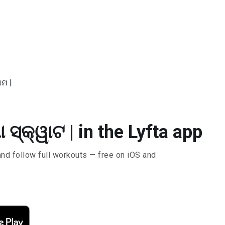
ାମ |
 ସ୍କ୍ୱାଟ | in the Lyfta app
and follow full workouts — free on iOS and