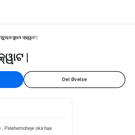
୍ବୁଲ୍ସ ସୁମୋ ସ୍କ୍ୱାଟ |
କ୍ୱାଟ |
Del Øvelse
e , Palehemoheje oka haa