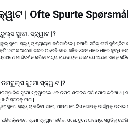
କ୍ୱାଟ |
Ofte Spurte Spørsmå
ବୁଲ୍ସ ସୁମୋ ସ୍କ୍ୱାଟ |
?
ୁଲ୍ ସୁମୋ ସ୍କ୍ୱାଟ୍ ବ୍ୟାୟାମ କରିପାରିବେ | ତଥାପି, ସଠିକ୍ ଫର୍ମ ସୁନିଶ୍ଚି
୍ତି ଏବଂ କ techni ଶଳର ଉନ୍ନତି ହେବା ସହିତ ଓଜନ ଧୀରେ ଧୀରେ ବୃଦ୍ଧି କରା
୍ରଥମେ ମାର୍ଗଦର୍ଶନ କରିବା ମଧ୍ୟ ଲାଭଦାୟକ ଅଟେ ଯେ ଆପଣ ଏହାକୁ ସଠିକ୍
ଡମ୍ବୁଲ୍ସ ସୁମୋ ସ୍କ୍ୱାଟ |
?
ହା ପାରମ୍ପାରିକ ସୁମୋ ସ୍କ୍ୱାଟରେ ଏକ ଉପର ଶରୀରର ଗତି ଯୋଗ କରିଥାଏ | ସ୍
ଛାତି ସ୍ତରକୁ ଟାଣ |
ୱାଟ୍: ସୁମୋ ସ୍କ୍ୱାଟ୍ କରିବା ପରେ, ଆପଣ ଗୋଟିଏ ଗୋଡକୁ ପାର୍ଶ୍ୱକୁ ଉଠାଇ 
ଏହି ପରିବର୍ତ୍ତନରେ, ସୁମୋ ସ୍କ୍ୱାଟ କରିବା ପରେ, ତୁମେ ଆରମ୍ଭ ସ୍ଥିତିକୁ ଫେରି