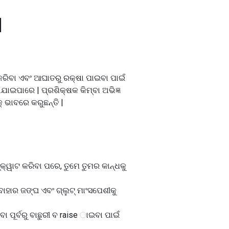
l
ତ କରିବା ଏବଂ ଆଘାତରୁ ରକ୍ଷା ପାଇବା ପାଇଁ
ଯାଇପାରେ | ପ୍ରଶିକ୍ଷକ କିମ୍ବା ଅଭିଜ୍ଞ
 ଭାବରେ କରୁଛନ୍ତି |
କ୍ୱାଟ କରିବା ପରେ, ତୁମେ ତୁମର କାନ୍ଧକୁ
ବାହାର ଜଙ୍ଘ ଏବଂ ଗ୍ଲୁଟ୍ ମାଂସପେଶୀକୁ
ବା ପୂର୍ବରୁ ବାଛୁରୀ ବ raise ାଇବା ପାଇଁ