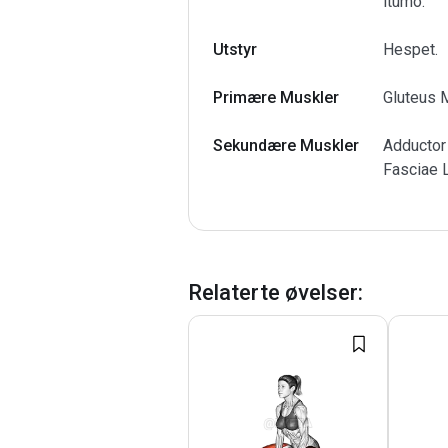
itûmo.
Utstyr
Hespet.
Primære Muskler
Gluteus 
Sekundære Muskler
Adductor
Fasciae 
Relaterte øvelser
: