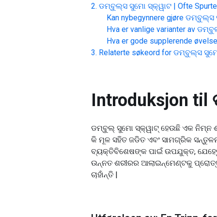
ଡମ୍ବୁଲ୍ସ ସୁମୋ ସ୍କ୍ୱାଟ |
Ofte Spurt
Kan nybegynnere gjøre
ଡମ୍ବୁଲ୍ସ 
Hva er vanlige varianter av
ଡମ୍ବୁ
Hva er gode supplerende øvelse
Relaterte søkeord for
ଡମ୍ବୁଲ୍ସ ସୁମୋ
Introduksjon til
ଡମ୍ବୁଲ୍ ସୁମୋ ସ୍କ୍ୱାଟ୍ ହେଉଛି ଏକ ନିମ୍ନ
କି ମୂଳ ସହିତ ଜଡିତ ଏବଂ ସାମଗ୍ରିକ ସନ୍ତ
ବ୍ୟକ୍ତିବିଶେଷଙ୍କ ପାଇଁ ଉପଯୁକ୍ତ, ଯେହେତ
ଉନ୍ନତ ଶରୀରର ଆଲାଇନ୍ମେଣ୍ଟକୁ ପ୍ରୋତ୍ସା
ଚାହାଁନ୍ତି |