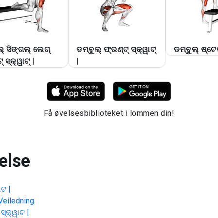
ଲ୍ ସିଙ୍ଗଲ୍ ଲେଗ୍
ଡମ୍ବୁଲ୍ ଫ୍ରଣ୍ଟ୍ ସ୍କ୍ୱାଟ୍
ଡମ୍ବୁଲ୍ ଷ୍ଟେପ
୍ ସ୍କ୍ୱାଟ୍ |
|
Få øvelsesbiblioteket i lommen din!
else
ାଟ |
 Veiledning
ସ୍କ୍ୱାଟ |