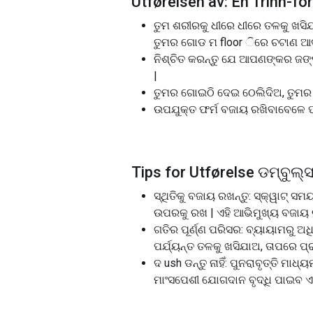
Utførelsen av: En Trinn-for
ତୁମ ଶରୀରକୁ ଧୀରେ ଧୀରେ ତଳକୁ ଖସିଯ
ତୁମର ଗୋଡ ମ floor ିରେ ଚଟାଣ ଆଡ
ନିଶ୍ଚିତ କରନ୍ତୁ ଯେ ଆପଣଙ୍କର ଜ
|
ତୁମର ଗୋଇଠି ଦେଇ ଠେଲିଦିଅ, ତୁମର ଗ୍ଲ
ଉପଯୁକ୍ତ ଫର୍ମ ବଜାୟ ରଖିବାବେଳେ ପରାମର
Tips for Utførelse ଡମ୍ବୁଲ୍ସ
ସ୍ଥିତିକୁ ବଜାୟ ରଖନ୍ତୁ: ସ୍କ୍ୱାଟ୍ 
ଉପରକୁ ରଖ | ଏହି ଆଭିମୁଖ୍ୟ ବଜାୟ ର
ଗତିର ପୂର୍ଣ୍ଣ ପରିସର: ବ୍ୟାୟାମରୁ ଅଧ
ପର୍ଯ୍ୟନ୍ତ ତଳକୁ ଖସିଯାଅ, ତାପରେ ପ୍
ଦ ush ଡନ୍ତୁ ନାହିଁ: ପୁନରାବୃତ୍ତି ମ
ମାଂସପେଶୀ ଯୋଗଦାନ ବୃଦ୍ଧି ପାଇବ 