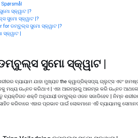
e Spørsmål
ସୁମୋ ସ୍କ୍ୱାଟ |
?
ଲ୍ସ ସୁମୋ ସ୍କ୍ୱାଟ |
?
r for
ଡମ୍ବୁଲ୍ସ ସୁମୋ ସ୍କ୍ୱାଟ |
?
 ସ୍କ୍ୱାଟ |
ଡମ୍ବୁଲ୍ସ ସୁମୋ ସ୍କ୍ୱାଟ |
 ଶରୀରର ବ୍ୟାୟାମ ଯାହା ମୁଖ୍ୟତ the କ୍ୱାଡ୍ରିକ୍ସପ୍ସ, ଗ୍ଲୁଟ୍ସ ଏବଂ ହାମଷ
ୁଳନକୁ ମଧ୍ୟ ଉନ୍ନତ କରିଥାଏ | ଏହା ଆରମ୍ଭରୁ ଆରମ୍ଭ କରି ଉନ୍ନତ ଆଥଲେଟ
ୁ ବ୍ୟକ୍ତିଗତ ଶକ୍ତି ଅନୁଯାୟୀ ଡମ୍ବୁଲ୍ର ଓଜନ ସଜାଡିହେବ | ନିମ୍ନ ଶରୀର
ହିତ କରିବାରେ ଏହାର ପ୍ରଭାବ ପାଇଁ ଲୋକମାନେ ଏହି ବ୍ୟାୟାମକୁ ସେମାନଙ୍କ 