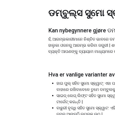
ଡମ୍ବୁଲ୍ସ ସୁମୋ ସ୍
Kan nybegynnere gjøre
ଡମ୍
ହଁ, ଆରମ୍ଭକାରୀମାନେ ନିଶ୍ଚିତ ଭାବରେ ଡମ୍ବ
ହାଲୁକା ଓଜନରୁ ଆରମ୍ଭ କରିବା ଜରୁରୀ | ଶକ
ବ୍ୟକ୍ତି ଆପଣଙ୍କୁ ବ୍ୟାୟାମ ମାଧ୍ୟମରେ ପ
Hva er vanlige varianter av
ହାଇ ପୁଲ୍ ସହିତ ସୁମୋ ସ୍କ୍ୱାଟ୍: ଏ
ବାହାରେ ରଖିବାବେଳେ ତୁମେ ଡମ୍ବୁଲକୁ 
ସାଇଡ୍ ଲେଗ୍ ଲିଫ୍ଟ ସହିତ ସୁମୋ ସ୍କ୍
ଟାର୍ଗେଟ୍ କରନ୍ତି |
ବାଛୁରୀ ବୃଦ୍ଧି ସହିତ ସୁମୋ ସ୍କ୍ୱାଟ: 
ତୁମର ଆଙ୍ଗୁଠି ଉପରକୁ ଉଠ |