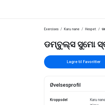
Exercises
Karu nane
Hespet.
ଡମ
ଡମ୍ବୁଲ୍ସ ସୁମୋ ସ୍
Lagre til Favoritter
Øvelsesprofil
Kroppsdel
Karu nan