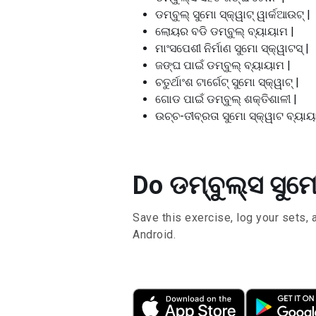
ଡମ୍ବୁଲ୍ ସୁମୋ ସ୍କ୍ୱାଟ୍ ୱାର୍କଆଉଟ୍ |
ଲୋୟର ବଡି ଡମ୍ବୁଲ୍ ବ୍ୟାୟାମ |
ମାଂସପେଶୀ ନିର୍ମାଣ ସୁମୋ ସ୍କ୍ୱାଟସ୍ |
ଜଙ୍ଘ ପାଇଁ ଡମ୍ବୁଲ୍ ବ୍ୟାୟାମ |
ଚତୁର୍ଥାଂଶ ଟାର୍ଗେଟ୍ ସୁମୋ ସ୍କ୍ୱାଟ୍ |
ଗୋଡ ପାଇଁ ଡମ୍ବୁଲ୍ ଶକ୍ତିଶାଳୀ |
ଉଚ୍ଚ-ତୀବ୍ରତା ସୁମୋ ସ୍କ୍ୱାଟ ବ୍ୟାୟ
Do ଡମ୍ବୁଲ୍ସ ସୁମୋ
Save this exercise, log your sets, 
Android.