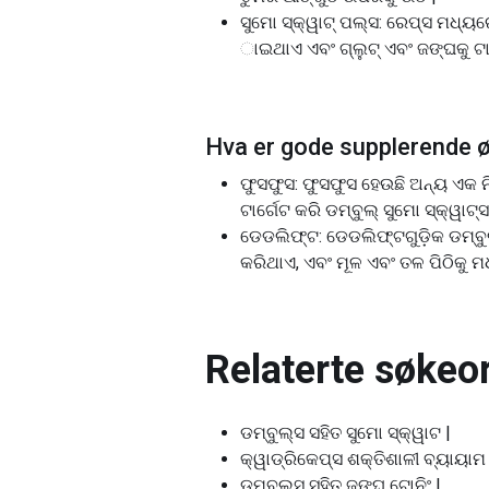
ସୁମୋ ସ୍କ୍ୱାଟ୍ ପଲ୍ସ: ରେପ୍ସ ମଧ୍ୟରେ 
ାଇଥାଏ ଏବଂ ଗ୍ଲୁଟ୍ ଏବଂ ଜଙ୍ଘକୁ ଟାର
Hva er gode supplerende ø
ଫୁସଫୁସ: ଫୁସଫୁସ ହେଉଛି ଅନ୍ୟ ଏକ ନି
ଟାର୍ଗେଟ କରି ଡମ୍ବୁଲ୍ ସୁମୋ ସ୍କ୍ୱାଟ୍
ଡେଡଲିଫ୍ଟ: ଡେଡଲିଫ୍ଟଗୁଡ଼ିକ ଡମ୍ବୁଲ
କରିଥାଏ, ଏବଂ ମୂଳ ଏବଂ ତଳ ପିଠିକୁ ମଧ
Relaterte søkeor
ଡମ୍ବୁଲ୍ସ ସହିତ ସୁମୋ ସ୍କ୍ୱାଟ |
କ୍ୱାଡ୍ରିକେପ୍ସ ଶକ୍ତିଶାଳୀ ବ୍ୟାୟାମ 
ଡମ୍ବୁଲ୍ସ ସହିତ ଜଙ୍ଘ ଟୋନିଂ |