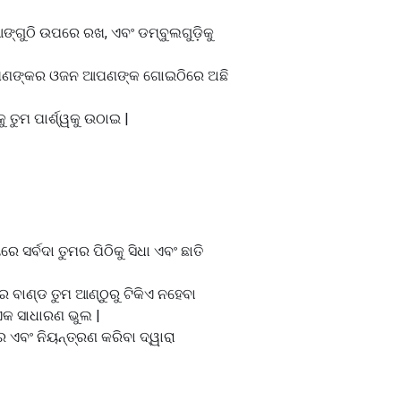
ଙ୍ଗୁଠି ଉପରେ ରଖ, ଏବଂ ଡମ୍ବୁଲଗୁଡ଼ିକୁ
ଂ ଆପଣଙ୍କର ଓଜନ ଆପଣଙ୍କ ଗୋଇଠିରେ ଅଛି
 ତୁମ ପାର୍ଶ୍ୱକୁ ଉଠାଇ |
ସର୍ବଦା ତୁମର ପିଠିକୁ ସିଧା ଏବଂ ଛାତି
ମର ବାଣ୍ଡ ତୁମ ଆଣ୍ଠୁରୁ ଟିକିଏ ନହେବା
 ଏକ ସାଧାରଣ ଭୁଲ |
ରେ ଏବଂ ନିୟନ୍ତ୍ରଣ କରିବା ଦ୍ୱାରା