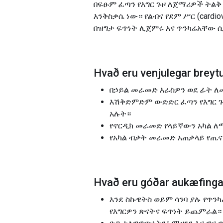
በፍፁም ፈጣን የእግር ጉዞ ለጀማሪዎች ትል
እንቅስቃሴ ነው። የልብና የደም ሥር (card
በዝግታ ፍጥነት ሊጀምሩ እና ጥንካሬአቸው 
Hvað eru venjulegar breytu
በኃይል መራመድ እራስዎን ወደ ፊት ለ
እሽቅድምድም ውድድር ፈጣን የእግር ጉዞ
አሉት።
የኖርዲክ መራመድ የላይኛውን አካል ለ
የአካል ብቃት መራመድ አጠቃላይ የጤና እ
Hvað eru góðar aukæfingar
እንደ ስኩዌትስ ወይም ሳንባ ያሉ የጥን
የእግርዎን ጽናትና ፍጥነት ይጨምራል።