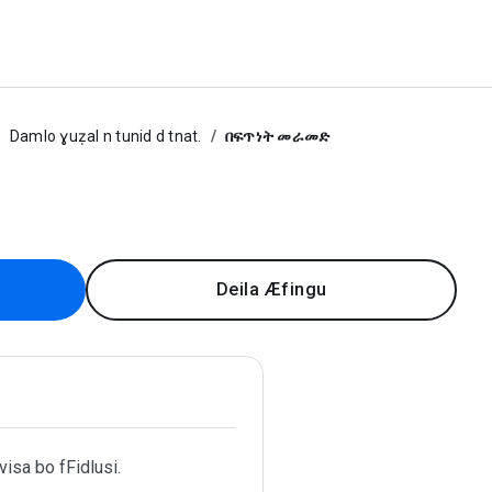
Damlo ɣuẓal n tunid d tnat.
በፍጥነት መራመድ
Deila Æfingu
visa bo fFidlusi.