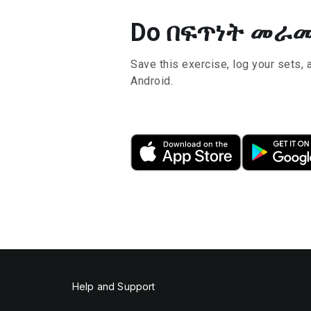
Do በፍጥነት መራመድ 
Save this exercise, log your sets, 
Android.
Help and Support