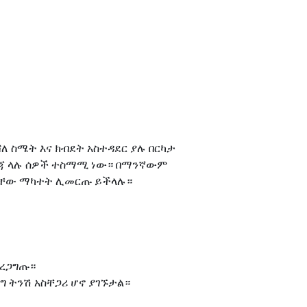
ሻለ ስሜት እና ክብደት አስተዳደር ያሉ በርካታ
ደረጃ ላሉ ሰዎች ተስማሚ ነው። በማንኛውም
ግባራቸው ማካተት ሊመርጡ ይችላሉ።
ያረጋግጡ።
 ትንሽ አስቸጋሪ ሆኖ ያገኙታል።