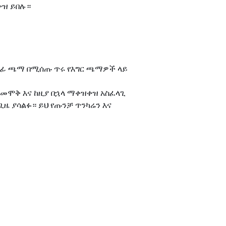
ቀዝ ይበሉ።
ጣጣፊ ጫማ በሚሰጡ ጥሩ የእግር ጫማዎች ላይ
መሞቅ እና ከዚያ በኋላ ማቀዝቀዝ አስፈላጊ
ጊዜ ያሳልፉ። ይህ የጡንቻ ጥንካሬን እና