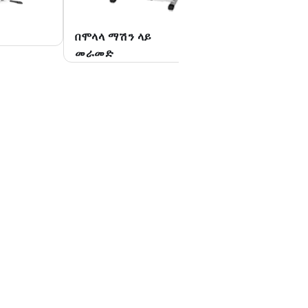
በሞላላ ማሽን ላይ
ተለዋጭ ቡጢ
መራመድ