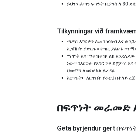
ይህንን ፈጣን ፍጥነት ቢያንስ ለ 30 
Tilkynningar við framk
ጫማ፡ እግርዎን ለመንከባከብ እና ድን
ኢንቨስት ያድርጉ። ተገቢ ያልሆኑ ጫማ
ማሞቅ እና ማቀዝቀዝ፡ ልክ እንደሌላው
ነው። በእርጋታ የእግር ጉዞ ይጀምሩ እ
ህመምን ለመከላከል ይረዳል.
እርጥበት፡- እርጥበት ይኑርህ በተለይ 
በፍጥነት መራመድ
Geta byrjendur gert
በፍጥነ