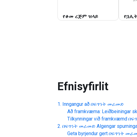
የቆመ ረጅም ዝላይ
የኋሊ
Efnisyfirlit
Inngangur að
በፍጥነት መራመድ
Að framkvæma: Leiðbeiningar skr
Tilkynningar við framkvæmd
በፍ
በፍጥነት መራመድ
Algengar spurninga
Geta byrjendur gert
በፍጥነት መራ