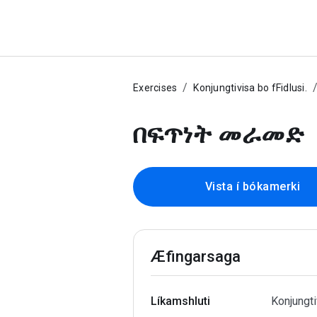
Exercises
Konjungtivisa bo fFidlusi.
በፍጥነት መራመድ
Vista í bókamerki
Æfingarsaga
Líkamshluti
Konjungti