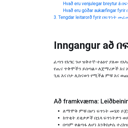
Hvað eru venjulegar breytur á
በፍ
Hvað eru góðar aukæfingar fyrir
Tengdar leitarorð fyrir
በፍጥነት መራ
Inngangur að
በ
ፈጣን የእግር ጉዞ ዝቅተኛ-ተፅዕኖ ያለው የአ
የጤና ጥቅሞችን ይሰጣል። ለጀማሪዎች እና 
ጊዜ እና ቦታ ሊከናወን የሚችል ምቹ እና ወ
Að framkvæma: Leiðbeini
ለማሞቅ ምቹ በሆነ ፍጥነት መሄድ ይጀ
ከጥቂት ደቂቃዎች በኋላ ፍጥነትዎን ወ
በጣም ቀልጣፋ ለሆነ እንቅስቃሴ ተረከዝ