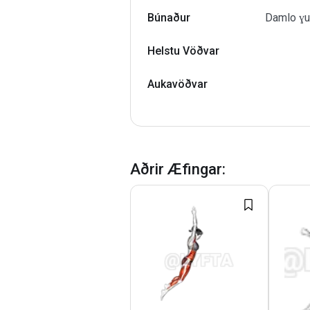
Búnaður
Damlo ɣuẓ
Helstu Vöðvar
Aukavöðvar
Aðrir Æfingar
: