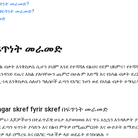
ጥነት መራመድ
?
በፍጥነት መራመድ
?
መድ
ፍጥነት መራመድ
ካል ብቃት እንቅስቃሴ ሲሆን ይህም እንደ የተሻሻለ የልብና የደም ህክምና፣ የተሻ
አንዳንድ የጤና እክል ያለባቸውን ጨምሮ በሁሉም እድሜ እና የአካል ብቃት 
ጪ-ነጻ እንቅስቃሴ ስለሆነ ግለሰቦች ፈጣን የእግር ጉዞን ወደ የአካል ብቃት ተ
ngar skref fyrir skref በፍጥነት መራመድ
ምሩ፣ እጆቻችሁን በተፈጥሯዊ ሁኔታ እያወዛወዙ እና ጥሩ አኳኋን እንዳለዎት 
ደ ፈጣን ፍጥነት ያሳድጉ እና የልብ ምትዎ በሚጨምርበት እና ውይይት ለማድረግ
ዎ ላይ በማረፍ እና በእግር ጣቶችዎ ላይ ወደፊት ይንከባለሉ ።