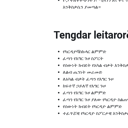
ዮጋ ተለዋዋጭነትን፣ ሚዛንን እና ዋና ጥ
እንቅስቃሴን ያመጣል።
Tengdar leitarorð
የካርዲዮቫስኩላር ልምምድ
ፈጣን የእግር ጉዞ ስፖርት
የሰውነት ክብደት የአካል ብቃት እንቅስ
ለልብ ጤንነት መራመድ
ለአካል ብቃት ፈጣን የእግር ጉዞ
ከፍተኛ ኃይለኛ የእግር ጉዞ
ፈጣን የእግር ጉዞ ልምምድ
ፈጣን የእግር ጉዞ ያለው የካርዲዮ ስልጠ
የሰውነት ክብደት የካርዲዮ ልምምድ
ተፈጥሯዊ የካርዲዮ ስፖርታዊ እንቅስቃሴ 