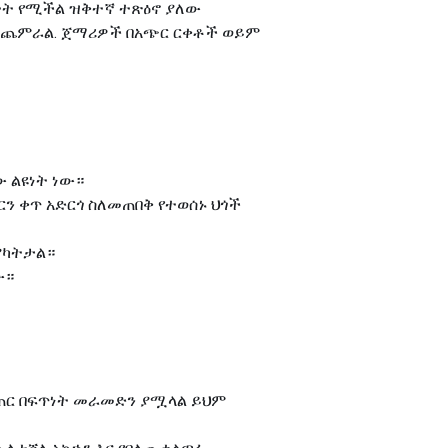
ተት የሚችል ዝቅተኛ ተጽዕኖ ያለው
ትን ይጨምራል. ጀማሪዎች በአጭር ርቀቶች ወይም
 ልዩነት ነው።
ርን ቀጥ አድርጎ ስለመጠበቅ የተወሰኑ ህጎች
ያካትታል።
ው።
ነጣጠር በፍጥነት መራመድን ያሟላል ይህም