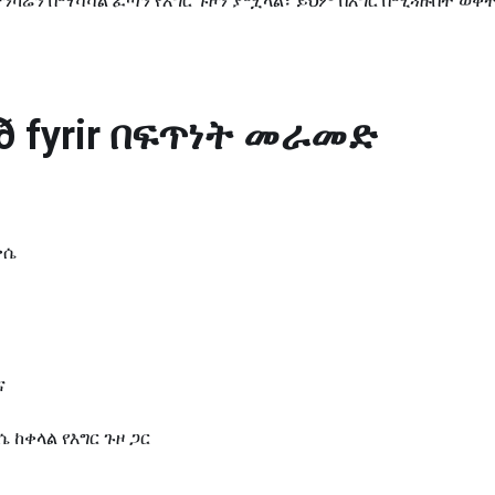
ንካሬን በማሻሻል ፈጣን የእግር ጉዞን ያሟላል፣ ይህም በእግር በሚጓዙበት ወቅት
 fyrir
በፍጥነት መራመድ
ቃሴ
ና
ከቀላል የእግር ጉዞ ጋር