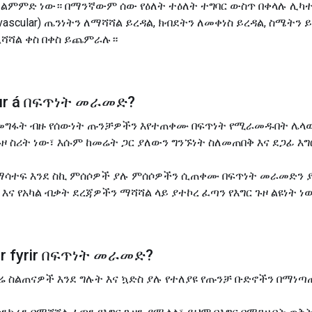
ቅ ልምምድ ነው። በማንኛውም ሰው የዕለት ተዕለት ተግባር ውስጥ በቀላሉ ሊካ
iovascular) ጤንነትን ለማሻሻል ይረዳል, ክብደትን ለመቀነስ ይረዳል, ስሜ
ሲሻሻል ቀስ በቀስ ይጨምራሉ።
r á
በፍጥነት መራመድ
?
መግፋት ብዙ የሰውነት ጡንቻዎችን እየተጠቀሙ በፍጥነት የሚራመዱበት ሌላው
 ስሪት ነው፣ እሱም ከመሬት ጋር ያለውን ግንኙነት ስለመጠበቅ እና ደጋፊ እግ
ማሳተፍ እንደ ስኪ ምሰሶዎች ያሉ ምሰሶዎችን ሲጠቀሙ በፍጥነት መራመድን 
ና የአካል ብቃት ደረጃዎችን ማሻሻል ላይ ያተኮረ ፈጣን የእግር ጉዞ ልዩነት ነ
 fyrir
በፍጥነት መራመድ
?
ካሬ ስልጠናዎች እንደ ግሉት እና ኳድስ ያሉ የተለያዩ የጡንቻ ቡድኖችን በማ