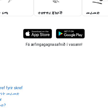
ት ሩጫ
ተዘዋዋሪ ጃክሶች
መራመድ
Fá æfingagagnasafnið í vasann!
ef fyrir skref
ጥነት መራመድ
r
መድ
?