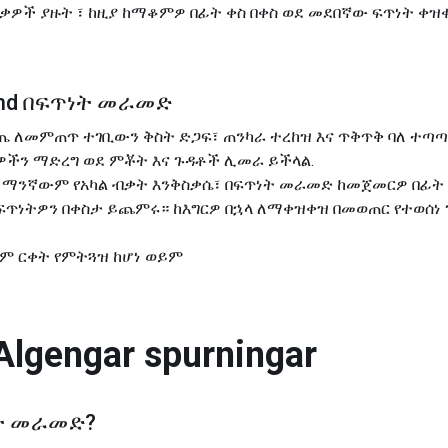
ደቂቃዎች ያዙት ፣ ከዚያ ከማቆምዎ በፊት ቀስ በቀስ ወደ መደበኛው ፍጥነት ቀዝ
væmd በፍጥነት መራመድ
ጋጤ ለመምጠጥ ተገቢውን ቅስት ድጋፍ፣ ጠንካራ ተረከዝ እና ጥቅጥቅ ባለ ተ
ዎችን ማድረግ ወደ ምቾት እና ጉዳቶች ሊመራ ይችላል.
 ማንኛውም የአካል ብቃት እንቅስቃሴ፣ በፍጥነት መራመድ ከመጀመርዎ በፊት 
ና ፍጥነትዎን በቀስታ ይጨምሩ። ከእግርዎ በኋላ ለማቀዝቀዝ በመወጠር የተወሰነ 
ረጅም ርቀት የምትጓዝ ከሆነ ወይም
Algengar spurningar
ት መራመድ
?