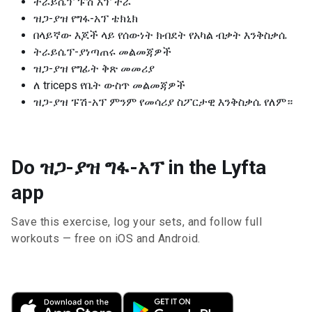
ትራይሴፕ ፑሽ አፕ ተራ
ዝጋ-ያዝ የግፋ-አፕ ቴክኒክ
በላይኛው እጆች ላይ የሰውነት ክብደት የአካል ብቃት እንቅስቃሴ
ትራይሴፕ-ያነጣጠሩ መልመጃዎች
ዝጋ-ያዝ የግፊት ቅጽ መመሪያ
ለ triceps የቤት ውስጥ መልመጃዎች
ዝጋ-ያዝ ፑሽ-አፕ ምንም የመሳሪያ ስፖርታዊ እንቅስቃሴ የለም።
Do ዝጋ-ያዝ ግፋ-አፕ in the Lyfta
app
Save this exercise, log your sets, and follow full
workouts — free on iOS and Android.