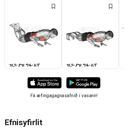
ዝጋ-ያዝ ግፋ-አፕ
ዝጋ-ያዝ ግፋ-አፕ
ዝ
Fá æfingagagnasafnið í vasann!
Efnisyfirlit