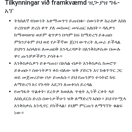
Tilkynningar við framkvæmd ዝጋ-ያዝ ግፋ-
አፕ
ትክክለኛ የሰውነት አቀማመጥን ይጠብቁ፡- ሰውነትዎ ከራስዎ እስከ
ተረከዝዎ ድረስ ቀጥ ያለ መስመር መፍጠር አለበት። ዳሌዎን
ከማወዛወዝ ወይም ቂጥዎን በጣም ከፍ ከማድረግ ይቆጠቡ
ምክንያቱም ይህ ወደ የታችኛው ጀርባ ውጥረት ሊመራ ይችላል.
ይህንን አሰላለፍ ለመጠበቅ እንዲረዳዎት በእንቅስቃሴው በሙሉ
ዋና ጡንቻዎችዎን ያሳትፉ።
እንቅስቃሴዎን ይቆጣጠሩ፡ በአካል ብቃት እንቅስቃሴ ከመሮጥ
ይቆጠቡ። ሰውነትዎን ቀስ ብለው ዝቅ ያድርጉ እና ከቁጥጥር ጋር
ወደ መጀመሪያው ቦታ ይመለሱ። ይህ የጡንቻን ተሳትፎ ከፍ
ለማድረግ እና የጉዳት አደጋን ለመቀነስ ይረዳል.
የመግፋት ጥልቀት፡ ደረትዎ ከወለሉ ጥቂት ኢንች ርቀት ላይ
እስኪደርስ ድረስ ሰውነታችሁን ዝቅ ለማድረግ አስቡ። ይህ የተሟላ
እንቅስቃሴ እንዲኖር ያስችላል፣ ይህም ምርጡን ለማግኘት ቁልፍ
ነው።