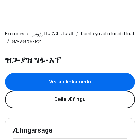
Exercises
العضلة الثلاثية الرؤوس
Damlo ɣuẓal n tunid d tnat.
ዝጋ-ያዝ ግፋ-አፕ
ዝጋ-ያዝ ግፋ-አፕ
Vista í bókamerki
Deila Æfingu
Æfingarsaga