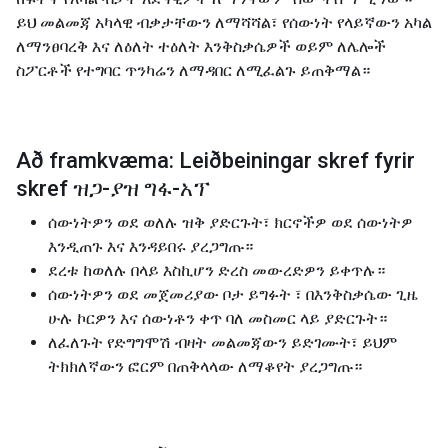
ይህ መልመጃ አካላዊ ብቃታቸውን ለማሻሻል፣ የሰውነት የላይኛውን አካል
ለማንፀባረቅ እና ለዕለት ተዕለት እንቅስቃሴዎች ወይም ለሌሎች
ስፖርቶች የተግባር ጥንካሬን ለማዳበር ለሚፈልጉ ይጠቅማል።
Að framkvæma: Leiðbeiningar skref fyrir
skref ዝጋ-ያዝ ግፋ-አፕ
ሰውነትዎን ወደ ወለሉ ዝቅ ያድርጉት፣ ክርኖችዎ ወደ ሰውነትዎ
እንዲጠጉ እና እንዳይበሩ ያረጋግጡ።
ደረቱ ከወለሉ በላይ እስኪሆን ድረስ መውረድዎን ይቀጥሉ።
ሰውነትዎን ወደ መጀመሪያው ቦታ ይግፉት ፣ በእንቅስቃሴው ጊዜ
ሁሉ ኮርዎን እና ሰውነቶን ቀጥ ባለ መስመር ላይ ያድርጉት።
ለፈለጉት የድግግሞሽ ብዛት መልመጃውን ይድገሙት፣ ይህም
ትክክለኛውን ፎርም በጠቅላላው ለማቆየት ያረጋግጡ።