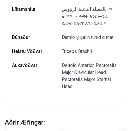
Líkamshluti
العضلة الثلاثية الرؤوس, ዛን
ጢሞ፦ መቅዳት እንደመንሴ
ፈውስ ስለናየ እንቅስቃሴ።
Búnaður
Damlo ɣuẓal n tunid d tnat.
Helstu Vöðvar
Triceps Brachii
Aukavöðvar
Deltoid Anterior, Pectoralis
Major Clavicular Head,
Pectoralis Major Sternal
Head
Aðrir Æfingar
: