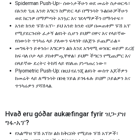
Spiderman Push-Up፡- ሰውነታችሁን ወደ መሬት ስታወርዱ፣
በአንድ ጊዜ አንድ እግርን ከምድር ላይ በማንሳት ጉልበቶቻችሁን
ወደ ክርንዎ በማምጣት አንኳር እና ገደላማዎችን በማሳተፍ።
አንድ ክንድ ፑሽ-አፕ፡- ይህ አንድ ክንድ ብቻ በመጠቀም ፑሽ አፕ
የሚያደርጉበት ፈታኝ ልዩነት ሲሆን ይህም በዋና እና የላይኛው
የሰውነት ጥንካሬ ላይ ያለውን ፍላጎት በእጅጉ ይጨምራል።
መግፋትን ይቀንሱ፡ እግርዎን ልክ እንደ አግዳሚ ወንበር ወይም ደረጃ
ከፍ ባለ ቦታ ላይ ያስቀምጧቸዋል፣ ይህም ችግርን የሚጨምር እና
በላይኛው ደረትና ትከሻ ላይ የበለጠ ያነጣጠረ ነው።
Plyometric Push-Up: በዚህ የፈንጂ ልዩነት ውስጥ እጆችዎን
ከመሬት ላይ ለማንሳት በበቂ ሃይል ይገፋፋሉ ይህም ኃይልዎን እና
ጥንካሬዎን ያሻሽላል.
Hvað eru góðar aukæfingar fyrir
ዝጋ-ያዝ
ግፋ-አፕ
?
የአልማዝ ፑሽ አፕስ፡ ልክ ከቅርበት የሚይዙ ፑሽ አፕዎች፣