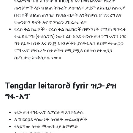
የአልማዝ ፑሽ አፕዎች ለ triceps እና በውስጠኛው የደረት
ጡንቻዎች ላይ የበለጠ ትኩረት ይሰጣሉ፣ ይህም ለእነዚህ የጡንቻ
ቡድኖች የበለጠ ጠንካራ የአካል ብቃት እንቅስቃሴ በማድረግ እና
የጡንቻን ጽናት እና ጥንካሬን ያበረታታል።
የራስ ቅል ክራሾች፡- የራስ ቅል ክሬሸሮች በዋነኝነት የሚያነጣጥሩት
ትራይሴፕስ (ትሪሴፕስ) ነው፣ ልክ እንደ ቅርብ-ያዝ ፑሽ-አፕ፣ ነገር
ግን የፊት ክንድ እና የእጅ አንጓዎችን ያሳትፋሉ፣ ይህም የተጠጋጋ
ፑሽ-አፕ የትኩረት ቦታዎችን የሚያሟላ በደንብ የተጠጋጋ
ስፖርታዊ እንቅስቃሴ ነው።
Tengdar leitarorð fyrir
ዝጋ-ያዝ
ግፋ-አፕ
ዝጋ-ያዝ የግፋ-አፕ ስፖርታዊ እንቅስቃሴ
ለ triceps የሰውነት ክብደት መልመጃዎች
የላይኛው ክንድ ማጠናከሪያ ልምምድ