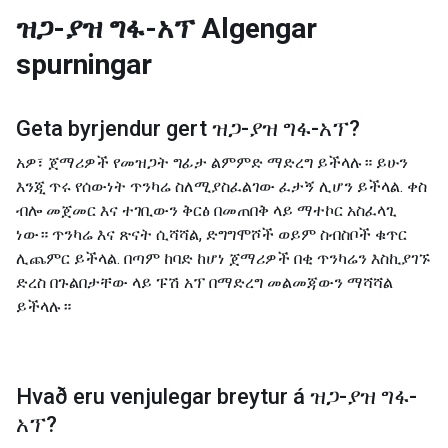
ዝጋ-ያዝ ግፋ-አፕ
Algengar
spurningar
Geta byrjendur gert
ዝጋ-ያዝ ግፋ-አፕ
?
አዎ፣ ጀማሪዎች የመዝጋት ግፊታ ልምምድ ማድረግ ይችላሉ። ይሁን
እንጂ ጥሩ የሰውነት ጥንካሬ ስለሚያስፈልገው ፈታኝ ሊሆን ይችላል. ቀስ
ብሎ መጀመር እና ተገቢውን ቅርፅ በመጠበቅ ላይ ማተኮር አስፈላጊ
ነው። ጥንካሬ እና ጽናት ሲሻሻል, ድግግሞሾች ወይም ስብስቦች ቁጥር
ሊጨምር ይችላል. በጣም ከባድ ከሆነ ጀማሪዎች በቂ ጥንካሬን እስኪያገኙ
ድረስ በጉልበታቸው ላይ ፑሽ አፕ በማድረግ መልመጃውን ማሻሻል
ይችላሉ።
Hvað eru venjulegar breytur á
ዝጋ-ያዝ ግፋ-
አፕ
?