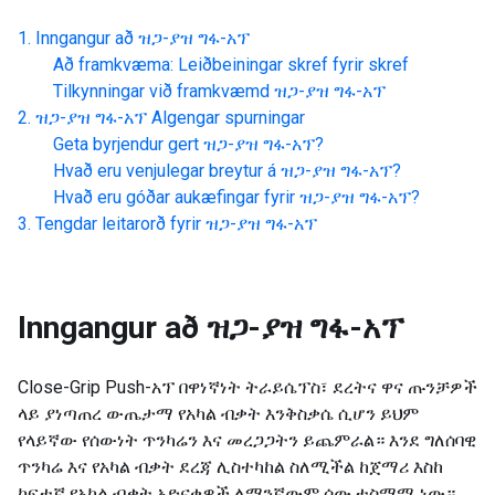
Inngangur að
ዝጋ-ያዝ ግፋ-አፕ
Að framkvæma: Leiðbeiningar skref fyrir skref
Tilkynningar við framkvæmd
ዝጋ-ያዝ ግፋ-አፕ
ዝጋ-ያዝ ግፋ-አፕ
Algengar spurningar
Geta byrjendur gert
ዝጋ-ያዝ ግፋ-አፕ
?
Hvað eru venjulegar breytur á
ዝጋ-ያዝ ግፋ-አፕ
?
Hvað eru góðar aukæfingar fyrir
ዝጋ-ያዝ ግፋ-አፕ
?
Tengdar leitarorð fyrir
ዝጋ-ያዝ ግፋ-አፕ
Inngangur að
ዝጋ-ያዝ ግፋ-አፕ
Close-Grip Push-አፕ በዋነኛነት ትራይሴፕስ፣ ደረትና ዋና ጡንቻዎች
ላይ ያነጣጠረ ውጤታማ የአካል ብቃት እንቅስቃሴ ሲሆን ይህም
የላይኛው የሰውነት ጥንካሬን እና መረጋጋትን ይጨምራል። እንደ ግለሰባዊ
ጥንካሬ እና የአካል ብቃት ደረጃ ሊስተካከል ስለሚችል ከጀማሪ እስከ
ከፍተኛ የአካል ብቃት አድናቂዎች ለማንኛውም ሰው ተስማሚ ነው።