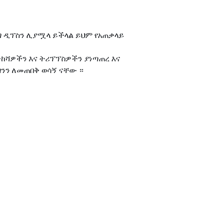
ንግ ዲፕስን ሊያሟላ ይችላል ይህም የአጠቃላይ
ከሻዎችን እና ትሪፕፕስዎችን ያነጣጠረ እና
ዛንን ለመጠበቅ ወሳኝ ናቸው ።