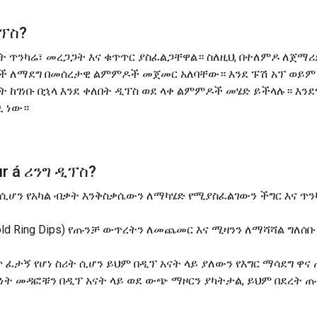
ዲፕስ
?
ነት ጥንካሬ፣ መረጋጋት እና ቁጥጥር ያስፈልጋቸዋል። ስለዚህ, በተለምዶ ለጀማ
ምዶች ለማደግ በመሰረታዊ ልምምዶች መጀመር አለባቸው። እንደ ፑሽ አፕ ወይም
ት ከገነቡ በኋላ እንደ ቀለበት ዲፕስ ወደ ላቀ ልምምዶች መሄድ ይችላሉ። እ
ጊ ነው።
r á
ሪንግ ዲፕስ
?
 ሲሆን የአካል ብቃት እንቅስቃሴውን ለማካሄድ የሚያስፈልገውን ችግር እና ጥ
 Hold Ring Dips) የጡንቻ ውጥረትን ለመጨመር እና ሚዛንን ለማሻሻል ግለሰ
 ይበልጥ ፈታኝ የሆነ ስሪት ሲሆን ይህም በዲፕ አናት ላይ ያለውን የእግር ማሳደግ
ነት መዳፎቹን በዲፕ አናት ላይ ወደ ውጭ ማዞርን ያካትታል, ይህም በደረት ጡ