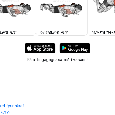
ቢጦሽ ዲፕ
የተገላቢጦሽ ዲፕ
ዝጋ-ያዝ ግፋ-
Fá æfingagagnasafnið í vasann!
ef fyrir skref
 ዲፕስ