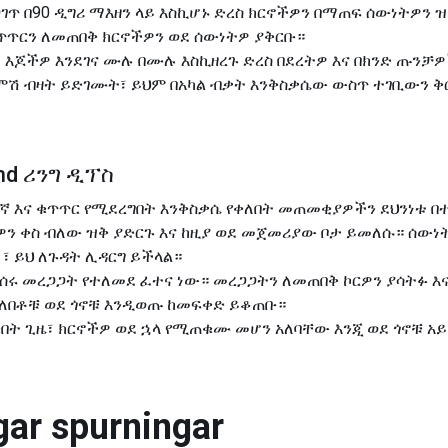
ገጥ በ90 ዲግሪ ማእዘን ላይ እስኪሆኑ ድረስ ክርኖችዎን በማጠፍ ሰውነትዎን 
ቁጥጥርን ለመጠበቅ ክርኖችዎን ወደ ሰውነትዎ ያቅርቡ።
፣ እጆችዎ እንደገና ሙሉ በሙሉ እስኪዘረጉ ድረስ በደረትዎ እና በክንድ ጡንቻ
ሞሽ ብዛት ይድገሙት፣ ይህም በአካል ብቃት እንቅስቃሴው ውስጥ ተገቢውን ቅ
æmd ሪንግ ዲፕስ
ኛ እና ቁጥጥር የሚደረግበት እንቅስቃሴ የቀለበት መጠመቂያዎችን ደህንነቱ በ
ትዎን ቀስ ብለው ዝቅ ያድርጉ እና ከዚያ ወደ መጀመሪያው ቦታ ይመለሱ። ሰው
 ይህ ለጉዳት ሊዳርግ ይችላል።
ሰሩ መረጋጋት የተለመደ ፈተና ነው። መረጋጋትን ለመጠበቅ ኮርዎን ያሳትፉ እና
ለበቶቹ ወደ ጎኖቹ እንዲወጡ ከመፍቀድ ይቆጠቡ።
በት ጊዜ፣ ክርኖችዎ ወደ ኋላ የሚጠቁሙ መሆን አለባቸው እንጂ ወደ ጎኖቹ አ
gar spurningar