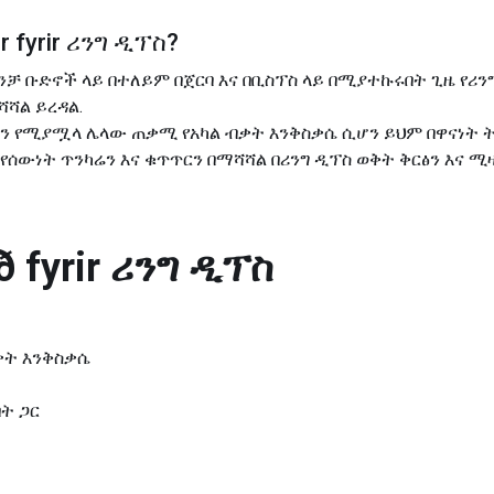
 fyrir
ሪንግ ዲፕስ
?
ንቻ ቡድኖች ላይ በተለይም በጀርባ እና በቢስፕስ ላይ በሚያተኩሩበት ጊዜ የሪ
ሻሻል ይረዳል.
ስን የሚያሟላ ሌላው ጠቃሚ የአካል ብቃት እንቅስቃሴ ሲሆን ይህም በዋናነት ት
ሰውነት ጥንካሬን እና ቁጥጥርን በማሻሻል በሪንግ ዲፕስ ወቅት ቅርፅን እና ሚ
 fyrir
ሪንግ ዲፕስ
ብቃት እንቅስቃሴ
ት ጋር