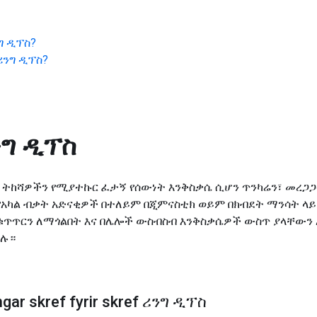
ግ ዲፕስ
?
ሪንግ ዲፕስ
?
ንግ ዲፕስ
 እና ትከሻዎችን የሚያተኩር ፈታኝ የሰውነት እንቅስቃሴ ሲሆን ጥንካሬን፣ መረ
 የአካል ብቃት አድናቂዎች በተለይም በጂምናስቲክ ወይም በክብደት ማንሳት ላ
ቁጥጥርን ለማጎልበት እና በሌሎች ውስብስብ እንቅስቃሴዎች ውስጥ ያላቸውን አ
ጋሉ።
gar skref fyrir skref ሪንግ ዲፕስ