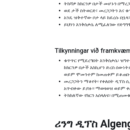
ትከሻዎ ከክርንዎ በታች መሆኑን በማረጋ
ወደ ታች ስትወርድ፣ መረጋጋትን እና 
አንዴ ዝቅተኛው ቦታ ላይ ከደረሱ በኋላ
ይህንን እንቅስቃሴ ለሚፈለገው የድግግ
Tilkynningar við framkv
ቁጥጥር የሚደረግበት እንቅስቃሴ፡ ዝግተ
ከክርንዎ በታች እስኪሆን ድረስ ሰውነ
ወይም ሞመንተም ከመጠቀም ይቆጠቡ ፣
መረጋጋትን ማቆየት፡ የቀለበት ዲፕስ ሲ
አጥብቀው ይያዙ። ማወዛወዝ ወይም ቀ
ትክክለኛው የክርን አሰላለፍ፡ በሚጠመቁ
ሪንግ ዲፕስ
Algen