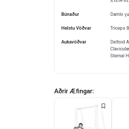
እንደመንሴ
Búnaður
Damlo ɣuẓ
Helstu Vöðvar
Triceps B
Aukavöðvar
Deltoid A
Clavicula
Sternal 
Aðrir Æfingar
: