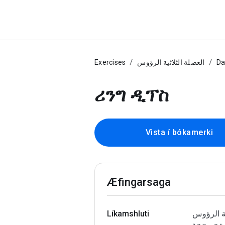
Exercises
العضلة الثلاثية الرؤوس
Da
ሪንግ ዲፕስ
Vista í bókamerki
Æfingarsaga
Líkamshluti
الثلاثية الرؤوس