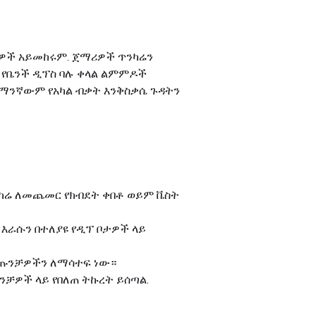
ሪዎች አይመከሩም. ጀማሪዎች ጥንካሬን
 የቤንች ዲፕስ ባሉ ቀላል ልምምዶች
ንደማንኛውም የአካል ብቃት እንቅስቃሴ ጉዳትን
ንካሬ ለመጨመር የክብደት ቀበቶ ወይም ቬስት
ቡ እራሱን በተለያዩ የዲፕ ቦታዎች ላይ
 ዋና ጡንቻዎችን ለማሳተፍ ነው።
ንቻዎች ላይ የበለጠ ትኩረት ይሰጣል.