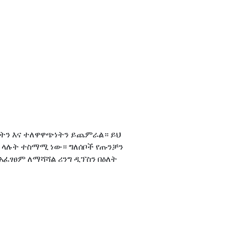
ጋጋትን እና ተለዋዋጭነትን ይጨምራል። ይህ
ይ ላሉት ተስማሚ ነው። ግለሰቦች የጡንቻን
ፈፃፀም ለማሻሻል ሪንግ ዲፕስን በዕለት