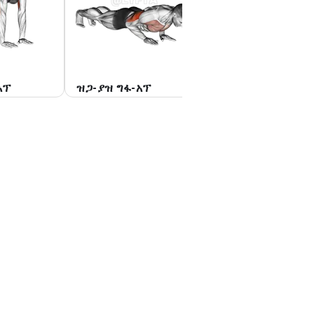
አፕ
ዝጋ-ያዝ ግፋ-አፕ
በግንባሮች ላይ ግፋ