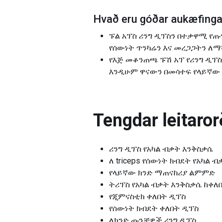
Hvað eru góðar aukæfingar
ፑል አፕስ ሪንግ ዲፕስን በተቃዋሚ የጡ
የሰውነት ጥንካሬን እና መረጋጋትን ለማ
የእጅ መቆንጠጫ ፑሽ አፕ የሪንግ ዲፕ
እንዲሁም ዋናውን በመሳተፍ የላይኛው የ
Tengdar leitarorð
ሪንግ ዲፕስ የአካል ብቃት እንቅስቃሴ
ለ triceps የሰውነት ክብደት የአካል 
የላይኛው ክንድ ማጠናከሪያ ልምምድ
ትሪፕስ የአካል ብቃት እንቅስቃሴ ከቀለበ
የጂምናስቲክ ቀለበት ዲፕስ
የሰውነት ክብደት ቀለበት ዲፕስ
ለክንድ ጡንቻዎች ሪንግ ዲፕስ