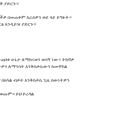
ዝቅ ያድርጉ።
ዎችዎ በመጠቀም እራስዎን ወደ ላይ ይግፉት።
ርፅ እንዲይዝ ያድርጉ።
ተጠበቀ ሁኔታ ለማከናወን ወሳኝ ነው። ትከሻዎ
ነትዎን ለማንሳት እንቅስቃሴውን ከመቸኮል
 በአካል ብቃት እንቅስቃሴ ጊዜ ሰውነትዎን
ይወጡም። ይህ ይረዳል