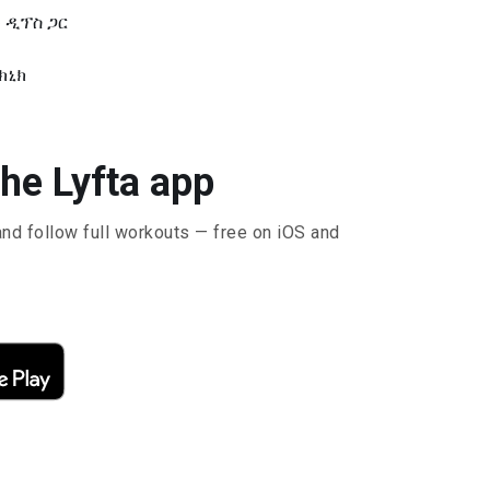
 ዲፕስ ጋር
ክኒክ
he Lyfta app
and follow full workouts — free on iOS and