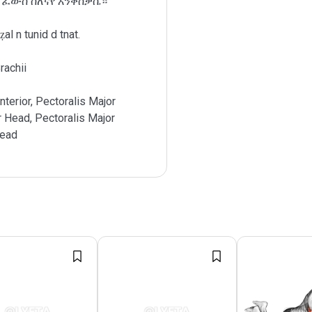
 ፈውስ ስለናየ እንቅስቃሴ።
al n tunid d tnat.
rachii
nterior, Pectoralis Major
r Head, Pectoralis Major
Head