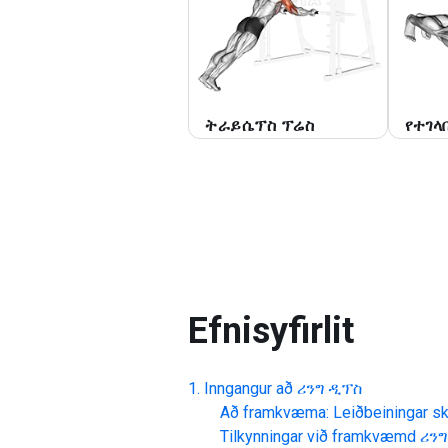
ትራይሴፕስ ፕሬስ
የተገላ
Efnisyfirlit
Inngangur að
ሪንግ ዲፕስ
Að framkvæma: Leiðbeiningar skr
Tilkynningar við framkvæmd
ሪንግ