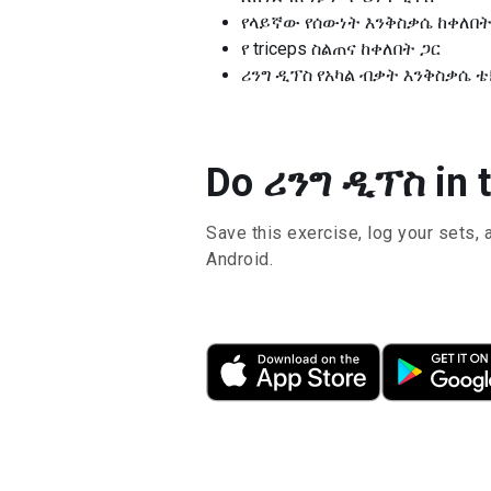
የላይኛው የሰውነት እንቅስቃሴ ከቀለበት
የ triceps ስልጠና ከቀለበት ጋር
ሪንግ ዲፕስ የአካል ብቃት እንቅስቃሴ ቴ
Do ሪንግ ዲፕስ in t
Save this exercise, log your sets, 
Android.