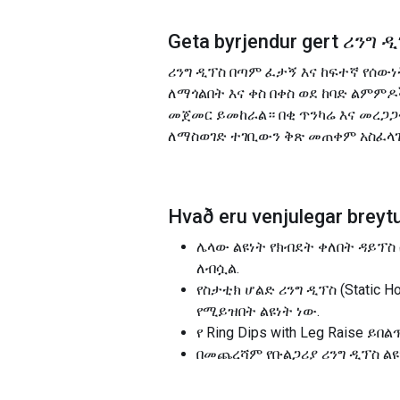
Geta byrjendur gert
ሪንግ 
ሪንግ ዲፕስ በጣም ፈታኝ እና ከፍተኛ የሰው
ለማጎልበት እና ቀስ በቀስ ወደ ከባድ ልም
መጀመር ይመከራል። በቂ ጥንካሬ እና መረጋጋ
ለማስወገድ ተገቢውን ቅጽ መጠቀም አስፈላ
Hvað eru venjulegar breytu
ሌላው ልዩነት የክብደት ቀለበት ዳይፕስ
ለብሷል.
የስታቲክ ሆልድ ሪንግ ዲፕስ (Static
የሚይዝበት ልዩነት ነው.
የ Ring Dips with Leg Raise
በመጨረሻም የቡልጋሪያ ሪንግ ዲፕስ ልዩ