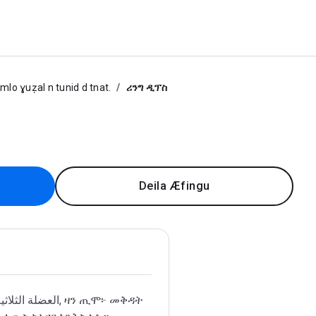
mlo ɣuẓal n tunid d tnat.
ሪንግ ዲፕስ
Deila Æfingu
العضلة , ዛን ጢሞ፦ መቅዳት