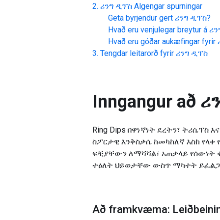
ሪንግ ዲፕስ
Algengar spurningar
Geta byrjendur gert
ሪንግ ዲፕስ
?
Hvað eru venjulegar breytur á
ሪን
Hvað eru góðar aukæfingar fyrir
Tengdar leitarorð fyrir
ሪንግ ዲፕስ
Inngangur að
ሪ
Ring Dips በዋነኛነት ደረትን፣ ትሪሴፕስ
ስፖርታዊ እንቅስቃሴ ከመካከለኛ እስከ የላቀ
ፍቺያቸውን ለማሻሻል፣ አጠቃላይ የሰውነት 
ተዕለት ህይወታቸው ውስጥ ማካተት ይፈል
Að framkvæma: Leiðbeinin