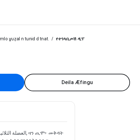
mlo ɣuẓal n tunid d tnat.
የተገላቢጦሽ ዲፕ
Deila Æfingu
العضلة , ዛን ጢሞ፦ መቅዳት