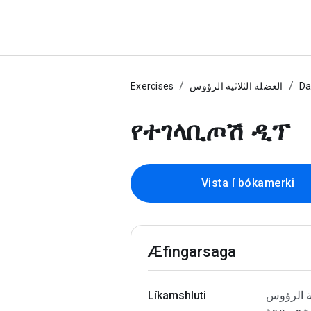
Exercises
العضلة الثلاثية الرؤوس
Da
የተገላቢጦሽ ዲፕ
Vista í bókamerki
Æfingarsaga
Líkamshluti
الثلاثية الرؤوس