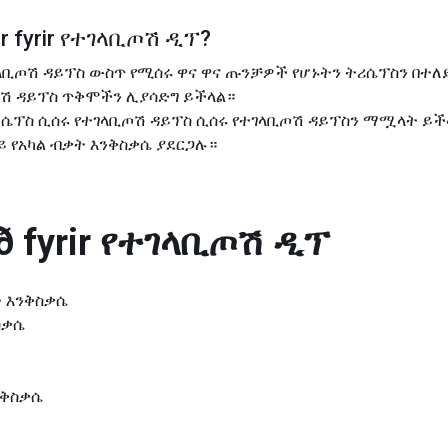
 fyrir
የተገላቢጦሽ ዲፕ
?
 በተገላቢጦሽ ዳይፕስ ውስጥ የሚሰሩ ዋና ዋና ጡንቻዎች የሆኑትን ትሪሴፕስን በተ
ሽ ዳይፕስ ጥቅሞችን ሊያሳድግ ይችላል።
ፕስ ሲሰሩ የተገላቢጦሽ ዳይፕስ ሲሰሩ የተገላቢጦሽ ዳይፕስን ማሟላት ይችላሉ
ይ የአካል ብቃት እንቅስቃሴ ያደርጋሉ።
 fyrir
የተገላቢጦሽ ዲፕ
ት እንቅስቃሴ
ስቃሴ
ንቅስቃሴ