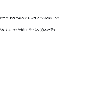
ለይም ይህንን የጡንቻ ቡድን ለማጠናከር እና
 ነገር ግን ትከሻዎችን እና ጀርባዎችን