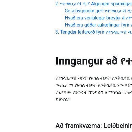
የተገላቢጦሽ ዲፕ
Algengar spurningar
Geta byrjendur gert
የተገላቢጦሽ ዲ
Hvað eru venjulegar breytur á
የተ
Hvað eru góðar aukæfingar fyrir
Tengdar leitarorð fyrir
የተገላቢጦሽ 
Inngangur að
የ
የተገላቢጦሽ ዳይፕ የአካል ብቃት እንቅስቃሴ 
ውጤታማ የአካል ብቃት እንቅስቃሴ ነው። በግ
የላይኛው የሰውነት ጥንካሬን ለማሻሻል፣ የጡ
ይሆናል።
Að framkvæma: Leiðbeinin