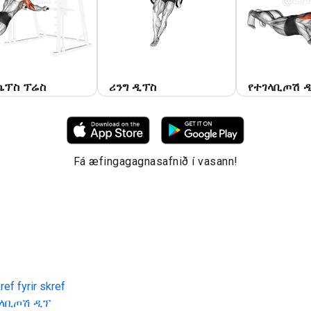
ሴፕስ ፕሬስ
ሪንግ ዲፕስ
የተገላቢጦሽ 
Fá æfingagagnasafnið í vasann!
ef fyrir skref
ገላቢጦሽ ዲፕ