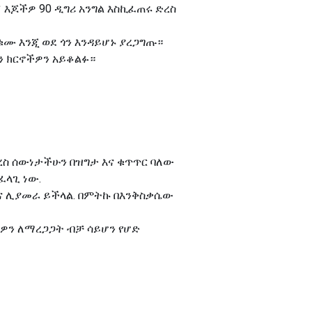
እጆችዎ 90 ዲግሪ አንግል እስኪፈጠሩ ድረስ
ቁሙ እንጂ ወደ ጎን እንዳይሆኑ ያረጋግጡ።
 ክርኖችዎን አይቆልፉ።
ረስ ሰውነታችሁን በዝግታ እና ቁጥጥር ባለው
ፈላጊ ነው.
ጫና ሊያመራ ይችላል. በምትኩ በእንቅስቃሴው
ትዎን ለማረጋጋት ብቻ ሳይሆን የሆድ