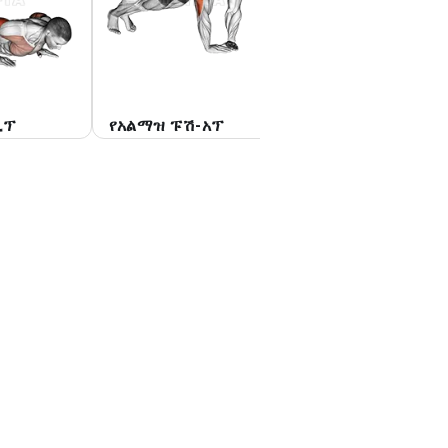
ዲፕ
የአልማዝ ፑሽ-አፕ
ዝጋ-ያዝ ግፋ-አፕ