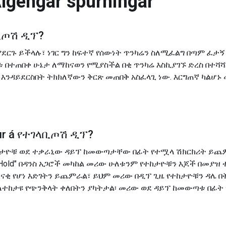
lgengar spurningar
ቢጦሽ ዲፕ
?
ርጉ ይችላሉ፣ ነገር ግን ከፍተኛ የሰውነት ጥንካሬን ስለሚፈልግ በጣም ፈታኝ
 በተጠበቀ ሁኔታ ለማከናወን የሚያስችል በቂ ጥንካሬ እስኪያገኙ ድረስ በተሻ
እንዳይደርስበት ትክክለኛውን ቅርጽ መጠበቅ አስፈላጊ ነው. እርግጠኛ ካልሆኑ
r á
የተገላቢጦሽ ዲፕ
?
ለተከታዮቹ ወደ ተቃራኒው ዳይፕ ከመውጣታቸው በፊት የተሟላ ሽክርክሪት ይጨ
Hand Hold" በዳንስ አጋሮች መካከል መሪው ሁለቱንም የተከታዮቹን እጆች በመያ
ft" አስደናቂ የሆነ እድገትን ይጨምራል፣ ይህም መሪው በዲፕ ጊዜ የተከታዮቹን ዳሌ በ
oop" ለተከታዩ የጭንቅላት ቀለበትን ያካትታል፡ መሪው ወደ ዳይፕ ከመውጣቱ በፊ