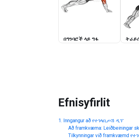
በግንባሮች ላይ ግፋ
ትራይ
Efnisyfirlit
Inngangur að
የተገላቢጦሽ ዲፕ
Að framkvæma: Leiðbeiningar skr
Tilkynningar við framkvæmd
የተ