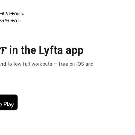
ታዊ እንቅስቃሴ
 እንቅስቃሴ።
in the Lyfta app
and follow full workouts — free on iOS and