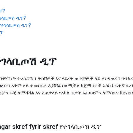
ፕ
?
ገላቢጦሽ ዲፕ
?
የተገላቢጦሽ ዲፕ
?
ዲፕ
ተገላቢጦሽ ዲፕ
በዋነኛነት ትሪሴፕስ ፣ ትከሻዎች እና የደረት ጡንቻዎች ላይ ያነጣጠረ ፣ ጥንካ
ለሰብ አቅም ላይ ተመስርቶ ሊሻሻል ስለሚችል ከጀማሪዎች እስከ ከፍተኛ ደረጃ
ንቻን ፍቺ ለማሻሻል እና አጠቃላይ የአካል ብቃት አፈጻጸምን ለማሳደግ Rever
gar skref fyrir skref የተገላቢጦሽ ዲፕ