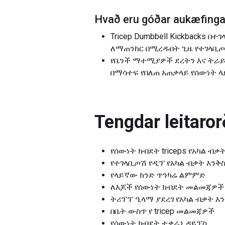
Hvað eru góðar aukæfingar
Tricep Dumbbell Kickbacks
ለማጠንከር በሚረዱበት ጊዜ የተገላቢጦ
የቤንች ማተሚያዎች ደረትን እና ትራይሴ
በማሳተፍ የበለጠ አጠቃላይ የሰውነት ላ
Tengdar leitarorð
የሰውነት ክብደት triceps የአካል ብቃ
የተገላቢጦሽ የዲፕ የአካል ብቃት እንቅ
የላይኛው ክንድ ጥንካሬ ልምምድ
ለእጆች የሰውነት ክብደት መልመጃዎች
ትሪፕፕ ዒላማ ያደረገ የአካል ብቃት እ
በቤት ውስጥ የ tricep መልመጃዎች
የሰውነት ክብደት ተቃራኒ ዳይፕስ