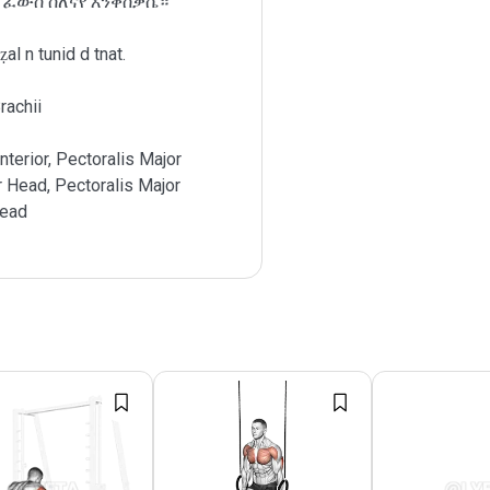
 ፈውስ ስለናየ እንቅስቃሴ።
al n tunid d tnat.
rachii
nterior, Pectoralis Major
r Head, Pectoralis Major
Head