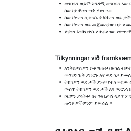
ወንበሩን ወይም አግዳሚ ወንበሩን አውር
ሰውነታችሁን ዝቅ ያድርጉ።
ሰውነትዎን ሲቀንሱ ትከሻዎን ወደ ታች 
ሰውነትዎን ወደ መጀመሪያው ቦታ ለመመ
ይህንን እንቅስቃሴ ለተፈለገው የድግግ
Tilkynningar við framk
እንቅስቃሴዎን ይቆጣጠሩ፡ በአካል ብቃት
መንገድ ዝቅ ያድርጉ እና ወደ ላይ ይመ
ትከሻዎን ወደ ታች ያኑሩ፡ የተለመደው
ውስጥ ትከሻዎን ወደ ታች እና ወደኋላ 
ኮርዎን ያሳትፉ፡ ከተገላቢጦሽ ዳይፕ ም
ጡንቻዎችዎንም ይሠራል ።