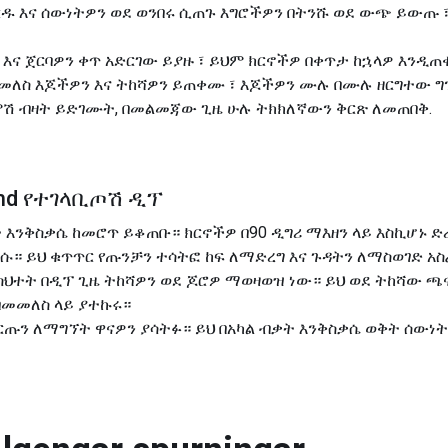
ዱ እና ሰውነትዎን ወደ ወንበሩ ሲጠጉ እግሮችዎን በትንሹ ወደ ውጭ ይውጡ ፣ 
እና ጀርባዎን ቀጥ አድርገው ይያዙ ፣ ይህም ክርኖችዎ በቀጥታ ከኋላዎ እንዲጠ
ለስ እጆችዎን እና ትከሻዎን ይጠቀሙ ፣ እጆችዎን ሙሉ በሙሉ ዘርግተው ግን
ሞሽ ብዛት ይድገሙት, በመልመጃው ጊዜ ሁሉ ትክክለኛውን ቅርጽ ለመጠበቅ.
væmd የተገላቢጦሽ ዲፕ
 እንቅስቃሴ ከመሮጥ ይቆጠቡ። ክርኖችዎ በ90 ዲግሪ ማእዘን ላይ እስኪሆኑ ድ
ለሱ። ይህ ቁጥጥር የጡንቻን ተሳትፎ ከፍ ለማድረግ እና ጉዳትን ለማስወገድ አስ
 ስህተት በዲፕ ጊዜ ትከሻዎን ወደ ጆሮዎ ማወዛወዝ ነው። ይህ ወደ ትከሻው 
በመመለስ ላይ ያተኩሩ።
ርጡን ለማግኘት ዋናዎን ያሳትፉ። ይህ በአካል ብቃት እንቅስቃሴ ወቅት ሰውነ