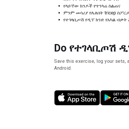
የላይኛው ክንዶች የጥንካሬ ስልጠና
ምንም መሳሪያ የሌለበት tricep ስፖር
የተገላቢጦሽ የዲፕ ክንድ የአካል ብቃት
Do የተገላቢጦሽ ዲፕ 
Save this exercise, log your sets, 
Android.