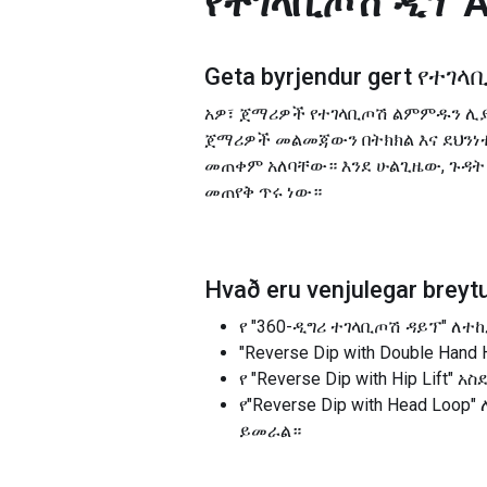
የተገላቢጦሽ ዲፕ
A
Geta byrjendur gert
የተገላ
አዎ፣ ጀማሪዎች የተገላቢጦሽ ልምምዱን ሊያደ
ጀማሪዎች መልመጃውን በትክክል እና ደህንነቱ
መጠቀም አለባቸው። እንደ ሁልጊዜው, ጉዳት 
መጠየቅ ጥሩ ነው።
Hvað eru venjulegar breytu
የ "360-ዲግሪ ተገላቢጦሽ ዳይፕ" 
"Reverse Dip with Double 
የ "Reverse Dip with Hip Li
የ"Reverse Dip with Head L
ይመራል።