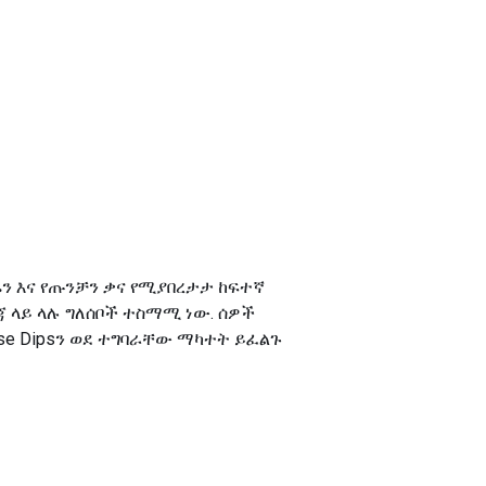
ሬን እና የጡንቻን ቃና የሚያበረታታ ከፍተኛ
 ላይ ላሉ ግለሰቦች ተስማሚ ነው. ሰዎች
se Dipsን ወደ ተግባራቸው ማካተት ይፈልጉ