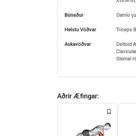
እንደመንሴ
Búnaður
Damlo ɣuẓ
Helstu Vöðvar
Triceps B
Aukavöðvar
Deltoid A
Clavicula
Sternal 
Aðrir Æfingar
: