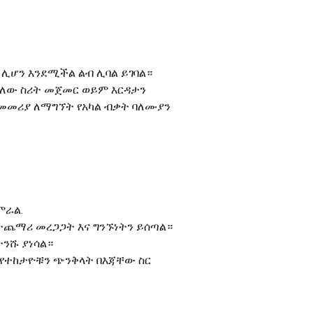
 ሊሆን እንደሚችል ልብ ሊባል ይገባል።
ሻለው ስሪት መጀመር ወይም እርዳታን
 መመሪያ ለማግኘት የአካል ብቃት ባለሙያን
ምራል.
ዝ ተጨማሪ መረጋጋት እና ግንኙነትን ይሰጣል።
ትንሹ ያነሳል።
ት የተከታዮቹን ጭንቅላት በእጃቸው ስር