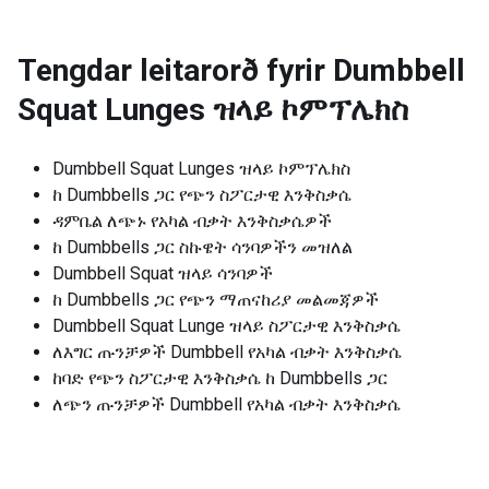
Tengdar leitarorð fyrir
Dumbbell
Squat Lunges ዝላይ ኮምፕሌክስ
Dumbbell Squat Lunges ዝላይ ኮምፕሌክስ
ከ Dumbbells ጋር የጭን ስፖርታዊ እንቅስቃሴ
ዳምቤል ለጭኑ የአካል ብቃት እንቅስቃሴዎች
ከ Dumbbells ጋር ስኩዌት ሳንባዎችን መዝለል
Dumbbell Squat ዝላይ ሳንባዎች
ከ Dumbbells ጋር የጭን ማጠናከሪያ መልመጃዎች
Dumbbell Squat Lunge ዝላይ ስፖርታዊ እንቅስቃሴ
ለእግር ጡንቻዎች Dumbbell የአካል ብቃት እንቅስቃሴ
ከባድ የጭን ስፖርታዊ እንቅስቃሴ ከ Dumbbells ጋር
ለጭን ጡንቻዎች Dumbbell የአካል ብቃት እንቅስቃሴ