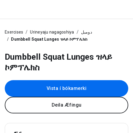
Exercises
Urineyaju nagagoshiya
دومبل
Dumbbell Squat Lunges ዝላይ ኮምፕሌክስ
Dumbbell Squat Lunges ዝላይ
ኮምፕሌክስ
Vista í bókamerki
Deila Æfingu