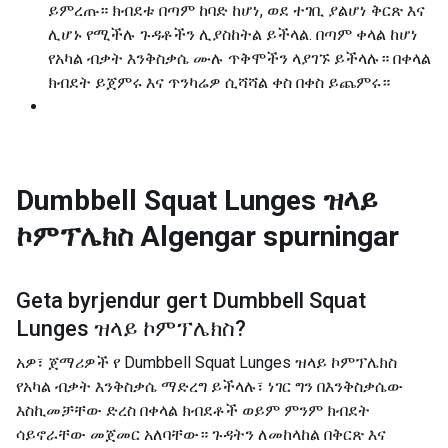
ይምረጡ። ክብደቱ በጣም ከባድ ከሆነ, ወደ ተገቢ ያልሆነ ቅርጽ እና
ሊሆኑ የሚችሉ ጉዳቶችን ሊያስከትል ይችላል. በጣም ቀላል ከሆነ
የአካል ብቃት እንቅስቃሴ ሙሉ ጥቅሞችን ላያገኙ ይችላሉ። በቀላል
ክብደት ይጀምሩ እና ጥንካሬዎ ሲሻሻል ቀስ በቀስ ይጨምሩ።
Dumbbell Squat Lunges ዝላይ
ኮምፕሌክስ
Algengar spurningar
Geta byrjendur gert
Dumbbell Squat
Lunges ዝላይ ኮምፕሌክስ
?
አዎ፣ ጀማሪዎች የ Dumbbell Squat Lunges ዝላይ ኮምፕሌክስ
የአካል ብቃት እንቅስቃሴ ማድረግ ይችላሉ፣ ነገር ግን በእንቅስቃሴው
እስኪመቻቸው ድረስ በቀላል ክብደቶች ወይም ምንም ክብደት
ሳይኖራቸው መጀመር አለባቸው። ጉዳትን ለመከላከል በቅርጽ እና