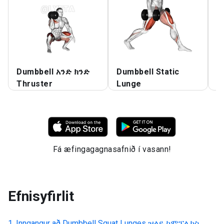
Dumbbell አንድ ክንድ
Dumbbell Static
D
Thruster
Lunge
እ
Fá æfingagagnasafnið í vasann!
Efnisyfirlit
Inngangur að
Dumbbell Squat Lunges ዝላይ ኮምፕሌክስ