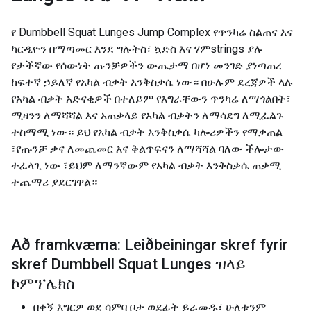
የ Dumbbell Squat Lunges Jump Complex የጥንካሬ ስልጠና እና
ካርዲዮን በማጣመር እንደ ግሉትስ፣ ኳድስ እና ሃምstrings ያሉ
የታችኛው የሰውነት ጡንቻዎችን ውጤታማ በሆነ መንገድ ያነጣጠረ
ከፍተኛ ኃይለኛ የአካል ብቃት እንቅስቃሴ ነው። በሁሉም ደረጃዎች ላሉ
የአካል ብቃት አድናቂዎች በተለይም የእግራቸውን ጥንካሬ ለማጎልበት፣
ሚዛንን ለማሻሻል እና አጠቃላይ የአካል ብቃትን ለማሳደግ ለሚፈልጉ
ተስማሚ ነው። ይህ የአካል ብቃት እንቅስቃሴ ካሎሪዎችን የማቃጠል
፣የጡንቻ ቃና ለመጨመር እና ቅልጥፍናን ለማሻሻል ባለው ችሎታው
ተፈላጊ ነው ፣ይህም ለማንኛውም የአካል ብቃት እንቅስቃሴ ጠቃሚ
ተጨማሪ ያደርገዋል።
Að framkvæma: Leiðbeiningar skref fyrir
skref Dumbbell Squat Lunges ዝላይ
ኮምፕሌክስ
በቀኝ እግርዎ ወደ ሳምባ ቦታ ወደፊት ይራመዱ፣ ሁለቱንም