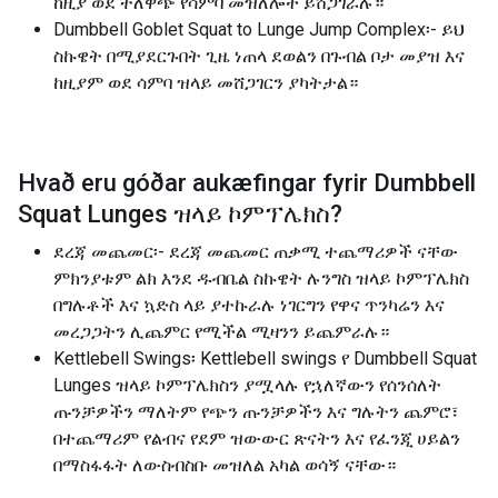
ከዚያ ወደ ተለዋጭ የሳምባ መዝለሎች ይሸጋገራሉ።
Dumbbell Goblet Squat to Lunge Jump Complex፡- ይህ
ስኩዌት በሚያደርጉበት ጊዜ ነጠላ ደወልን በጉብል ቦታ መያዝ እና
ከዚያም ወደ ሳምባ ዝላይ መሸጋገርን ያካትታል።
Hvað eru góðar aukæfingar fyrir
Dumbbell
Squat Lunges ዝላይ ኮምፕሌክስ
?
ደረጃ መጨመር፡- ደረጃ መጨመር ጠቃሚ ተጨማሪዎች ናቸው
ምክንያቱም ልክ እንደ ዱብቤል ስኩዌት ሉንግስ ዝላይ ኮምፕሌክስ
በግሉቶች እና ኳድስ ላይ ያተኩራሉ ነገርግን የዋና ጥንካሬን እና
መረጋጋትን ሊጨምር የሚችል ሚዛንን ይጨምራሉ።
Kettlebell Swings፡ Kettlebell swings የ Dumbbell Squat
Lunges ዝላይ ኮምፕሌክስን ያሟላሉ የኋለኛውን የሰንሰለት
ጡንቻዎችን ማለትም የጭን ጡንቻዎችን እና ግሉትን ጨምሮ፣
በተጨማሪም የልብና የደም ዝውውር ጽናትን እና የፈንጂ ሀይልን
በማስፋፋት ለውስብስቡ መዝለል አካል ወሳኝ ናቸው።