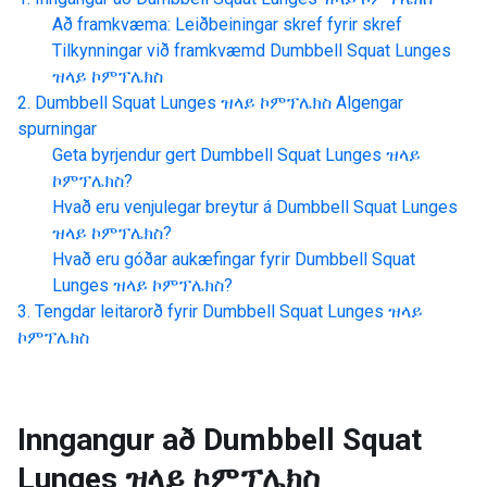
Að framkvæma: Leiðbeiningar skref fyrir skref
Tilkynningar við framkvæmd
Dumbbell Squat Lunges
ዝላይ ኮምፕሌክስ
Dumbbell Squat Lunges ዝላይ ኮምፕሌክስ
Algengar
spurningar
Geta byrjendur gert
Dumbbell Squat Lunges ዝላይ
ኮምፕሌክስ
?
Hvað eru venjulegar breytur á
Dumbbell Squat Lunges
ዝላይ ኮምፕሌክስ
?
Hvað eru góðar aukæfingar fyrir
Dumbbell Squat
Lunges ዝላይ ኮምፕሌክስ
?
Tengdar leitarorð fyrir
Dumbbell Squat Lunges ዝላይ
ኮምፕሌክስ
Inngangur að
Dumbbell Squat
Lunges ዝላይ ኮምፕሌክስ