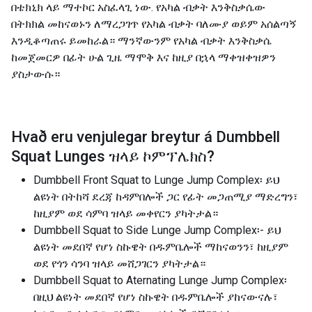
በቴክኒክ ላይ ማተኮር አስፈላጊ ነው. የአካል ብቃት እንቅስቃሴው
በትክክል መከናወኑን ለማረጋገጥ የአካል ብቃት ባለሙያ ወይም አሰልጣኝ
እንዲቆጣጠሩ ይመከራል። ማንኛውንም የአካል ብቃት እንቅስቃሴ
ከመጀመርዎ በፊት ሁል ጊዜ ማሞቅ እና ከዚያ በኋላ ማቀዝቀዝዎን
ያስታውሱ።
Hvað eru venjulegar breytur á
Dumbbell
Squat Lunges ዝላይ ኮምፕሌክስ
?
Dumbbell Front Squat to Lunge Jump Complex፡ ይህ
ልዩነት በትከሻ ደረጃ ከዳምበሎች ጋር የፊት መጋጠሚያ ማድረግን፣
ከዚያም ወደ ሳምባ ዝላይ መቀየርን ያካትታል።
Dumbbell Squat to Side Lunge Jump Complex፡- ይህ
ልዩነት መደበኛ የሆነ ስኩዌት በዱምቤሎች ማከናወንን፣ ከዚያም
ወደ የጎን ሳንባ ዝላይ መሸጋገርን ያካትታል።
Dumbbell Squat to Aternating Lunge Jump Complex፡
በዚህ ልዩነት መደበኛ የሆነ ስኩዌት በዱምቤሎች ያከናውናሉ፣