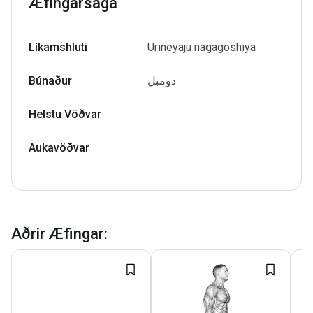
Æfingarsaga
Líkamshluti
Urineyaju nagagoshiya
Búnaður
دومبل
Helstu Vöðvar
Aukavöðvar
Aðrir Æfingar
: