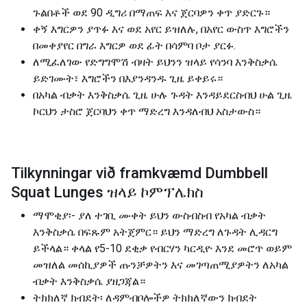
ጉልበቶች ወደ 90 ዲግሪ በማጠፍ እና ጀርባዎን ቀጥ ያድርጉ።
ቀኝ እግርዎን ያጥፉ እና ወደ አየር ይዝለሉ, በአየር ውስጥ እግሮችን
በመቀያየር በግራ እግርዎ ወደ ፊት በሳምባ ቦታ ያርፉ.
ለሚፈለገው የድግግሞሽ ብዛት ይህንን ዝላይ የሳንባ እንቅስቃሴ
ይድገሙት፣ እግሮችን በእያንዳንዱ ጊዜ ይቀይሩ።
በአካል ብቃት እንቅስቃሴ ጊዜ ሁሉ ጉዳት እንዳይደርስብህ ሁል ጊዜ
ኮርህን ታስሮ ጀርባህን ቀጥ ማድረግ እንዳለብህ አስታውስ።
Tilkynningar við framkvæmd Dumbbell
Squat Lunges ዝላይ ኮምፕሌክስ
ማሞቂያ፡- ያለ ተገቢ ሙቀት ይህን ውስብስብ የአካል ብቃት
እንቅስቃሴ በፍጹም አትጀምር። ይህን ማድረግ ለጉዳት ሊዳርግ
ይችላል። ቀላል የ5-10 ደቂቃ የብርሃን ካርዲዮ እንደ መሮጥ ወይም
መዝለል መሰኪያዎች ጡንቻዎትን እና መገጣጠሚያዎትን ለአካል
ብቃት እንቅስቃሴ ያዘጋጃል።
ትክክለኛ ክብደት፡ ለዳምብቦሎችዎ ትክክለኛውን ክብደት