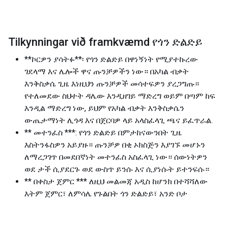
Tilkynningar við framkvæmd የጎን ድልድይ
**ኮርዎን ያሳትፉ**፡ የጎን ድልድይ በዋነኝነት የሚያተኩረው
ገደላማ እና ሌሎች ዋና ጡንቻዎችን ነው። በአካል ብቃት
እንቅስቃሴ ጊዜ እነዚህን ጡንቻዎች መሳተፍዎን ያረጋግጡ።
የተለመደው ስህተት ዳሌው እንዲዘገይ ማድረግ ወይም በጣም ከፍ
እንዲል ማድረግ ነው, ይህም የአካል ብቃት እንቅስቃሴን
ውጤታማነት ሊጎዳ እና በጀርባዎ ላይ አላስፈላጊ ጫና ይፈጥራል.
** መተንፈስ ***: የጎን ድልድይ በምታከናውንበት ጊዜ
እስትንፋስዎን አይያዙ። ጡንቻዎ በቂ ኦክስጅን እያገኙ መሆኑን
ለማረጋገጥ በመደበኛነት መተንፈስ አስፈላጊ ነው። ሰውነትዎን
ወደ ታች ሲያደርጉ ወደ ውስጥ ይንሱ እና ሲያነሱት ይተንፍሱ።
** በቀስታ ጀምር *** ለዚህ መልመጃ አዲስ ከሆንክ በተሻሻለው
እትም ጀምር፣ ለምሳሌ የጉልበት ጎን ድልድይ፣ አንድ ቦታ