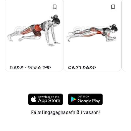
ድልድይ - የተራራ ገዳይ
ሮሊንግ ድልድይ
የ
Fá æfingagagnasafnið í vasann!