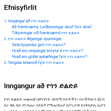
Efnisyfirlit
Inngangur að
የጎን ድልድይ
Að framkvæma: Leiðbeiningar skref fyrir skref
Tilkynningar við framkvæmd
የጎን ድልድይ
የጎን ድልድይ
Algengar spurningar
Geta byrjendur gert
የጎን ድልድይ
?
Hvað eru venjulegar breytur á
የጎን ድልድይ
?
Hvað eru góðar aukæfingar fyrir
የጎን ድልድይ
?
Tengdar leitarorð fyrir
የጎን ድልድይ
Inngangur að
የጎን ድልድይ
የጎን ድልድይ መልመጃ በዋነኛነት ገደላማ ቦታዎችን፣ የታችኛውን ጀርባ
እና ዳሌ ላይ ያነጣጠረ ኃይለኛ የማጠናከሪያ ስፖርታዊ እንቅስቃሴ ሲሆን