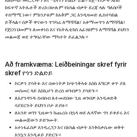
አጠቃላይ መረጋጋትን እና ሚዛንን ይጨምራል። ከጀማሪዎች እስከ
ከፍተኛ አትሌቶች ድረስ በሁሉም የአካል ብቃት ደረጃ ላሉ ግለሰቦች
ተስማሚ ነው፣ ምክንያቱም ከአቅም ጋር እንዲዛመድ ሊስተካከል
ይችላል። ሰዎች ዋናውን ጥንካሬ ለማሻሻል፣ አቀማመጥን ለማሻሻል፣
የጀርባ ህመምን ለመቀነስ እና የአትሌቲክስ አፈፃፀምን ለማሻሻል ይህንን
መልመጃ ወደ ተግባራቸው ማካተት ይፈልጋሉ።
Að framkvæma: Leiðbeiningar skref fyrir
skref የጎን ድልድይ
ኮርዎን ያሳትፉ እና ሰውነትዎ ከጭንቅላቱ እስከ እግርዎ ቀጥ ያለ
መስመር ላይ እስኪሆን ድረስ ወገብዎን ያሳድጉ።
ለእያንዳንዱ ስብስብ ለተመደበው ጊዜ ወገብዎ እንዲወድቅ
ሳያደርጉት ይህንን ቦታ ይያዙ።
ለአንድ ወገን ጊዜውን ከጨረሱ በኋላ ወደ ሌላኛው ጎን ይቀይሩ እና
መልመጃውን ይድገሙት.
አተነፋፈስዎ እንዲረጋጋ እና በአካል ብቃት እንቅስቃሴው ወቅት
እንኳን እንዲቆይ ያድርጉ።