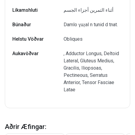
Líkamshluti
أثناء التمرين أجزاء الجسم
Búnaður
Damlo ɣuẓal n tunid d tnat.
Helstu Vöðvar
Obliques
Aukavöðvar
, Adductor Longus, Deltoid
Lateral, Gluteus Medius,
Gracilis, Iliopsoas,
Pectineous, Serratus
Anterior, Tensor Fasciae
Latae
Aðrir Æfingar
: