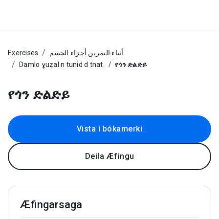
Exercises
أثناء التمرين أجزاء الجسم
Damlo ɣuẓal n tunid d tnat.
የጎን ድልድይ
የጎን ድልድይ
Vista í bókamerki
Deila Æfingu
Æfingarsaga