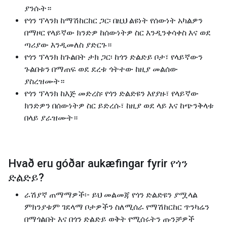
ያንሱት።
የጎን ፕላንክ ከማሽከርከር ጋር፡ በዚህ ልዩነት የሰውነት አካልዎን
በማዞር የላይኛው ክንድዎ ከሰውነትዎ ስር እንዲንቀሳቀስ እና ወደ
ጣሪያው እንዲመለስ ያድርጉ።
የጎን ፕላንክ ከጉልበት ታክ ጋር፡ ከጎን ድልድይ ቦታ፣ የላይኛውን
ጉልበቱን በማጠፍ ወደ ደረቱ ጎትተው ከዚያ መልሰው
ያስረዝሙት።
የጎን ፕላንክ ከእጅ መድረስ፡ የጎን ድልድዩን እየያዙ፣ የላይኛው
ክንድዎን በሰውነትዎ ስር ይድረሱ፣ ከዚያ ወደ ላይ እና ከጭንቅላቱ
በላይ ያራዝሙት።
Hvað eru góðar aukæfingar fyrir
የጎን
ድልድይ
?
ራሽያኛ ጠማማዎች፡- ይህ መልመጃ የጎን ድልድዩን ያሟላል
ምክንያቱም ገደላማ ቦታዎችን ስለሚሰራ የማሽከርከር ጥንካሬን
በማጎልበት እና በጎን ድልድይ ወቅት የሚሰሩትን ጡንቻዎች