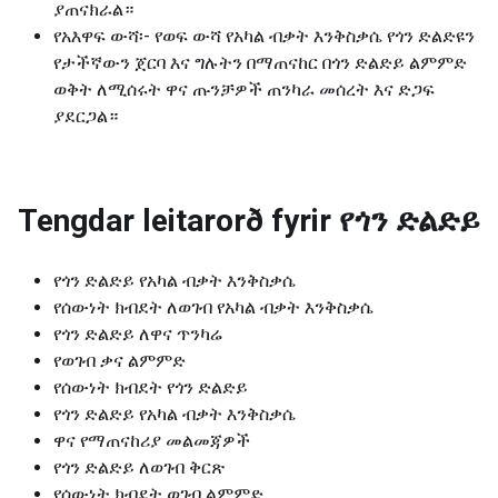
ያጠናክራል።
የአእዋፍ ውሻ፡- የወፍ ውሻ የአካል ብቃት እንቅስቃሴ የጎን ድልድዩን
የታችኛውን ጀርባ እና ግሉትን በማጠናከር በጎን ድልድይ ልምምድ
ወቅት ለሚሰሩት ዋና ጡንቻዎች ጠንካራ መሰረት እና ድጋፍ
ያደርጋል።
Tengdar leitarorð fyrir
የጎን ድልድይ
የጎን ድልድይ የአካል ብቃት እንቅስቃሴ
የሰውነት ክብደት ለወገብ የአካል ብቃት እንቅስቃሴ
የጎን ድልድይ ለዋና ጥንካሬ
የወገብ ቃና ልምምድ
የሰውነት ክብደት የጎን ድልድይ
የጎን ድልድይ የአካል ብቃት እንቅስቃሴ
ዋና የማጠናከሪያ መልመጃዎች
የጎን ድልድይ ለወገብ ቅርጽ
የሰውነት ክብደት ወገብ ልምምድ