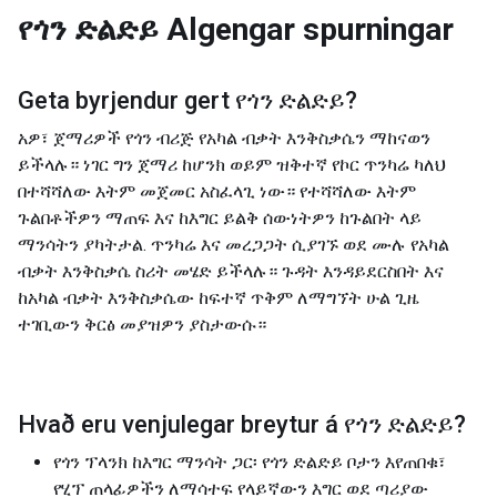
የጎን ድልድይ
Algengar spurningar
Geta byrjendur gert
የጎን ድልድይ
?
አዎ፣ ጀማሪዎች የጎን ብሪጅ የአካል ብቃት እንቅስቃሴን ማከናወን
ይችላሉ። ነገር ግን ጀማሪ ከሆንክ ወይም ዝቅተኛ የኮር ጥንካሬ ካለህ
በተሻሻለው እትም መጀመር አስፈላጊ ነው። የተሻሻለው እትም
ጉልበቶችዎን ማጠፍ እና ከእግር ይልቅ ሰውነትዎን ከጉልበት ላይ
ማንሳትን ያካትታል. ጥንካሬ እና መረጋጋት ሲያገኙ ወደ ሙሉ የአካል
ብቃት እንቅስቃሴ ስሪት መሄድ ይችላሉ። ጉዳት እንዳይደርስበት እና
ከአካል ብቃት እንቅስቃሴው ከፍተኛ ጥቅም ለማግኘት ሁል ጊዜ
ተገቢውን ቅርፅ መያዝዎን ያስታውሱ።
Hvað eru venjulegar breytur á
የጎን ድልድይ
?
የጎን ፕላንክ ከእግር ማንሳት ጋር፡ የጎን ድልድይ ቦታን እየጠበቁ፣
የሂፕ ጠላፊዎችን ለማሳተፍ የላይኛውን እግር ወደ ጣሪያው