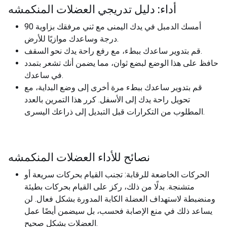
أداء: دليل تدريجي العضلات المنكمشه
أمسك الدمبل في يدك اليمنى مع ثني مرفقك بزاوية 90
درجة وساعدك موازيًا للأرض.
قم بتدوير ساعدك ببطء، مع رفع راحة يدك نحو السقف.
حافظ على هذا الوضع لبضع ثوان، مما يضمن أنك تشعر بتمدد
في ساعدك.
قم بتدوير ساعدك ببطء مرة أخرى إلى وضع البداية، مع
تحويل راحة يدك إلى الأسفل. كرر هذا التمرين بالعدد
المطلوب من التكرارات قبل التبديل إلى ذراعك اليسرى.
نصائح للأداء العضلات المنكمشه
الحركات الخاضعة للرقابة: تجنب القيام بحركات سريعة أو
متشنجة. بدلًا من ذلك، ركز على القيام بحركات بطيئة
ومنضبطة لاستهداف العضلة الكابة المدورة بشكل فعال. لن
يساعد ذلك في منع الإصابة فحسب، بل سيضمن أيضًا عمل
العضلات بشكل صحيح.