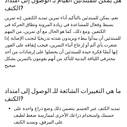
هل يمكن للمبتدئين القيام بـ
الوصول إلى امتداد
?
الكتف
نعم، يمكن للمبتدئين بالتأكيد أداء تمرين تمديد الكتفين. إنه تمرين
بسيط وفعال للمساعدة في زيادة المرونة ونطاق الحركة في
الكتفين. ومع ذلك، كما هو الحال مع أي تمرين، من المهم
للمبتدئين أن يبدأوا ببطء ويزيدون شدته تدريجيًا لتجنب الإصابة. إذا
شعرت بأي ألم أو إزعاج أثناء التمرين، فيجب إيقافه على الفور.
إنها أيضًا فكرة جيدة للمبتدئين أن يحصلوا على إرشادات من أحد
محترفي اللياقة البدنية للتأكد من أنهم يقومون بالتمرين بشكل
صحيح.
ما هي التغييرات الشائعة للـ
الوصول إلى امتداد
?
الكتف
تمديد الكتف عبر الجسم: يتضمن ذلك وضع ذراع واحدة على
جسمك واستخدام ذراعك الأخرى لممارسة ضغط لطيف
على المرفق، وتمديد الكتف.