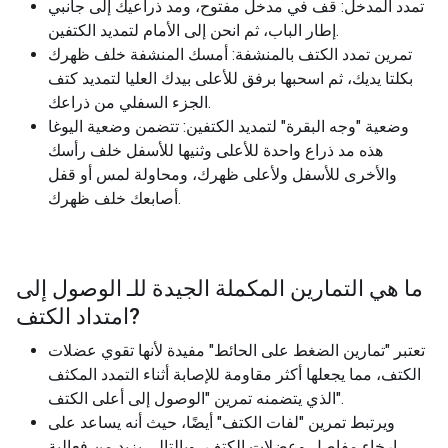
تمدد المدخل: قف في مدخل مفتوح، ومد ذراعيك إلى جانبي
إطار الباب، ثم انحن إلى الأمام لتمديد الكتفين.
تمرين تمدد الكتف بالمنشفة: أمسك المنشفة خلف ظهرك
بكلتا يديك، ثم اسحبها برفق للأعلى بيدك العليا لتمديد كتف
الجزء السفلي من ذراعك.
وضعية "وجه البقرة" لتمديد الكتفين: تتضمن وضعية اليوغا
هذه مد ذراع واحدة للأعلى وثنيها للأسفل خلف رأسك
والأخرى للأسفل ولأعلى ظهرك، ومحاولة لمس أو قفل
أصابعك خلف ظهرك.
ما هي التمارين المكملة الجيدة للـ
الوصول إلى
?
امتداد الكتف
تعتبر "تمارين الضغط على الحائط" مفيدة لأنها تقوي عضلات
الكتف، مما يجعلها أكثر مقاومة للإصابة أثناء التمدد المكثف
الذي يتضمنه تمرين "الوصول إلى أعلى الكتف".
ويرتبط تمرين "لفات الكتف" أيضًا، حيث أنه يساعد على
إرخاء مفاصل وعضلات الكتف، وبالتالي يزيد من فعالية