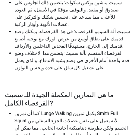
سميث ماشين بوكس ​​​​سكوات: يتضمن ذلك الجلوس على
صندوق أو مقعد، والتوقف مؤقتًا في الأسفل، ثم العودة
للأعلى، مما يساعد على تحسين شكلك والتركيز على
عضلات الألوية وأوتار الركبة.
سميث آلة السومو القرفصاء: في هذا القرفصاء، يمكنك وضع
قدميك على نطاق أوسع من عرض الورك مع توجيه أصابع
قدميك إلى الخارج، مستهدفًا الفخذين الداخليين والأرداف.
القرفصاء المقسم بآلة سميث: يتضمن هذا الاختلاف وضع
قدم واحدة أمام الأخرى في وضع يشبه الاندفاع، والذي يعمل
على تشغيل كل ساق على حدة ويحسن التوازن.
ما هي التمارين المكملة الجيدة للـ
سميث
?
القرفصاء الكامل
كما أن تمرين Lunge Walking يكمل تمرين Smith Full
Squat لأنه يعمل على نفس عضلات الجزء السفلي من
الجسم ولكن بطريقة ديناميكية أحادية الجانب، مما يمكن أن