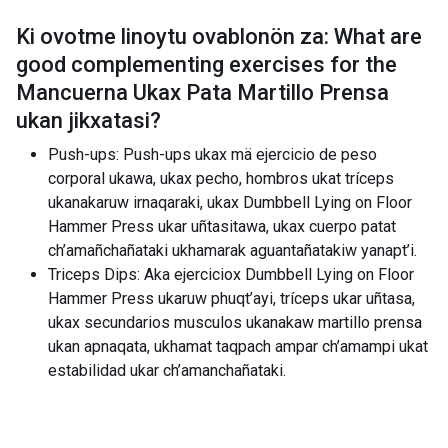
Ki ovotme linoytu ovablonön za: What are
good complementing exercises for the
Mancuerna Ukax Pata Martillo Prensa
ukan jikxatasi
?
Push-ups: Push-ups ukax mä ejercicio de peso
corporal ukawa, ukax pecho, hombros ukat tríceps
ukanakaruw irnaqaraki, ukax Dumbbell Lying on Floor
Hammer Press ukar uñtasitawa, ukax cuerpo patat
ch’amañchañataki ukhamarak aguantañatakiw yanapt’i.
Triceps Dips: Aka ejerciciox Dumbbell Lying on Floor
Hammer Press ukaruw phuqt’ayi, tríceps ukar uñtasa,
ukax secundarios musculos ukanakaw martillo prensa
ukan apnaqata, ukhamat taqpach ampar ch’amampi ukat
estabilidad ukar ch’amanchañataki.