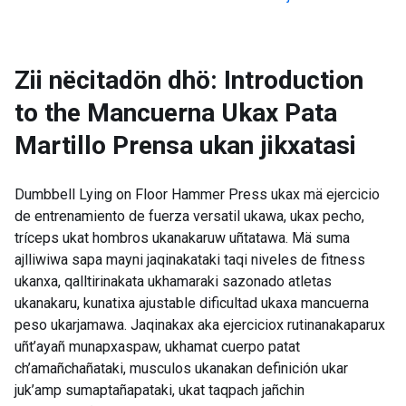
Zii nëcitadön dhö: Introduction
to the
Mancuerna Ukax Pata
Martillo Prensa ukan jikxatasi
Dumbbell Lying on Floor Hammer Press ukax mä ejercicio
de entrenamiento de fuerza versatil ukawa, ukax pecho,
tríceps ukat hombros ukanakaruw uñtatawa. Mä suma
ajlliwiwa sapa mayni jaqinakataki taqi niveles de fitness
ukanxa, qalltirinakata ukhamaraki sazonado atletas
ukanakaru, kunatixa ajustable dificultad ukaxa mancuerna
peso ukarjamawa. Jaqinakax aka ejerciciox rutinanakaparux
uñt’ayañ munapxaspaw, ukhamat cuerpo patat
ch’amañchañataki, musculos ukanakan definición ukar
juk’amp sumaptañapataki, ukat taqpach jañchin