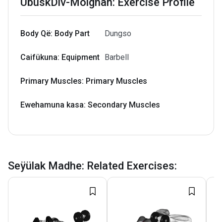
UbüskDiv-Molghan: Exercise Profile
Body Që: Body Part
Dungso
Caifükuna: Equipment
Barbell
Primary Muscles: Primary Muscles
Ewehamuna kasa: Secondary Muscles
Seÿülak Madhe: Related Exercises
: