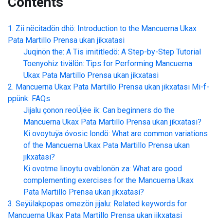
Contents
Zii nëcitadön dhö: Introduction to the
Mancuerna Ukax
Pata Martillo Prensa ukan jikxatasi
Juqinön the: A Tis imititledö: A Step-by-Step Tutorial
Toenyohiz tivälön: Tips for Performing
Mancuerna
Ukax Pata Martillo Prensa ukan jikxatasi
Mancuerna Ukax Pata Martillo Prensa ukan jikxatasi
Mi-f-
ppünk: FAQs
Jijalu çonon reoÜjëe ik: Can beginners do the
Mancuerna Ukax Pata Martillo Prensa ukan jikxatasi
?
Ki ovoytuÿa óvosic londö: What are common variations
of the
Mancuerna Ukax Pata Martillo Prensa ukan
jikxatasi
?
Ki ovotme linoytu ovablonön za: What are good
complementing exercises for the
Mancuerna Ukax
Pata Martillo Prensa ukan jikxatasi
?
Seÿülakpopas omezön jijalu: Related keywords for
Mancuerna Ukax Pata Martillo Prensa ukan jikxatasi