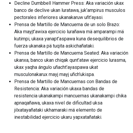
Decline Dumbbell Hammer Press: Aka variación ukax
banco de declive ukan luratawa, juk’ampirus musculos
pectorales inferiores ukanakaruw uñt’ayasi.
Prensa de Martillo de Mancuerna de un solo Brazo:
Aka mayjt’awixa ejercicio lurañawa mä amparampi mä
kutimpi, ukaxa yanapt’aspawa kuna desequilibrios de
fuerza ukanaka pä tuqita askichañataki.
Prensa de Martillo de Mancuerna Seated: Aka variación
ukanxa, banco ukan chiqak qunt’ataw ejercicio lurasma,
ukax yaqha ángulo uñacht’ayaspawa ukat
musculonakarux mayj mayj uñch’ukispa.
Prensa de Martillo de Mancuernas con Bandas de
Resistencia: Aka variación ukaxa bandas de
resistencia ukanakampi mancuernas ukanakampi chika
apnaqañawa, ukaxa nivel de dificultad uksa
jilxatayañataki ukhamaraki mä elemento de
inestabilidad ejercicio ukaru yapxatañataki.