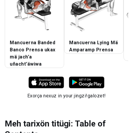
Mancuerna Banded
Mancuerna Lying Mä
M
Banco Prensa ukax
Amparamp Prensa
u
mä jach’a
p
uñacht’äwiwa
Exorça nexuz in your jingzi!galozet!
Meh tarixön titügi: Table of