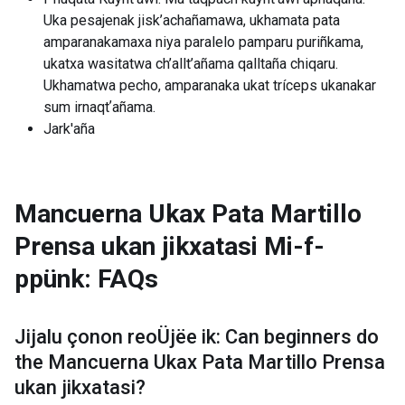
Uka pesajenak jisk’achañamawa, ukhamata pata
amparanakamaxa niya paralelo pamparu puriñkama,
ukatxa wasitatwa ch’allt’añama qalltaña chiqaru.
Ukhamatwa pecho, amparanaka ukat tríceps ukanakar
sum irnaqtʼañama.
Jark'aña
Mancuerna Ukax Pata Martillo
Prensa ukan jikxatasi
Mi-f-
ppünk: FAQs
Jijalu çonon reoÜjëe ik: Can beginners do
the
Mancuerna Ukax Pata Martillo Prensa
ukan jikxatasi
?