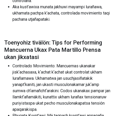
controlaña.
Aka kust’awixa munata jakhuwi mayampi lurañawa,
ukhamata pachpa k’achata, controlada movimiento taqi
pachana utjañapataki.
Toenyohiz tivälön: Tips for Performing
Mancuerna Ukax Pata Martillo Prensa
ukan jikxatasi
Controlado Movimiento: Mancuernas ukanakar
jiskʼachasaxa, kʼachat kʼachat ukat controlat ukham
lurañamawa. Ukhamatwa jan usuchjasiñatakik
yanaptʼkaniti, jan ukasti musculonakamar jukʼamp
sumwa chʼamañchtʼarakini. Codos ukanakax pampar jan
llamktʼañamäkiti, kunattix ukham lurañax tensionaruw
puriyistaspa ukat pecho musculonakapatsa tensión
apaqarakispa.
Phuqata Kuynt’awi: Mä taqpach kuynt’awi apnaqaña.