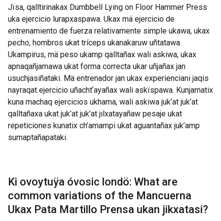
Jïsa, qalltirinakax Dumbbell Lying on Floor Hammer Press
uka ejercicio lurapxaspawa. Ukax mä ejercicio de
entrenamiento de fuerza relativamente simple ukawa, ukax
pecho, hombros ukat tríceps ukanakaruw uñtatawa.
Ukampirus, mä peso ukamp qalltañax wali askiwa, ukax
apnaqañjamawa ukat forma correcta ukar uñjañax jan
usuchjasiñataki. Mä entrenador jan ukax experienciani jaqis
nayraqat ejercicio uñachtʼayañax wali askïspawa. Kunjamatix
kuna machaq ejercicios ukhama, wali askiwa juk’at juk’at
qalltañaxa ukat juk’at juk’at jilxatayañaw pesaje ukat
repeticiones kunatix ch’amampi ukat aguantañax juk’amp
sumaptañapataki.
Ki ovoytuÿa óvosic londö: What are
common variations of the
Mancuerna
Ukax Pata Martillo Prensa ukan jikxatasi
?