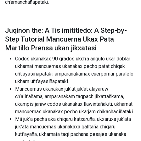
ch’amanchañapataki.
Juqinön the: A Tis imititledö: A Step-by-
Step Tutorial Mancuerna Ukax Pata
Martillo Prensa ukan jikxatasi
Codos ukanakax 90 grados ukch’a ángulo ukar doblar
ukhamat mancuernas ukanakax pecho patat chiqak
uñt’ayasiñapataki, amparanakamax cuerpomar paralelo
ukham uñt’ayasiñapataki.
Mancuernas ukanakax juk’at juk’at alayaruw
ch’allt’añama, amparanakam taqpach jilxattañkama,
ukampis janiw codos ukanakax llawintañakiti, ukhamat
mancuernas ukanakax pecho ukarjam chikachasiñataki.
Mä juk’a pacha aka chiqaru katxaruña, ukxaruxa juk’ata
juk’ata mancuernas ukanakaxa qalltaña chiqaru
kutt’ayaña, ukhamata taqi pachana pesajes ukanaka