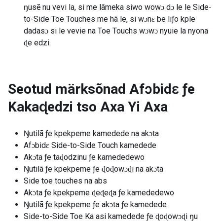
ŋusẽ nu vevi la, si me lãmeka siwo wowɔ dɔ le le Side-
to-Side Toe Touches me hã le, si wɔnɛ be liƒo kple
dadasɔ si le vevie na Toe Touchs wɔwɔ nyuie la nyona
ɖe edzi.
Seotud märksõnad
Afɔbidɛ ƒe
Kakaɖedzi tso Axa Yi Axa
Ŋutilã ƒe kpekpeme kamedede na akɔta
Afɔbidɛ Side-to-Side Touch kamedede
Akɔta ƒe taɖodzinu ƒe kamededewo
Ŋutilã ƒe kpekpeme ƒe ɖoɖowɔɖi na akɔta
Side toe touches na abs
Akɔta ƒe kpekpeme ɖeɖeɖa ƒe kamededewo
Ŋutilã ƒe kpekpeme ƒe akɔta ƒe kamedede
Side-to-Side Toe Ka asi kamedede ƒe ɖoɖowɔɖi ŋu