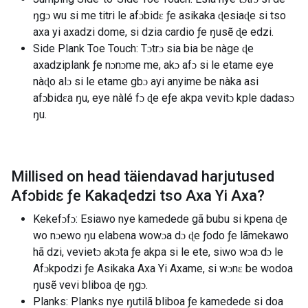
ŋgɔ wu si me titri le afɔbidɛ ƒe asikaka ɖesiaɖe si tso
axa yi axadzi dome, si dzia cardio ƒe ŋusẽ ɖe edzi.
Side Plank Toe Touch: Tɔtrɔ sia bia be nàge ɖe
axadziplank ƒe nɔnɔme me, akɔ afɔ si le etame eye
nàɖo alɔ si le etame gbɔ ayi anyime be nàka asi
afɔbidɛa ŋu, eye nàlé fɔ ɖe eƒe akpa vevitɔ kple dadasɔ
ŋu.
Millised on head täiendavad harjutused
Afɔbidɛ ƒe Kakaɖedzi tso Axa Yi Axa
?
Kekefɔfɔ: Esiawo nye kamedede gã bubu si kpena ɖe
wo nɔewo ŋu elabena wowɔa dɔ ɖe ƒodo ƒe lãmekawo
hã dzi, vevietɔ akɔta ƒe akpa si le ete, siwo wɔa dɔ le
Afɔkpodzi ƒe Asikaka Axa Yi Axame, si wɔnɛ be wodoa
ŋusẽ vevi bliboa ɖe ŋgɔ.
Planks: Planks nye ŋutilã bliboa ƒe kamedede si doa