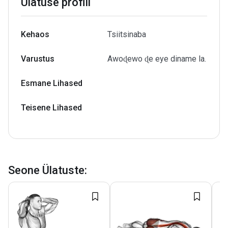
Ülatuse profiil
Kehaos
Tsiitsinaba
Varustus
Awoɖewo ɖe eye diname la.
Esmane Lihased
Teisene Lihased
Seone Ülatuste
: