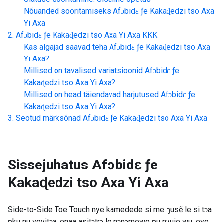
Nõuanded sooritamiseks
Afɔbidɛ ƒe Kakaɖedzi tso Axa
Yi Axa
Afɔbidɛ ƒe Kakaɖedzi tso Axa Yi Axa
KKK
Kas algajad saavad teha
Afɔbidɛ ƒe Kakaɖedzi tso Axa
Yi Axa
?
Millised on tavalised variatsioonid
Afɔbidɛ ƒe
Kakaɖedzi tso Axa Yi Axa
?
Millised on head täiendavad harjutused
Afɔbidɛ ƒe
Kakaɖedzi tso Axa Yi Axa
?
Seotud märksõnad
Afɔbidɛ ƒe Kakaɖedzi tso Axa Yi Axa
Sissejuhatus
Afɔbidɛ ƒe
Kakaɖedzi tso Axa Yi Axa
Side-to-Side Toe Touch nye kamedede si me ŋusẽ le si tɔa
ŋku nu vevitɔa, enaa asitɔtrɔ le nɔnɔmewo ŋu nyuie wu, eye