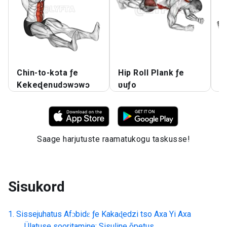
Chin-to-kɔta ƒe
Hip Roll Plank ƒe
A
Kekeɖenudɔwɔwɔ
ʋuƒo
A
Saage harjutuste raamatukogu taskusse!
Sisukord
Sissejuhatus
Afɔbidɛ ƒe Kakaɖedzi tso Axa Yi Axa
Ülatuse sooritamine: Sisuline õpetus