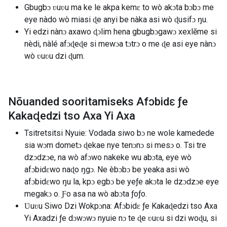
Gbugbɔ ʋuʋu ma ke le akpa kemɛ to wò akɔta bɔbɔ me
eye nàdo wò miasi ɖe anyi be nàka asi wò ɖusifɔ ŋu.
Yi edzi nànɔ axawo ɖɔlim hena gbugbɔgawɔ xexlẽme si
nèdi, nàlé afɔɖeɖe si mewɔa tɔtrɔ o me ɖe asi eye nànɔ
wò ʋuʋu dzi ɖum.
Nõuanded sooritamiseks Afɔbidɛ ƒe
Kakaɖedzi tso Axa Yi Axa
Tsitretsitsi Nyuie: Vodada siwo bɔ ne wole kamedede
sia wɔm dometɔ ɖekae nye tenɔnɔ si mesɔ o. Tsi tre
dzɔdzɔe, na wò afɔwo nakeke wu abɔta, eye wò
afɔbidɛwo naɖo ŋgɔ. Ne èbɔbɔ be yeaka asi wò
afɔbidɛwo ŋu la, kpɔ egbɔ be yeƒe akɔta le dzɔdzɔe eye
megakɔ o. Ƒo asa na wò abɔta ƒoƒo.
Ʋuʋu Siwo Dzi Wokpɔna: Afɔbidɛ ƒe Kakaɖedzi tso Axa
Yi Axadzi ƒe dɔwɔwɔ nyuie nɔ te ɖe ʋuʋu si dzi woɖu, si