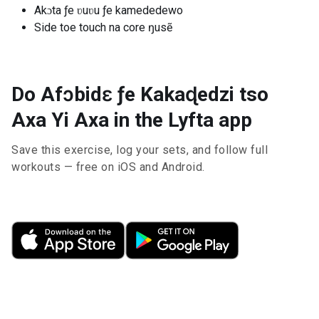
Akɔta ƒe ʋuʋu ƒe kamededewo
Side toe touch na core ŋusẽ
Do Afɔbidɛ ƒe Kakaɖedzi tso
Axa Yi Axa in the Lyfta app
Save this exercise, log your sets, and follow full
workouts — free on iOS and Android.