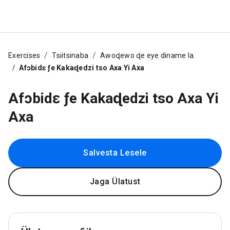
Exercises
Tsiitsinaba
Awoɖewo ɖe eye diname la.
Afɔbidɛ ƒe Kakaɖedzi tso Axa Yi Axa
Afɔbidɛ ƒe Kakaɖedzi tso Axa Yi
Axa
Salvesta Lesele
Jaga Ülatust