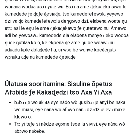
wònana wòdaa asɔ nyuie wu. Esɔ na ame ɖekaɖeka siwo le
kamedede ƒe ɖoƒe ɖesiaɖe, tso kamedefefewɔla yeyewo
dzi va ɖo kamedefefewɔla deŋgɔwo dzi, elabena woate ŋu
atrɔ asi le eŋu le ame ɖekaɖekawo ƒe ŋutetewo nu. Amewo
adi be yewoawɔ kamedede sia elabena menye ɖeko wòdoa
ŋusẽ ŋutilãa ko o, ke ekpena ɖe ame ŋu be wòawɔ nu
aduadu kple ablaɖeɖe hã, si wɔe be wònye kpeɖeŋutɔ
wɔnuku aɖe na kamedede ɖesiaɖe.
Ülatuse sooritamine: Sisuline õpetus
Afɔbidɛ ƒe Kakaɖedzi tso Axa Yi Axa
bɔbɔ ɖe wò akɔta eye nàdo wò ɖusibɔ ɖe anyi be nàka
wò miasi, eye nàna wò afɔwo nanɔ dzɔdzɔe evɔ màxe
klowo o.
Trɔ yi teƒe si nèdze egɔme tsoe la vivivi, eye nàna wò
abɔwo nakeke.