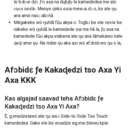
le bɔbɔe dzi. Ƒo asa na duƒuƒu le kamededea me alo
ʋuʋu sesĩe. Menye ɖeko esia mewɔa dɔ o, ke ate ŋu
ana ame naxɔ abi hã.
Mègakeke wò ŋutilã fũu akpa o: Togbɔ be ele vevie be
nàkeke wò ŋutilã le kamedede sia me hã la, ƒo asa na
kamedede fũu akpa elabena ate ŋu ana lãmekawo nate
ɖeɖi ame ŋu. Ne màte ŋu aka asi wò afɔbidɛwo ŋu o la, .
Afɔbidɛ ƒe Kakaɖedzi tso Axa Yi
Axa
KKK
Kas algajad saavad teha
Afɔbidɛ ƒe
Kakaɖedzi tso Axa Yi Axa
?
Ẽ, gɔmedzelawo ate ŋu awɔ Side-to-Side Toe Touch
kamededea. Gake ele be woadze egɔme blewu kple