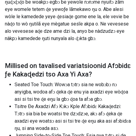
ŋuɖɔɖɔɖo be woakpɔ egbɔ be yewole nɔnɔme nyuitɔ zãm
eye womele tetem ɖe yewoƒe lãmekawo ŋu o. Abe alesi
wòle le kamedede yeye ɖesiaɖe gome ene la, ele vevie be
nàɖo to wò ŋutilã eye mègatue sesĩe akpa o. Ne vevesese
alo vevesese aɖe dze ame dzi la, anyo be nàdzudzɔ eye
nàkpɔ kamedede ŋuti nunyala alo ɖɔkta gbɔ.
Millised on tavalised variatsioonid
Afɔbidɛ
ƒe Kakaɖedzi tso Axa Yi Axa
?
Seated Toe Touch: Wowɔa tɔtrɔ sia ne wobɔbɔ nɔ
anyigba, wodoa afɔ ɖeka ɖe enu yia axadzi eye wòɖoa
asi si tsi tre ɖe eŋu la gbɔ ɖoa ​​ta afɔa gbɔ.
Tsitre Ðe Axadzi Afɔ Kɔkɔ Kple Afɔbidɛ Kakaɖedzi:
Tɔtrɔ sia bia be woatsi tre dzɔdzɔe, akɔ afɔ ɖeka ɖe
axadzi eye woatsɔ asi si tsi tre ɖe eŋu aka asi afɔbidɛa
ŋu, si ana woada asɔ.
Jumping Side-to-Side Toe Touch: Esia nye tɔtrɔ si de