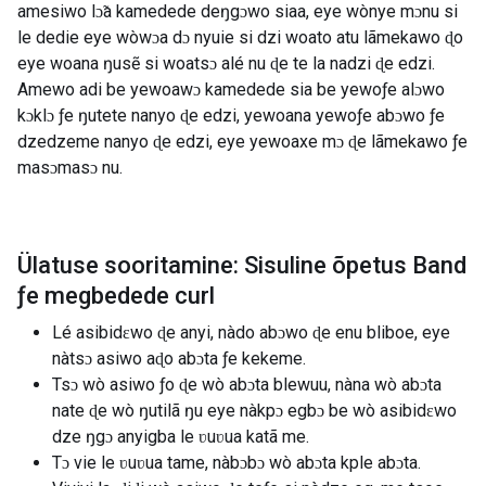
amesiwo lɔ̃a kamedede deŋgɔwo siaa, eye wònye mɔnu si
le dedie eye wòwɔa dɔ nyuie si dzi woato atu lãmekawo ɖo
eye woana ŋusẽ si woatsɔ alé nu ɖe ​​te la nadzi ɖe edzi.
Amewo adi be yewoawɔ kamedede sia be yewoƒe alɔwo
kɔklɔ ƒe ŋutete nanyo ɖe edzi, yewoana yewoƒe abɔwo ƒe
dzedzeme nanyo ɖe edzi, eye yewoaxe mɔ ɖe lãmekawo ƒe
masɔmasɔ nu.
Ülatuse sooritamine: Sisuline õpetus Band
ƒe megbedede curl
Lé asibidɛwo ɖe anyi, nàdo abɔwo ɖe enu bliboe, eye
nàtsɔ asiwo aɖo abɔta ƒe kekeme.
Tsɔ wò asiwo ƒo ɖe wò abɔta blewuu, nàna wò abɔta
nate ɖe wò ŋutilã ŋu eye nàkpɔ egbɔ be wò asibidɛwo
dze ŋgɔ anyigba le ʋuʋua katã me.
Tɔ vie le ʋuʋua tame, nàbɔbɔ wò abɔta kple abɔta.