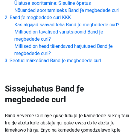
Ülatuse sooritamine: Sisuline õpetus
Nõuanded sooritamiseks
Band ƒe megbedede curl
Band ƒe megbedede curl
KKK
Kas algajad saavad teha
Band ƒe megbedede curl
?
Millised on tavalised variatsioonid
Band ƒe
megbedede curl
?
Millised on head täiendavad harjutused
Band ƒe
megbedede curl
?
Seotud märksõnad
Band ƒe megbedede curl
Sissejuhatus
Band ƒe
megbedede curl
Band Reverse Curl nye ŋusẽ tutuɖo ƒe kamedede si koŋ tsia
tre ɖe abɔta kple abɔtaƒu ŋu, gake ewɔa dɔ le abɔta ƒe
lãmekawo hã ŋu. Enyo na kamedede gɔmedzelawo kple