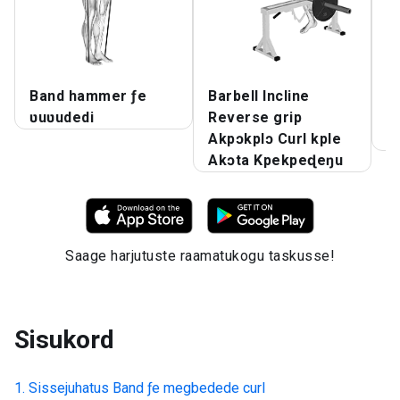
Band hammer ƒe
Barbell Incline
B
ʋuʋudedi
Reverse grip
m
Akpɔkplɔ Curl kple
ʋ
Akɔta Kpekpeɖeŋu
Saage harjutuste raamatukogu taskusse!
Sisukord
Sissejuhatus
Band ƒe megbedede curl