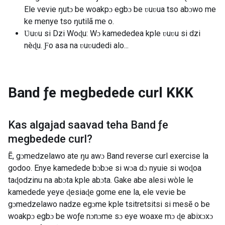
Ele vevie ŋutɔ be woakpɔ egbɔ be ʋuʋua tso abɔwo me
ke menye tso ŋutilã me o.
Ʋuʋu si Dzi Woɖu: Wɔ kamededea kple ʋuʋu si dzi
nèɖu. Ƒo asa na ʋuʋudedi alo...
Band ƒe megbedede curl
KKK
Kas algajad saavad teha
Band ƒe
megbedede curl
?
Ẽ, gɔmedzelawo ate ŋu awɔ Band reverse curl exercise la
godoo. Enye kamedede bɔbɔe si wɔa dɔ nyuie si woɖoa
taɖodzinu na abɔta kple abɔta. Gake abe alesi wòle le
kamedede yeye ɖesiaɖe gome ene la, ele vevie be
gɔmedzelawo nadze egɔme kple tsitretsitsi si mesẽ o be
woakpɔ egbɔ be woƒe nɔnɔme sɔ eye woaxe mɔ ɖe abixɔxɔ