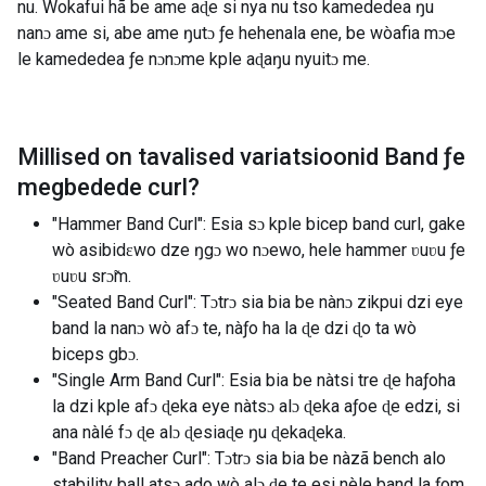
nu. Wokafui hã be ame aɖe si nya nu tso kamededea ŋu
nanɔ ame si, abe ame ŋutɔ ƒe hehenala ene, be wòafia mɔe
le kamededea ƒe nɔnɔme kple aɖaŋu nyuitɔ me.
Millised on tavalised variatsioonid
Band ƒe
megbedede curl
?
"Hammer Band Curl": Esia sɔ kple bicep band curl, gake
wò asibidɛwo dze ŋgɔ wo nɔewo, hele hammer ʋuʋu ƒe
ʋuʋu srɔ̃m.
"Seated Band Curl": Tɔtrɔ sia bia be nànɔ zikpui dzi eye
band la nanɔ wò afɔ te, nàƒo ha la ɖe dzi ɖo ta wò
biceps gbɔ.
"Single Arm Band Curl": Esia bia be nàtsi tre ɖe haƒoha
la dzi kple afɔ ɖeka eye nàtsɔ alɔ ɖeka aƒoe ɖe edzi, si
ana nàlé fɔ ɖe alɔ ɖesiaɖe ŋu ɖekaɖeka.
"Band Preacher Curl": Tɔtrɔ sia bia be nàzã bench alo
stability ball atsɔ ado wò alɔ ɖe te esi nèle band la ƒom