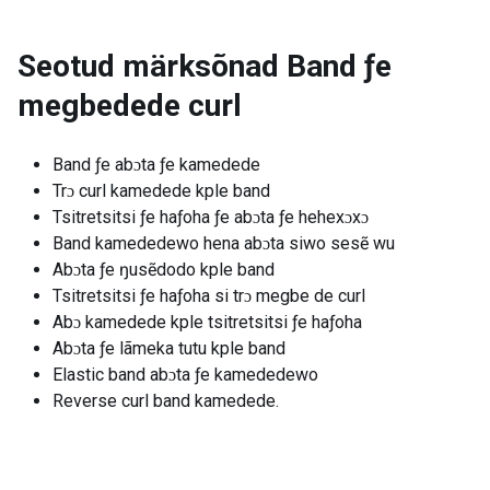
Seotud märksõnad
Band ƒe
megbedede curl
Band ƒe abɔta ƒe kamedede
Trɔ curl kamedede kple band
Tsitretsitsi ƒe haƒoha ƒe abɔta ƒe hehexɔxɔ
Band kamededewo hena abɔta siwo sesẽ wu
Abɔta ƒe ŋusẽdodo kple band
Tsitretsitsi ƒe haƒoha si trɔ megbe de curl
Abɔ kamedede kple tsitretsitsi ƒe haƒoha
Abɔta ƒe lãmeka tutu kple band
Elastic band abɔta ƒe kamededewo
Reverse curl band kamedede.