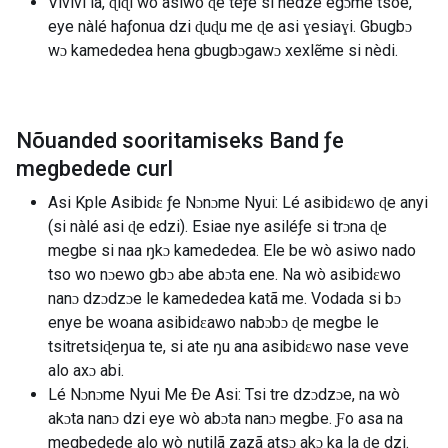
Vivivi la, ɖiɖi wò asiwo ɖe teƒe si nèdze egɔme tsoe,
eye nàlé haƒonua dzi ɖuɖu me ɖe asi ɣesiaɣi. Gbugbɔ
wɔ kamededea hena gbugbɔgawɔ xexlẽme si nèdi.
Nõuanded sooritamiseks Band ƒe
megbedede curl
Asi Kple Asibidɛ ƒe Nɔnɔme Nyui: Lé asibidɛwo ɖe anyi
(si nàlé asi ɖe edzi). Esiae nye asiléƒe si trɔna ɖe
megbe si naa ŋkɔ kamededea. Ele be wò asiwo nado
tso wo nɔewo gbɔ abe abɔta ene. Na wò asibidɛwo
nanɔ dzɔdzɔe le kamededea katã me. Vodada si bɔ
enye be woana asibidɛawo nabɔbɔ ɖe megbe le
tsitretsiɖeŋua te, si ate ŋu ana asibidɛwo nase veve
alo axɔ abi.
Lé Nɔnɔme Nyui Me Ðe Asi: Tsi tre dzɔdzɔe, na wò
akɔta nanɔ dzi eye wò abɔta nanɔ megbe. Ƒo asa na
megbedede alo wò ŋutilã zazã atsɔ akɔ ka la ɖe dzi.