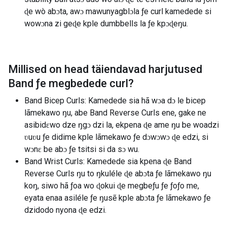
ɖe wò abɔta, awɔ mawunyagblɔla ƒe curl kamedede si
wowɔna zi geɖe kple dumbbells la ƒe kpɔɖeŋu.
Millised on head täiendavad harjutused
Band ƒe megbedede curl
?
Band Bicep Curls: Kamedede sia hã wɔa dɔ le bicep
lãmekawo ŋu, abe Band Reverse Curls ene, gake ne
asibidɛwo dze ŋgɔ dzi la, ekpena ɖe ame ŋu be woadzi
ʋuʋu ƒe didime kple lãmekawo ƒe dɔwɔwɔ ɖe edzi, si
wɔnɛ be abɔ ƒe tsitsi si da sɔ wu.
Band Wrist Curls: Kamedede sia kpena ɖe Band
Reverse Curls ŋu to ŋkuléle ɖe abɔta ƒe lãmekawo ŋu
koŋ, siwo hã ƒoa wo ɖokui ɖe megbeƒu ƒe ƒoƒo me,
eyata enaa asiléle ƒe ŋusẽ kple abɔta ƒe lãmekawo ƒe
dzidodo nyona ɖe edzi.