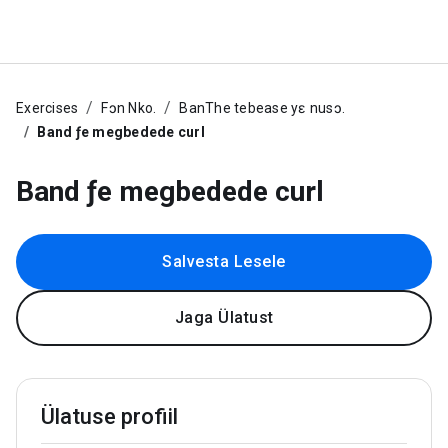
Exercises
Fɔn Nko.
BanThe tebease yɛ nusɔ.
Band ƒe megbedede curl
Band ƒe megbedede curl
Salvesta Lesele
Jaga Ülatust
Ülatuse profiil