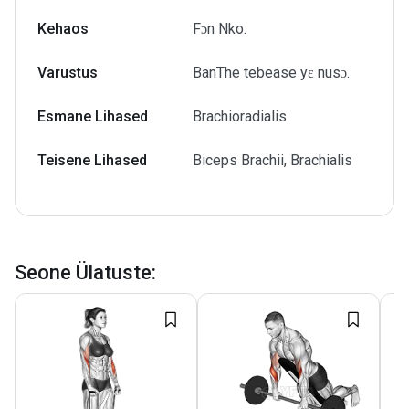
Kehaos
Fɔn Nko.
Varustus
BanThe tebease yɛ nusɔ.
Esmane Lihased
Brachioradialis
Teisene Lihased
Biceps Brachii, Brachialis
Seone Ülatuste
: