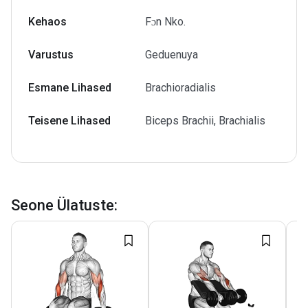
Kehaos
Fɔn Nko.
Varustus
Geduenuya
Esmane Lihased
Brachioradialis
Teisene Lihased
Biceps Brachii, Brachialis
Seone Ülatuste
: