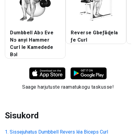
Dumbbell Abɔ Eve
Reverse Gbeƒãɖela
P
Nɔ anyi Hammer
ƒe Curl
Ʋ
Curl le Kamedede
Bɔl
Saage harjutuste raamatukogu taskusse!
Sisukord
Sissejuhatus
Dumbbell Revers léa Biceps Curl