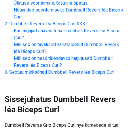
Ülatuse sooritamine: Sisuline õpetus
Nõuanded sooritamiseks
Dumbbell Revers léa Biceps
Curl
Dumbbell Revers léa Biceps Curl
KKK
Kas algajad saavad teha
Dumbbell Revers léa Biceps
Curl
?
Millised on tavalised variatsioonid
Dumbbell Revers
léa Biceps Curl
?
Millised on head täiendavad harjutused
Dumbbell
Revers léa Biceps Curl
?
Seotud märksõnad
Dumbbell Revers léa Biceps Curl
Sissejuhatus
Dumbbell Revers
léa Biceps Curl
Dumbbell Reverse Grip Biceps Curl nye kamedede si tua