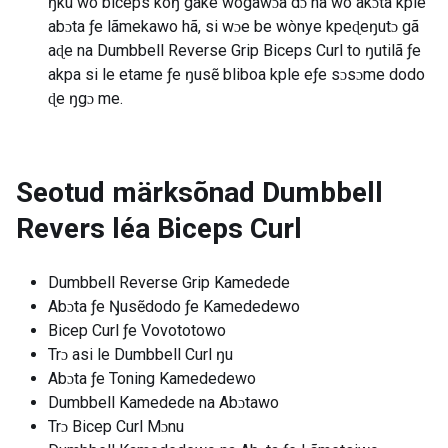
ŋku wò biceps koŋ gake wògawɔa dɔ na wò akɔta kple
abɔta ƒe lãmekawo hã, si wɔe be wònye kpeɖeŋutɔ gã
aɖe na Dumbbell Reverse Grip Biceps Curl to ŋutilã ƒe
akpa si le etame ƒe ŋusẽ bliboa kple eƒe sɔsɔme dodo
ɖe ŋgɔ me.
Seotud märksõnad
Dumbbell
Revers léa Biceps Curl
Dumbbell Reverse Grip Kamedede
Abɔta ƒe Ŋusẽdodo ƒe Kamededewo
Bicep Curl ƒe Vovototowo
Trɔ asi le Dumbbell Curl ŋu
Abɔta ƒe Toning Kamededewo
Dumbbell Kamedede na Abɔtawo
Trɔ Bicep Curl Mɔnu