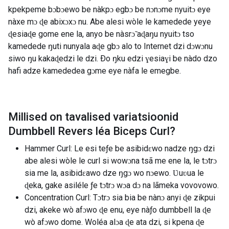
kpekpeme bɔbɔewo be nàkpɔ egbɔ be nɔnɔme nyuitɔ eye
nàxe mɔ ɖe abixɔxɔ nu. Abe alesi wòle le kamedede yeye
ɖesiaɖe gome ene la, anyo be nàsrɔ̃ aɖaŋu nyuitɔ tso
kamedede ŋuti nunyala aɖe gbɔ alo to Internet dzi dɔwɔnu
siwo ŋu kakaɖedzi le dzi. Ðo ŋku edzi ɣesiaɣi be nàdo dzo
hafi adze kamededea gɔme eye nàfa le emegbe.
Millised on tavalised variatsioonid
Dumbbell Revers léa Biceps Curl
?
Hammer Curl: Le esi teƒe be asibidɛwo nadze ŋgɔ dzi
abe alesi wòle le curl si wowɔna tsã me ene la, le tɔtrɔ
sia me la, asibidɛawo dze ŋgɔ wo nɔewo. Ʋuʋua le
ɖeka, gake asiléle ƒe tɔtrɔ wɔa dɔ na lãmeka vovovowo.
Concentration Curl: Tɔtrɔ sia bia be nànɔ anyi ɖe zikpui
dzi, akeke wò afɔwo ɖe enu, eye nàƒo dumbbell la ɖe
wò afɔwo dome. Woléa alɔa ɖe ata dzi, si kpena ɖe