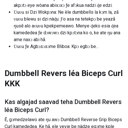
akpɔtɔ eye wòana abixɔxɔ ƒe afɔkua nadzi ɖe edzi.
Ʋuʋu si Dzi Wokpɔna: Ne èle dumbbells la kɔm la, zã
ʋuʋu blewu si dzi nàɖu. Ƒo asa na tetekpɔ be yeazã
ŋusẽ alo aʋuʋu kpekpemeawo. Menye ɖeko esia ɖea
kamededea ƒe dɔwɔwɔ dzi kpɔtɔna ko o, ke ate ŋu ana
ame naxɔ abi hã.
Ʋuʋu ƒe Agbɔsɔsɔme Bliboa: Kpɔ egbɔ be...
Dumbbell Revers léa Biceps Curl
KKK
Kas algajad saavad teha
Dumbbell Revers
léa Biceps Curl
?
Ẽ, gɔmedzelawo ate ŋu awɔ Dumbbell Reverse Grip Biceps
Curl kamededea. Ke hã, ele vevie be nàdze egɔme kple