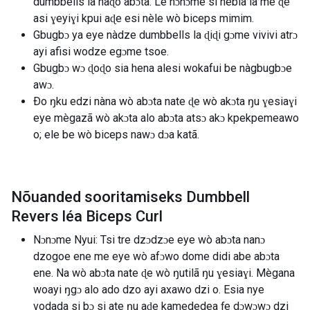
dumbbells la naɖo abɔta. Lé nɔnɔme si nèbla la me ɖe
asi ɣeyiɣi kpui aɖe esi nèle wò biceps mimim.
Gbugbɔ ya eye nàdze dumbbells la ɖiɖi gɔme vivivi atrɔ
ayi afisi wodze egɔme tsoe.
Gbugbɔ wɔ ɖoɖo sia hena alesi wokafui be nàgbugbɔe
awɔ.
Ðo ŋku edzi nàna wò abɔta nate ɖe wò akɔta ŋu ɣesiaɣi
eye mègazã wò akɔta alo abɔta atsɔ akɔ kpekpemeawo
o; ele be wò biceps nawɔ dɔa katã.
Nõuanded sooritamiseks Dumbbell
Revers léa Biceps Curl
Nɔnɔme Nyui: Tsi tre dzɔdzɔe eye wò abɔta nanɔ
dzogoe ene me eye wò afɔwo dome didi abe abɔta
ene. Na wò abɔta nate ɖe wò ŋutilã ŋu ɣesiaɣi. Mègana
woayi ŋgɔ alo ado dzo ayi axawo dzi o. Esia nye
vodada si bɔ si ate ŋu aɖe kamededea ƒe dɔwɔwɔ dzi