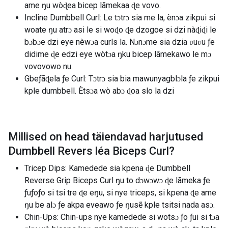
ame ŋu wòɖea bicep lãmekaa ɖe vovo.
Incline Dumbbell Curl: Le tɔtrɔ sia me la, ènɔa zikpui si
woate ŋu atrɔ asi le si woɖo ɖe dzogoe si dzi nàɖiɖi le
bɔbɔe dzi eye nèwɔa curls la. Nɔnɔme sia dzia ʋuʋu ƒe
didime ɖe edzi eye wòtɔa ŋku bicep lãmekawo le mɔ
vovovowo nu.
Gbeƒãɖela ƒe Curl: Tɔtrɔ sia bia mawunyagblɔla ƒe zikpui
kple dumbbell. Ètsɔa wò abɔ ɖoa ​​slo la dzi
Millised on head täiendavad harjutused
Dumbbell Revers léa Biceps Curl
?
Tricep Dips: Kamedede sia kpena ɖe Dumbbell
Reverse Grip Biceps Curl ŋu to dɔwɔwɔ ɖe lãmeka ƒe
ƒuƒoƒo si tsi tre ɖe eŋu, si nye triceps, si kpena ɖe ame
ŋu be alɔ ƒe akpa eveawo ƒe ŋusẽ kple tsitsi nada asɔ.
Chin-Ups: Chin-ups nye kamedede si wotsɔ ƒo ƒui si tɔa