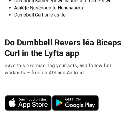
Dumbbell Kamededewo na Abɔta ƒe Lãmetsiwo
Asiléƒe Ŋusẽdodo ƒe Hehenasuku
Dumbbell Curl si le asi te
Do Dumbbell Revers léa Biceps
Curl in the Lyfta app
Save this exercise, log your sets, and follow full
workouts — free on iOS and Android.