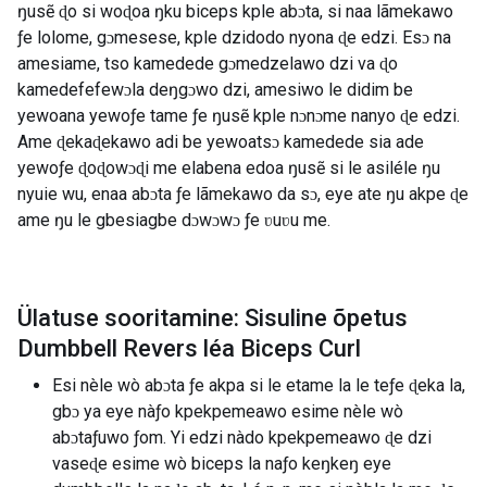
ŋusẽ ɖo si woɖoa ŋku biceps kple abɔta, si naa lãmekawo
ƒe lolome, gɔmesese, kple dzidodo nyona ɖe edzi. Esɔ na
amesiame, tso kamedede gɔmedzelawo dzi va ɖo
kamedefefewɔla deŋgɔwo dzi, amesiwo le didim be
yewoana yewoƒe tame ƒe ŋusẽ kple nɔnɔme nanyo ɖe edzi.
Ame ɖekaɖekawo adi be yewoatsɔ kamedede sia ade
yewoƒe ɖoɖowɔɖi me elabena edoa ŋusẽ si le asiléle ŋu
nyuie wu, enaa abɔta ƒe lãmekawo da sɔ, eye ate ŋu akpe ɖe
ame ŋu le gbesiagbe dɔwɔwɔ ƒe ʋuʋu me.
Ülatuse sooritamine: Sisuline õpetus
Dumbbell Revers léa Biceps Curl
Esi nèle wò abɔta ƒe akpa si le etame la le teƒe ɖeka la,
gbɔ ya eye nàƒo kpekpemeawo esime nèle wò
abɔtaƒuwo ƒom. Yi edzi nàdo kpekpemeawo ɖe dzi
vaseɖe esime wò biceps la naƒo keŋkeŋ eye