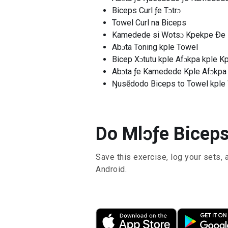
Biceps Curl ƒe Tɔtrɔ
Towel Curl na Biceps
Kamedede si Wotsɔ Kpekpe Ðe
Abɔta Toning kple Towel
Bicep Xɔtutu kple Afɔkpa kple 
Abɔta ƒe Kamedede Kple Afɔkpa
Ŋusẽdodo Biceps to Towel kple
Do Mlɔƒe Biceps 
Save this exercise, log your sets, 
Android.