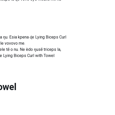
aa ŋu. Esia kpena ɖe Lying Biceps Curl
 le vovovo me.
le tẽ o nu. Ne èdo ŋusẽ triceps la,
le Lying Biceps Curl with Towel
owel