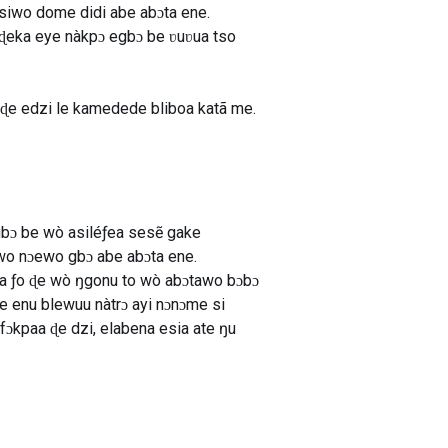
siwo dome didi abe abɔta ene.
 ɖeka eye nàkpɔ egbɔ be ʋuʋua tso
e ɖe edzi le kamedede bliboa katã me.
gbɔ be wò asiléƒea sesẽ gake
wo nɔewo gbɔ abe abɔta ene.
aa ƒo ɖe wò ŋgonu to wò abɔtawo bɔbɔ
 enu blewuu nàtrɔ ayi nɔnɔme si
fɔkpaa ɖe dzi, elabena esia ate ŋu