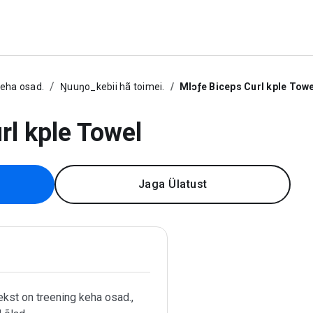
keha osad.
Ŋuuŋo_kebii hã toimei.
Mlɔƒe Biceps Curl kple Towe
rl kple Towel
Jaga Ülatust
kst on treening keha osad.,