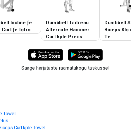
ell Incline ƒe
Dumbbell Tsitrenu
Dumbbell S
 Curl ƒe tɔtrɔ
Alternate Hammer
Biceps Klɔ
Curl kple Press
Te
Saage harjutuste raamatukogu taskusse!
le Towel
etus
Biceps Curl kple Towel