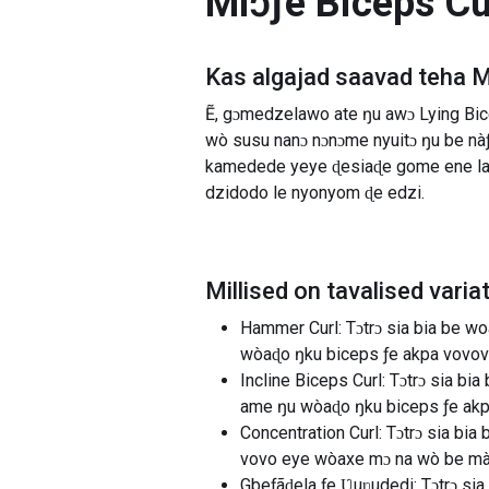
Mlɔƒe Biceps Cu
Kas algajad saavad teha
M
Ẽ, gɔmedzelawo ate ŋu awɔ Lying Bi
wò susu nanɔ nɔnɔme nyuitɔ ŋu be nà
kamedede yeye ɖesiaɖe gome ene la,
dzidodo le nyonyom ɖe edzi.
Millised on tavalised varia
Hammer Curl: Tɔtrɔ sia bia be w
wòaɖo ŋku biceps ƒe akpa vovov
Incline Biceps Curl: Tɔtrɔ sia b
ame ŋu wòaɖo ŋku biceps ƒe ak
Concentration Curl: Tɔtrɔ sia bi
vovo eye wòaxe mɔ na wò be mà
Gbeƒãɖela ƒe Ʋuʋudedi: Tɔtrɔ si