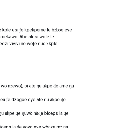
 kple esi ƒe kpekpeme le bɔbɔe eye
ãmekawo. Abe alesi wòle le
zi vivivi ne woƒe ŋusẽ kple
ɔ wo nɔewo), si ate ŋu akpe ɖe ame ŋu
edea ƒe dzogoe eye ate ŋu akpe ɖe
e ŋu akpe ɖe ŋuwò nàɖe biceps la ɖe
biceps la ɖe vovo eye wòaxe mɔ na