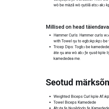
wò be màzã wò ŋutilã atsɔ akɔ 
Millised on head täiendav
Hammer Curls: Hammer curls wɔa d
with Towel ŋu to egbɔkpɔkpɔ be
Tricep Dips: Togbɔ be kamedede s
àte ŋu ana wò abɔ ƒe ŋusẽ kple l
kamededea me.
Seotud märksõ
Weighted Biceps Curl kple Afɔk
Towel Biceps Kamedede
Abɔta ƒe Ŋusẽdodo ƒe Kameded