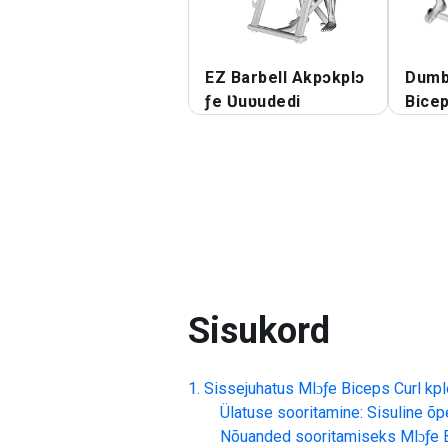
EZ Barbell Akpɔkplɔ
Dumbb
ƒe Ʋuʋudedi
Bicep
Sisukord
Sissejuhatus
Mlɔƒe Biceps Curl kp
Ülatuse sooritamine: Sisuline õp
Nõuanded sooritamiseks
Mlɔƒe 