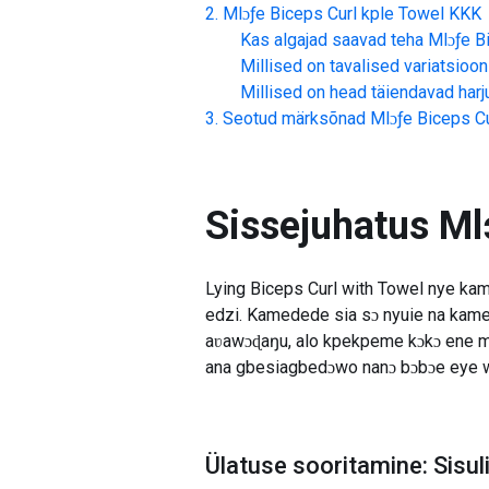
Mlɔƒe Biceps Curl kple Towel
KKK
Kas algajad saavad teha
Mlɔƒe B
Millised on tavalised variatsioon
Millised on head täiendavad har
Seotud märksõnad
Mlɔƒe Biceps Cu
Sissejuhatus
Ml
Lying Biceps Curl with Towel nye ka
edzi. Kamedede sia sɔ nyuie na kame
aʋawɔɖaŋu, alo kpekpeme kɔkɔ ene m
ana gbesiagbedɔwo nanɔ bɔbɔe eye 
Ülatuse sooritamine: Sisul