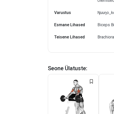
Ülemised
Varustus
Ŋuuŋo_ke
Esmane Lihased
Biceps Br
Teisene Lihased
Brachiora
Seone Ülatuste
: