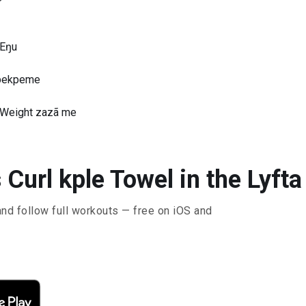
 Eŋu
Kpekpeme
 Weight zazã me
Curl kple Towel in the Lyfta
and follow full workouts — free on iOS and