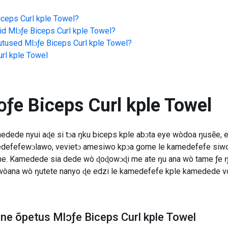
iceps Curl kple Towel
?
id
Mlɔƒe Biceps Curl kple Towel
?
jutused
Mlɔƒe Biceps Curl kple Towel
?
rl kple Towel
ɔƒe Biceps Curl kple Towel
medede nyui aɖe si tɔa ŋku biceps kple abɔta eye wòdoa ŋusẽe, e
defefewɔlawo, vevietɔ amesiwo kpɔa gome le kamedefefe siwo h
e. Kamedede sia dede wò ɖoɖowɔɖi me ate ŋu ana wò tame ƒe ŋu
wòana wò ŋutete nanyo ɖe edzi le kamedefefe kple kamedede 
ine õpetus Mlɔƒe Biceps Curl kple Towel