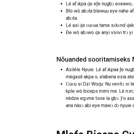
Lé afɔkpa ɖe eƒe nugbɔ eveawo,
Blo wò abɔta blewuu eye nàhe af
abɔta.
Lé asi ɖe ʋuʋua tame sɛkɛnd ɖek
Ðe wò abɔwo ɖe anyi vivivi trɔ y
Nõuanded sooritamiseks M
Asiléle Nyuie: Lé afɔkpaa ƒe n
mègasẽ akpa o, elabena esia ate
Ʋuʋu si Dzi Woɖu: Nu vevitɔ si 
kple wò biceps mimi me. Lé nɔn
nèdze egɔme tsoe la gbɔ. Ƒo asa 
ana nàxɔ abi eye mawɔ dɔ nyuie 