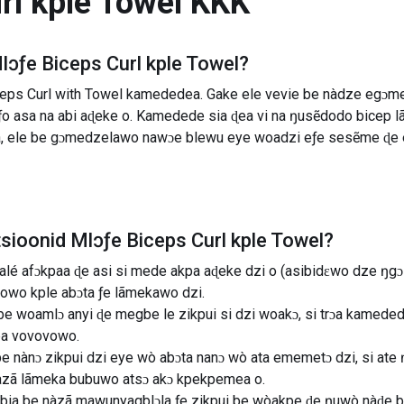
rl kple Towel
KKK
lɔƒe Biceps Curl kple Towel
?
ceps Curl with Towel kamededea. Gake ele vevie be nàdze egɔme
ƒo asa na abi aɖeke o. Kamedede sia ɖea vi na ŋusẽdodo bicep l
 ele be gɔmedzelawo nawɔe blewu eye woadzi eƒe sesẽme ɖe ed
tsioonid
Mlɔƒe Biceps Curl kple Towel
?
oalé afɔkpaa ɖe asi si mede akpa aɖeke dzi o (asibidɛwo dze ŋg
owo kple abɔta ƒe lãmekawo dzi.
ia be woamlɔ anyi ɖe megbe le zikpui si dzi woakɔ, si trɔa kamed
pa vovovowo.
a be nànɔ zikpui dzi eye wò abɔta nanɔ wò ata ememetɔ dzi, si at
zã lãmeka bubuwo atsɔ akɔ kpekpemea o.
a bia be nàzã mawunyagblɔla ƒe zikpui be wòakpe ɖe ŋuwò nàɖe 