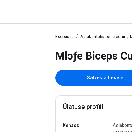
Exercises
Asiakontekst on treening 
Mlɔƒe Biceps Cu
Salvesta Lesele
Ülatuse profiil
Kehaos
Asiakonte