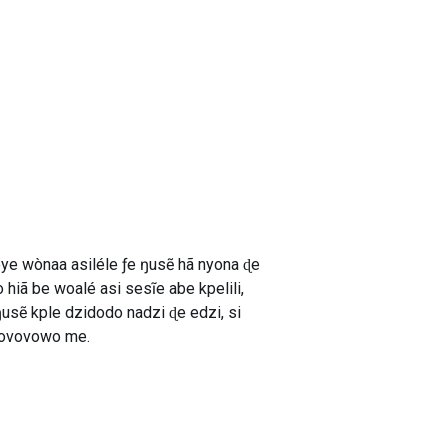
ye wònaa asiléle ƒe ŋusẽ hã nyona ɖe
iã be woalé asi sesĩe abe kpelili,
sẽ kple dzidodo nadzi ɖe edzi, si
vovovowo me.