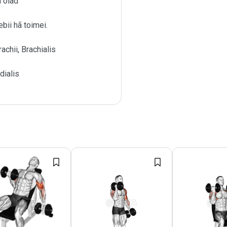
 õlad
bii hã toimei.
achii, Brachialis
dialis