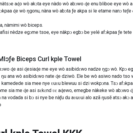
 nàtsɔe aɖo wò akɔta eye nàdo wò abɔwo ɖe enu bliboe eye wò a
ɔkpaa ɖe wò ŋgonu, nàna wò abɔta ƒe akpa si le etame nanɔ teƒe
a, nàmimi wò biceps.
i afisi nèdze egɔme tsoe, eye nàkpɔ egbɔ be yelé afɔkpaa ƒe tet
lɔƒe Biceps Curl kple Towel
ugbɔwo ɖe asi ɖesiaɖe me eye wò asibidɛwo nadze ŋgɔ wò. Kpɔ e
 ŋu ana wò asibidɛwo nate ɖe dziwò. Ele be wò asiwo nado tso 
le kamedede sia mee nye ʋuʋu blewuu si dzi wokpɔna. Tsɔ afɔkp
ɔme sia me ɖe asi sɛkɛnd ʋɛ aɖewo, emegbe nàkeke wò abɔwo ɖe
na vodada si bɔ si nye be nàƒu du aʋuʋui alo azã ŋusẽ atsɔ akɔ a
o