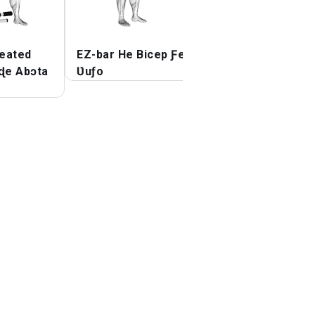
eated
EZ-bar He Bicep Ƒe
EZ-Barbell Tsitr
 ɖe Abɔta
Ʋuƒo
Gbeƒãɖela Curl