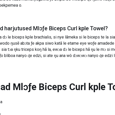
kpekpemea o.
ad harjutused
Mlɔƒe Biceps Curl kple Towel
?
ɔ le biceps kple brachialis, si nye lãmeka si le biceps te la si
 wodo ŋusẽ abɔta ƒe akpa siwo katã le etame eye woƒe amadede
ia tɔa ŋku triceps koŋ hã la, ewɔa dɔ le biceps hã ŋu le mɔ si me
iƒo bliboa nanyo ɖe edzi, si ate ŋu ana wò dɔwɔwɔ nanyo ɖe edzi 
nad
Mlɔƒe Biceps Curl kple T
pa
e