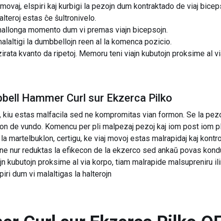
movaj, elspiri kaj kurbigi la pezojn dum kontraktado de viaj biceps
alteroj estas ĉe ŝultronivelo.
 mallonga momento dum vi premas viajn bicepsojn.
laltigi la dumbbellojn reen al la komenca pozicio.
irata kvanto da ripetoj. Memoru teni viajn kubutojn proksime al vi
bell Hammer Curl sur Ekzerca Pilko
 kiu estas malfacila sed ne kompromitas vian formon. Se la pezo
skon de vundo. Komencu per pli malpezaj pezoj kaj iom post iom pl
a martelbuklon, certigu, ke viaj movoj estas malrapidaj kaj kontro
io ne nur reduktas la efikecon de la ekzerco sed ankaŭ povas kond
viajn kubutojn proksime al via korpo, tiam malrapide malsupreniru ili
ri dum vi malaltigas la halterojn