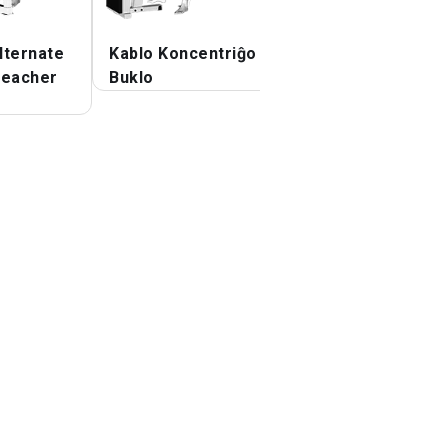
lternate
Kablo Koncentriĝo
Kablo Kuŝanta
eacher
Buklo
Bicepa Buklo