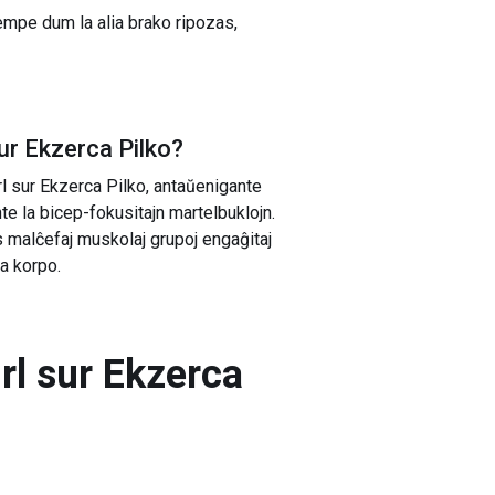
mpe dum la alia brako ripozas,
r Ekzerca Pilko
?
rl sur Ekzerca Pilko, antaŭenigante
nte la bicep-fokusitajn martelbuklojn.
as malĉefaj muskolaj grupoj engaĝitaj
ra korpo.
l sur Ekzerca