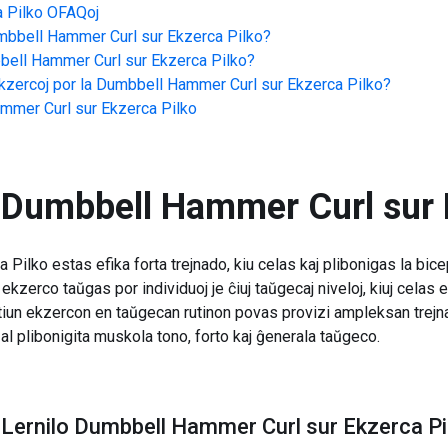
 Pilko
OFAQoj
bbell Hammer Curl sur Ekzerca Pilko
?
ell Hammer Curl sur Ekzerca Pilko
?
zercoj por la
Dumbbell Hammer Curl sur Ekzerca Pilko
?
mmer Curl sur Ekzerca Pilko
Dumbbell Hammer Curl sur 
ilko estas efika forta trejnado, kiu celas kaj plibonigas la bic
 ekzerco taŭgas por individuoj je ĉiuj taŭgecaj niveloj, kiuj celas
ĉi tiun ekzercon en taŭgecan rutinon povas provizi ampleksan tr
al plibonigita muskola tono, forto kaj ĝenerala taŭgeco.
Lernilo Dumbbell Hammer Curl sur Ekzerca Pi