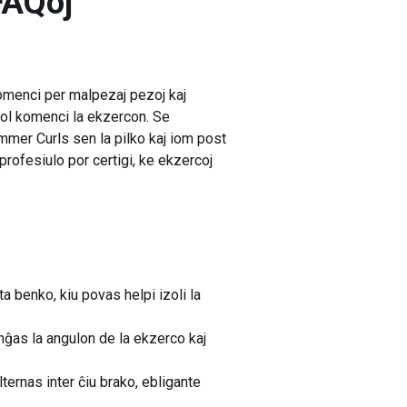
AQoj
omenci per malpezaj pezoj kaj
 ol komenci la ekzercon. Se
mmer Curls sen la pilko kaj iom post
 profesiulo por certigi, ke ekzercoj
a benko, kiu povas helpi izoli la
nĝas la angulon de la ekzerco kaj
ernas inter ĉiu brako, ebligante