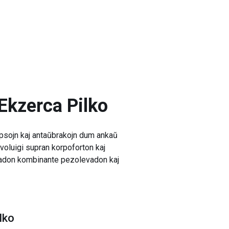
Ekzerca Pilko
epsojn kaj antaŭbrakojn dum ankaŭ
 evoluigi supran korpoforton kaj
ejnadon kombinante pezolevadon kaj
lko