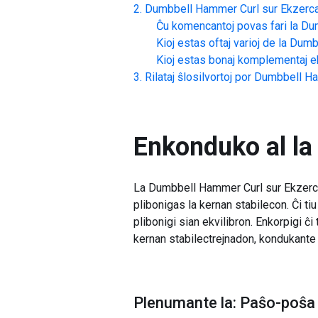
Dumbbell Hammer Curl sur Ekzerca
Ĉu komencantoj povas fari la
Dum
Kioj estas oftaj varioj de la
Dumbb
Kioj estas bonaj komplementaj ek
Rilataj ŝlosilvortoj por
Dumbbell Ha
Enkonduko al la
La Dumbbell Hammer Curl sur Ekzerca P
plibonigas la kernan stabilecon. Ĉi tiu
plibonigi sian ekvilibron. Enkorpigi 
kernan stabilectrejnadon, kondukante 
Plenumante la: Paŝo-poŝa 