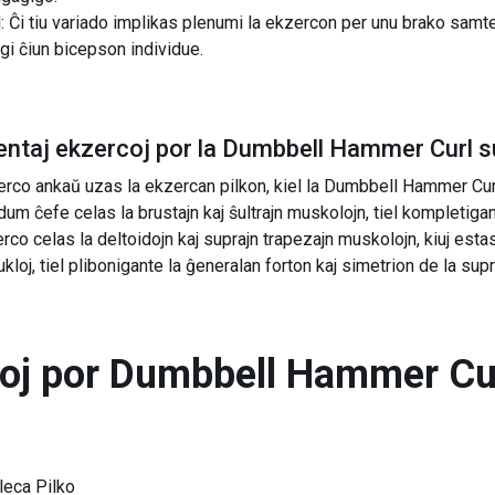
Ĉi tiu variado implikas plenumi la ekzercon per unu brako samte
igi ĉiun bicepson individue.
ntaj ekzercoj por la
Dumbbell Hammer Curl su
ekzerco ankaŭ uzas la ekzercan pilkon, kiel la Dumbbell Hammer Cu
dum ĉefe celas la brustajn kaj ŝultrajn muskolojn, tiel kompletiga
zerco celas la deltoidojn kaj suprajn trapezajn muskolojn, kiuj est
kloj, tiel plibonigante la ĝeneralan forton kaj simetrion de la sup
toj por
Dumbbell Hammer Cur
leca Pilko