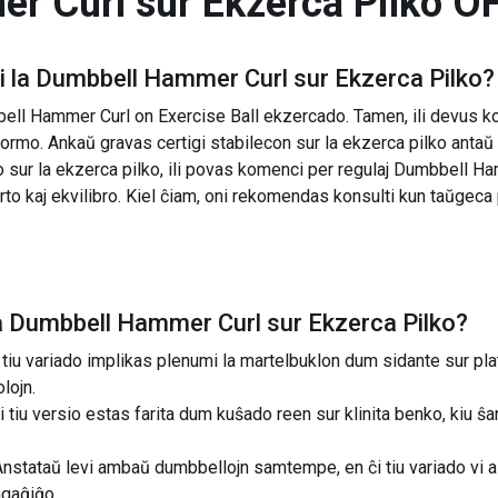
 Curl sur Ekzerca Pilko
OF
 la
Dumbbell Hammer Curl sur Ekzerca Pilko
?
ell Hammer Curl on Exercise Ball ekzercado. Tamen, ili devus k
ormo. Ankaŭ gravas certigi stabilecon sur la ekzerca pilko antaŭ
 sur la ekzerca pilko, ili povas komenci per regulaj Dumbbell Ha
forto kaj ekvilibro. Kiel ĉiam, oni rekomendas konsulti kun taŭgeca
a
Dumbbell Hammer Curl sur Ekzerca Pilko
?
iu variado implikas plenumi la martelbuklon dum sidante sur plat
lojn.
tiu versio estas farita dum kuŝado reen sur klinita benko, kiu ŝa
stataŭ levi ambaŭ dumbbellojn samtempe, en ĉi tiu variado vi alt
ngaĝiĝo.