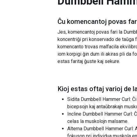
Dumbbell Hammer
Ĉu komencantoj povas fari
Jes, komencantoj povas fari la Dumbb
koncentriĝi pri konservado de taŭga f
komencanto trovas malfacila ekvilibro
iom korpigi ĝin dum ili akiras pli da 
estas faritaj ĝuste kaj sekure.
Kioj estas oftaj varioj de l
Sidita Dumbbell Hammer Curl: Ĉi t
bicepsojn kaj antaŭbrakajn musko
Incline Dumbbell Hammer Curl: Ĉi 
celas la muskolojn malsame.
Alterna Dumbbell Hammer Curl: An
fokuson pri individua muskola e