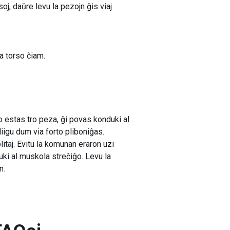
oj, daŭre levu la pezojn ĝis viaj
a torso ĉiam.
 estas tro peza, ĝi povas konduki al
iigu dum via forto pliboniĝas.
litaj. Evitu la komunan eraron uzi
uki al muskola streĉiĝo. Levu la
n.