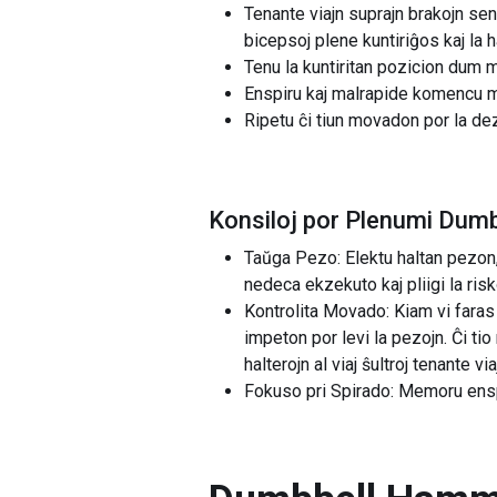
Tenante viajn suprajn brakojn sen
bicepsoj plene kuntiriĝos kaj la h
Tenu la kuntiritan pozicion dum
Enspiru kaj malrapide komencu ma
Ripetu ĉi tiun movadon por la dez
Konsiloj por Plenumi Dumb
Taŭga Pezo: Elektu haltan pezon,
nedeca ekzekuto kaj pliigi la ri
Kontrolita Movado: Kiam vi faras l
impeton por levi la pezojn. Ĉi t
halterojn al viaj ŝultroj tenante 
Fokuso pri Spirado: Memoru enspi