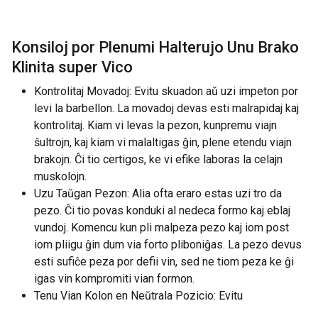
Konsiloj por Plenumi Halterujo Unu Brako
Klinita super Vico
Kontrolitaj Movadoj: Evitu skuadon aŭ uzi impeton por
levi la barbellon. La movadoj devas esti malrapidaj kaj
kontrolitaj. Kiam vi levas la pezon, kunpremu viajn
ŝultrojn, kaj kiam vi malaltigas ĝin, plene etendu viajn
brakojn. Ĉi tio certigos, ke vi efike laboras la celajn
muskolojn.
Uzu Taŭgan Pezon: Alia ofta eraro estas uzi tro da
pezo. Ĉi tio povas konduki al nedeca formo kaj eblaj
vundoj. Komencu kun pli malpeza pezo kaj iom post
iom pliigu ĝin dum via forto pliboniĝas. La pezo devus
esti sufiĉe peza por defii vin, sed ne tiom peza ke ĝi
igas vin kompromiti vian formon.
Tenu Vian Kolon en Neŭtrala Pozicio: Evitu