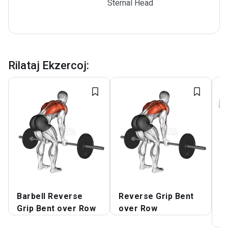
Sternal Head
Rilataj Ekzercoj
:
Barbell Reverse
Reverse Grip Bent
H
Grip Bent over Row
over Row
C
V