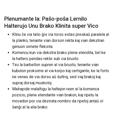
Plenumante la: Paŝo-poŝa Lernilo
Halterujo Unu Brako Klinita super Vico
Klinu ĉe via talio ĝis via torso estas preskaŭ paralela al
la planko, tenante vian dorson rekta kaj vian dekstran
genuon iomete fleksita.
Komencu kun via dekstra brako plene etendita, tiel ke
la haltero pendas rekte sub via brusto.
Tiru la barbellon supren al via brusto, tenante vian
kubuton proksime al via korpo kaj certigante, ke la forto
ne venas de via dorso aŭ ŝultroj, sed viaj brakoj kaj
supraj dorsaj muskoloj.
Malrapide malaltigu la haltejon reen al la komenca
pozicio, plene etendante vian brakon, kaj ripetu la
movadon por via dezirata nombro da ripetoj antaŭ ol
ŝanĝi al la alia brako.