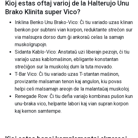
Kioj estas oftaj varioj de la
Halterujo Unu
Brako Klinita super Vico
?
Inklina Benko Unu Brako-Vico: Ĉi tiu variado uzas klinan
benkon por subteni vian korpon, reduktante streĉon sur
via malsupra dorso dum ĝi ankoraŭ celas la samajn
muskolgrupojn.
Sidanta Kablo-Vico: Anstataŭ uzi liberajn pezojn, ĉi tiu
variaĵo uzas kablomaŝinon, ebligante konstantan
streĉiĝon sur la muskoloj dum la tuta movado.
T-Bar Vico: Ĉi tiu variado uzas T-stantan maŝinon,
provizante malsaman tenon kaj angulon, kiu povas
helpi celi malsamajn areojn de la malantaŭaj muskoloj.
Renegade Row: Ĉi tiu defia variaĵo kombinas puŝon kun
unu-braka vico, helpante labori kaj vian supran korpon
kaj kernon samtempe.