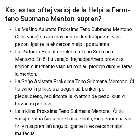
Kioj estas oftaj varioj de la
Helpita Ferm-
teno Submana Menton-supren
?
La Maŝino Asistata Proksima Teno Submana Mentono:
Ĉi tiu variaĵo uzas maŝinon kiu kontraŭpezas vian
pezon, igante la ekzercon malpli postulema.
La Partnero Helpata Proksima Teno Submana
Mentono: En ĉi tiu variaĵo, trejnadpartnero provizas
helpon subtenante viajn krurojn aŭ piedojn dum vi faras
la menton.
La Seĝo Asistata Proksima Teno Submana Mentono: Ĉi
tiu vario implikas uzi seĝon aŭ benkon por
piedsubteno, reduktante la kvanton de pezo, kiun vi
bezonas por levi.
La Inklina Proksima Teno Submana Mentono: Ĉi tiu
variaĵo estas farita sur klinita eltirilo, kiu permesas vin
tiri vin supren laŭ angulo, igante la ekzercon malpli
malfacila.