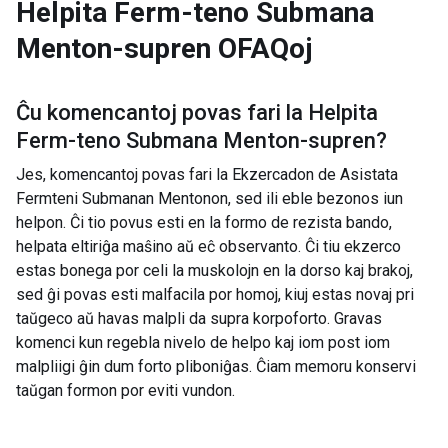
Helpita Ferm-teno Submana
Menton-supren
OFAQoj
Ĉu komencantoj povas fari la
Helpita
Ferm-teno Submana Menton-supren
?
Jes, komencantoj povas fari la Ekzercadon de Asistata
Fermteni Submanan Mentonon, sed ili eble bezonos iun
helpon. Ĉi tio povus esti en la formo de rezista bando,
helpata eltiriĝa maŝino aŭ eĉ observanto. Ĉi tiu ekzerco
estas bonega por celi la muskolojn en la dorso kaj brakoj,
sed ĝi povas esti malfacila por homoj, kiuj estas novaj pri
taŭgeco aŭ havas malpli da supra korpoforto. Gravas
komenci kun regebla nivelo de helpo kaj iom post iom
malpliigi ĝin dum forto pliboniĝas. Ĉiam memoru konservi
taŭgan formon por eviti vundon.