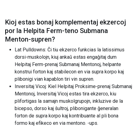
Kioj estas bonaj komplementaj ekzercoj
por la
Helpita Ferm-teno Submana
Menton-supren
?
Lat Pulldowns: Ĉi tiu ekzerco funkcias la latissimus
dorsi-muskolojn, kiuj ankaŭ estas engaĝitaj dum
Helpitaj Ferm-prenaj Submanaj Mentonoj, helpante
konstrui forton kaj stabilecon en via supra korpo kaj
plibonigi vian kapablon tiri vin supren.
Inversitaj Vicoj: Kiel Helpitaj Proksime-prenaj Submanaj
Mentonoj, Inversitaj Vicoj estas tira ekzerco, kiu
plifortigas la samajn muskolgrupojn, inkluzive de la
bicepso, dorso kaj ŝultroj, plibonigante ĝeneralan
forton de supra korpo kaj kontribuante al pli bona
formo kaj efikeco en via mentono. -ups.