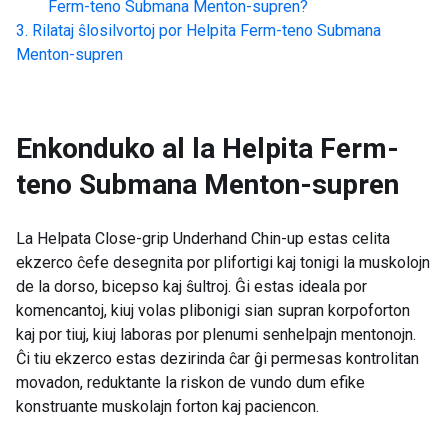
Ferm-teno Submana Menton-supren
?
Rilataj ŝlosilvortoj por
Helpita Ferm-teno Submana
Menton-supren
Enkonduko al la
Helpita Ferm-
teno Submana Menton-supren
La Helpata Close-grip Underhand Chin-up estas celita
ekzerco ĉefe desegnita por plifortigi kaj tonigi la muskolojn
de la dorso, bicepso kaj ŝultroj. Ĝi estas ideala por
komencantoj, kiuj volas plibonigi sian supran korpoforton
kaj por tiuj, kiuj laboras por plenumi senhelpajn mentonojn.
Ĉi tiu ekzerco estas dezirinda ĉar ĝi permesas kontrolitan
movadon, reduktante la riskon de vundo dum efike
konstruante muskolajn forton kaj paciencon.