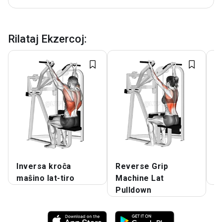
Rilataj Ekzercoj
:
Inversa kroĉa
Reverse Grip
I
maŝino lat-tiro
Machine Lat
m
Pulldown