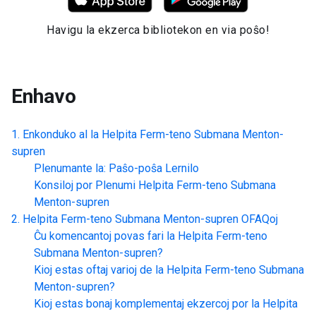
Havigu la ekzerca bibliotekon en via poŝo!
Enhavo
Enkonduko al la
Helpita Ferm-teno Submana Menton-
supren
Plenumante la: Paŝo-poŝa Lernilo
Konsiloj por Plenumi
Helpita Ferm-teno Submana
Menton-supren
Helpita Ferm-teno Submana Menton-supren
OFAQoj
Ĉu komencantoj povas fari la
Helpita Ferm-teno
Submana Menton-supren
?
Kioj estas oftaj varioj de la
Helpita Ferm-teno Submana
Menton-supren
?
Kioj estas bonaj komplementaj ekzercoj por la
Helpita