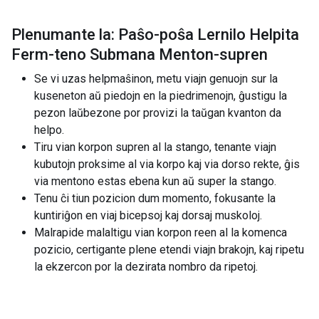
Plenumante la: Paŝo-poŝa Lernilo Helpita
Ferm-teno Submana Menton-supren
Se vi uzas helpmaŝinon, metu viajn genuojn sur la
kuseneton aŭ piedojn en la piedrimenojn, ĝustigu la
pezon laŭbezone por provizi la taŭgan kvanton da
helpo.
Tiru vian korpon supren al la stango, tenante viajn
kubutojn proksime al via korpo kaj via dorso rekte, ĝis
via mentono estas ebena kun aŭ super la stango.
Tenu ĉi tiun pozicion dum momento, fokusante la
kuntiriĝon en viaj bicepsoj kaj dorsaj muskoloj.
Malrapide malaltigu vian korpon reen al la komenca
pozicio, certigante plene etendi viajn brakojn, kaj ripetu
la ekzercon por la dezirata nombro da ripetoj.