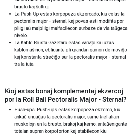
brusto kaj ŝultroj.
La Push-Up estas korpopeza ekzercado, kiu celas la
pectoralis major - sternal, kaj povas esti modifita por
pliigi aŭ malpliigi malfacilecon surbaze de via taŭgeca
nivelo.
La Kablo Brusta Gazetaro estas variaĵo kiu uzas
kablomaŝinon, ebligante pli grandan gamon de moviĝo
kaj konstanta streĉiĝo sur la pectoralis major - sternal
tra la tuta.
Kioj estas bonaj komplementaj ekzercoj
por la
Roll Ball Pectoralis Major - Sternal
?
Push-ups: Push-ups estas korpopeza ekzerco, kiu
ankaŭ engaĝas la pectoralis major, same kiel aliajn
muskolojn en la brusto, brakoj kaj kerno, antaŭenigante
totalan supran korpoforton kaj stabilecon kiu