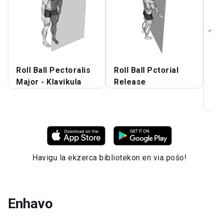
Roll Ball Pectoralis
Roll Ball Pctorial
R
Major - Klavikula
Release
S
F
R
Havigu la ekzerca bibliotekon en via poŝo!
Enhavo