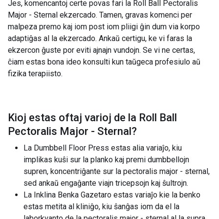
Jes, komencantoj certe povas fari la Roll Ball Pectoralis
Major - Sternal ekzercado. Tamen, gravas komenci per
malpeza premo kaj iom post iom pliigi ĝin dum via korpo
adaptiĝas al la ekzercado. Ankaŭ certigu, ke vi faras la
ekzercon ĝuste por eviti ajnajn vundojn. Se vi ne certas,
ĉiam estas bona ideo konsulti kun taŭgeca profesiulo aŭ
fizika terapiisto.
Kioj estas oftaj varioj de la
Roll Ball
Pectoralis Major - Sternal
?
La Dumbbell Floor Press estas alia variaĵo, kiu
implikas kuŝi sur la planko kaj premi dumbbellojn
supren, koncentriĝante sur la pectoralis major - sternal,
sed ankaŭ engaĝante viajn tricepsojn kaj ŝultrojn.
La Inklina Benka Gazetaro estas variaĵo kie la benko
estas metita al kliniĝo, kiu ŝanĝas iom da el la
laborkvanto de la pectoralis major - sternal al la supra