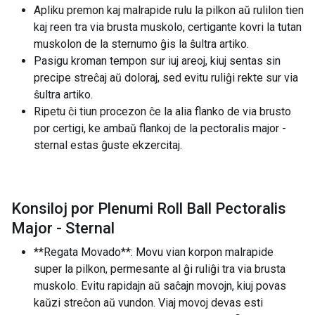
Apliku premon kaj malrapide rulu la pilkon aŭ rulilon tien
kaj reen tra via brusta muskolo, certigante kovri la tutan
muskolon de la sternumo ĝis la ŝultra artiko.
Pasigu kroman tempon sur iuj areoj, kiuj sentas sin
precipe streĉaj aŭ doloraj, sed evitu ruliĝi rekte sur via
ŝultra artiko.
Ripetu ĉi tiun procezon ĉe la alia flanko de via brusto
por certigi, ke ambaŭ flankoj de la pectoralis major -
sternal estas ĝuste ekzercitaj.
Konsiloj por Plenumi Roll Ball Pectoralis
Major - Sternal
**Regata Movado**: Movu vian korpon malrapide
super la pilkon, permesante al ĝi ruliĝi tra via brusta
muskolo. Evitu rapidajn aŭ saĉajn movojn, kiuj povas
kaŭzi streĉon aŭ vundon. Viaj movoj devas esti