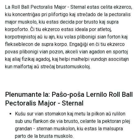
La Roll Ball Pectoralis Major - Sternal estas celita ekzerco,
kiu koncentriĝas pri plifortigo kaj streĉado de la pectoralis
major muskolo, kiu estas decida por brusto kaj supra
korpoforto. Ĉi tiu ekzerco estas ideala por atletoj,
korpotrejnistoj aŭ iu ajn, kiu volas plibonigi sian forton kaj
flekseblecon de supra korpo. Engaĝiĝi en ĉi tiu ekzerco
povas plibonigi vian pozon, akceli vian agadon en sportoj
kaj aliaj fizikaj agadoj, kaj helpi malhelpi vundojn asociitajn
kun malfortaj aŭ streĉaj brustomuskoloj.
Plenumante la: Paŝo-poŝa Lernilo Roll Ball
Pectoralis Major - Sternal
Kuŝu sur vian stomakon kaj metu la pilkon aŭ rulilon
sub unu flankon de via brusto, celante la pektoran plej
grandan - sternan muskolon, kiu estas la malsupra
parto de la brusta muskolo.