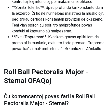
kontrolitaj kaj intencitaj por maksimuma efikeco.
**Spirita Tekniko**: Spiru profunde kaj konstante dum
la ekzerco. Ĉi tio ne nur helpas malstreĉi la muskolojn,
sed ankaŭ certigas konstantan provizon de oksigeno.
Teni vian spiron aŭ spiri tro malprofunde povas
konduki al kapturno aŭ malpezemo.
**Evitu Tropremon**: Kvankam gravas apliki iom da
premo al la muskolo, evitu tro forte premadi. Tropremo
povas kaŭzi malkomforton aŭ eĉ kontuzon. Aŭskultu
Roll Ball Pectoralis Major -
Sternal
OFAQoj
Ĉu komencantoj povas fari la
Roll Ball
Pectoralis Major - Sternal
?