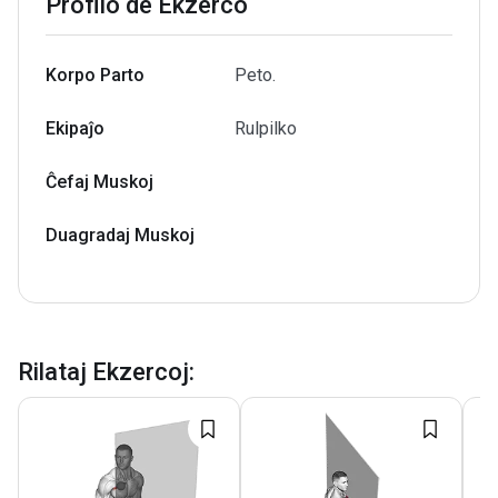
Profilo de Ekzerco
Korpo Parto
Peto.
Ekipaĵo
Rulpilko
Ĉefaj Muskoj
Duagradaj Muskoj
Rilataj Ekzercoj
: