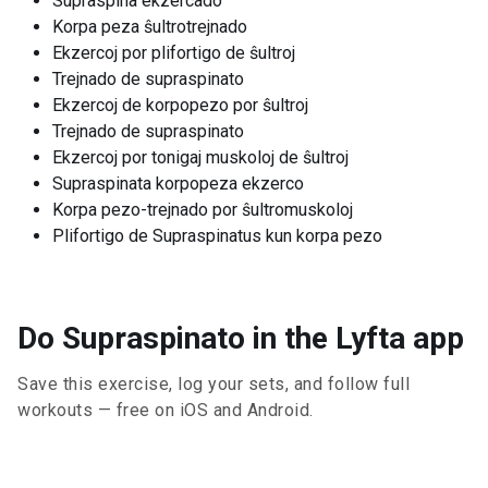
Supraspina ekzercado
Korpa peza ŝultrotrejnado
Ekzercoj por plifortigo de ŝultroj
Trejnado de supraspinato
Ekzercoj de korpopezo por ŝultroj
Trejnado de supraspinato
Ekzercoj por tonigaj muskoloj de ŝultroj
Supraspinata korpopeza ekzerco
Korpa pezo-trejnado por ŝultromuskoloj
Plifortigo de Supraspinatus kun korpa pezo
Do Supraspinato in the Lyfta app
Save this exercise, log your sets, and follow full
workouts — free on iOS and Android.