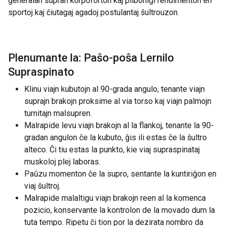
ĝeneralan supran korpoforton kaj plibonigi rendimenton en
sportoj kaj ĉiutagaj agadoj postulantaj ŝultrouzon.
Plenumante la: Paŝo-poŝa Lernilo
Supraspinato
Klinu viajn kubutojn al 90-grada angulo, tenante viajn
suprajn brakojn proksime al via torso kaj viajn palmojn
turnitajn malsupren.
Malrapide levu viajn brakojn al la flankoj, tenante la 90-
gradan angulon ĉe la kubuto, ĝis ili estas ĉe la ŝultro
alteco. Ĉi tiu estas la punkto, kie viaj supraspinataj
muskoloj plej laboras.
Paŭzu momenton ĉe la supro, sentante la kuntiriĝon en
viaj ŝultroj.
Malrapide malaltigu viajn brakojn reen al la komenca
pozicio, konservante la kontrolon de la movado dum la
tuta tempo. Ripetu ĉi tion por la dezirata nombro da