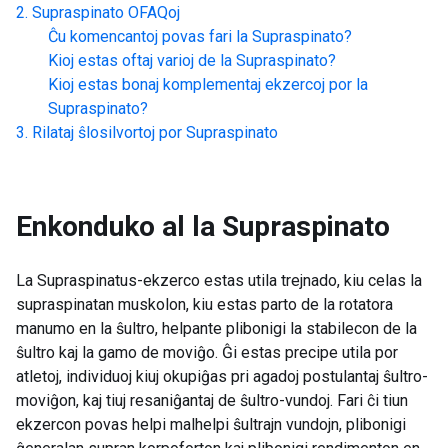
Supraspinato
OFAQoj
Ĉu komencantoj povas fari la
Supraspinato
?
Kioj estas oftaj varioj de la
Supraspinato
?
Kioj estas bonaj komplementaj ekzercoj por la
Supraspinato
?
Rilataj ŝlosilvortoj por
Supraspinato
Enkonduko al la
Supraspinato
La Supraspinatus-ekzerco estas utila trejnado, kiu celas la
supraspinatan muskolon, kiu estas parto de la rotatora
manumo en la ŝultro, helpante plibonigi la stabilecon de la
ŝultro kaj la gamo de moviĝo. Ĝi estas precipe utila por
atletoj, individuoj kiuj okupiĝas pri agadoj postulantaj ŝultro-
moviĝon, kaj tiuj resaniĝantaj de ŝultro-vundoj. Fari ĉi tiun
ekzercon povas helpi malhelpi ŝultrajn vundojn, plibonigi