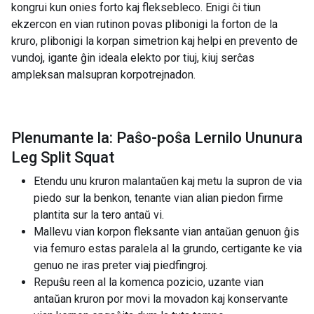
kongrui kun onies forto kaj fleksebleco. Enigi ĉi tiun
ekzercon en vian rutinon povas plibonigi la forton de la
kruro, plibonigi la korpan simetrion kaj helpi en prevento de
vundoj, igante ĝin ideala elekto por tiuj, kiuj serĉas
ampleksan malsupran korpotrejnadon.
Plenumante la: Paŝo-poŝa Lernilo Ununura
Leg Split Squat
Etendu unu kruron malantaŭen kaj metu la supron de via
piedo sur la benkon, tenante vian alian piedon firme
plantita sur la tero antaŭ vi.
Mallevu vian korpon fleksante vian antaŭan genuon ĝis
via femuro estas paralela al la grundo, certigante ke via
genuo ne iras preter viaj piedfingroj.
Repuŝu reen al la komenca pozicio, uzante vian
antaŭan kruron por movi la movadon kaj konservante