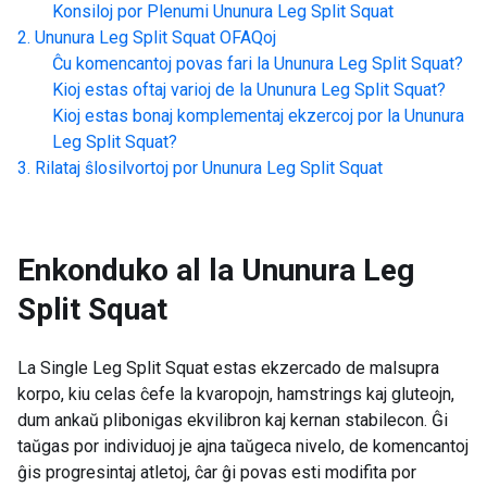
Konsiloj por Plenumi
Ununura Leg Split Squat
Ununura Leg Split Squat
OFAQoj
Ĉu komencantoj povas fari la
Ununura Leg Split Squat
?
Kioj estas oftaj varioj de la
Ununura Leg Split Squat
?
Kioj estas bonaj komplementaj ekzercoj por la
Ununura
Leg Split Squat
?
Rilataj ŝlosilvortoj por
Ununura Leg Split Squat
Enkonduko al la
Ununura Leg
Split Squat
La Single Leg Split Squat estas ekzercado de malsupra
korpo, kiu celas ĉefe la kvaropojn, hamstrings kaj gluteojn,
dum ankaŭ plibonigas ekvilibron kaj kernan stabilecon. Ĝi
taŭgas por individuoj je ajna taŭgeca nivelo, de komencantoj
ĝis progresintaj atletoj, ĉar ĝi povas esti modifita por