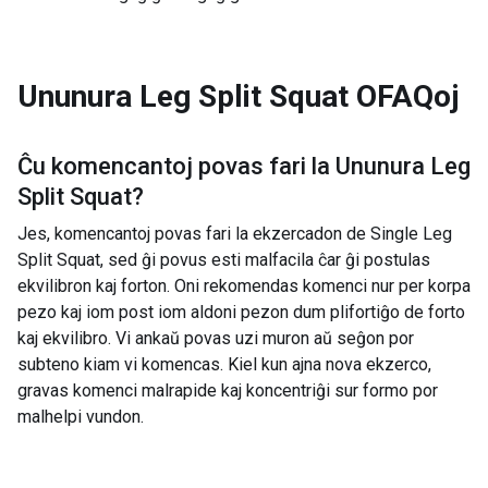
Ununura Leg Split Squat
OFAQoj
Ĉu komencantoj povas fari la
Ununura Leg
Split Squat
?
Jes, komencantoj povas fari la ekzercadon de Single Leg
Split Squat, sed ĝi povus esti malfacila ĉar ĝi postulas
ekvilibron kaj forton. Oni rekomendas komenci nur per korpa
pezo kaj iom post iom aldoni pezon dum plifortiĝo de forto
kaj ekvilibro. Vi ankaŭ povas uzi muron aŭ seĝon por
subteno kiam vi komencas. Kiel kun ajna nova ekzerco,
gravas komenci malrapide kaj koncentriĝi sur formo por
malhelpi vundon.