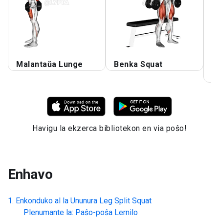
Malantaŭa Lunge
Benka Squat
D
S
Havigu la ekzerca bibliotekon en via poŝo!
Enhavo
Enkonduko al la
Ununura Leg Split Squat
Plenumante la: Paŝo-poŝa Lernilo