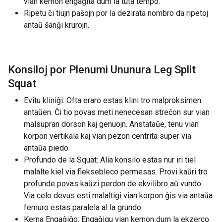
vian kernon engaĝita dum la tuta tempo.
Ripetu ĉi tiujn paŝojn por la dezirata nombro da ripetoj
antaŭ ŝanĝi krurojn.
Konsiloj por Plenumi Ununura Leg Split
Squat
Evitu kliniĝi: Ofta eraro estas klini tro malproksimen
antaŭen. Ĉi tio povas meti nenecesan streĉon sur vian
malsupran dorson kaj genuojn. Anstataŭe, tenu vian
korpon vertikala kaj vian pezon centrita super via
antaŭa piedo.
Profundo de la Squat: Alia konsilo estas nur iri tiel
malalte kiel via fleksebleco permesas. Provi kaŭri tro
profunde povas kaŭzi perdon de ekvilibro aŭ vundo.
Via celo devus esti malaltigi vian korpon ĝis via antaŭa
femuro estas paralela al la grundo.
Kerna Engaĝiĝo: Engaĝigu vian kernon dum la ekzerco