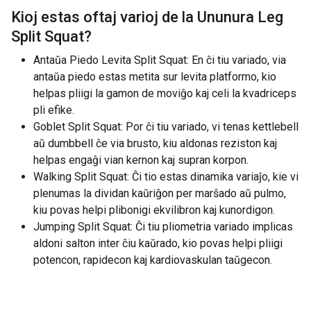
Kioj estas oftaj varioj de la
Ununura Leg
Split Squat
?
Antaŭa Piedo Levita Split Squat: En ĉi tiu variado, via
antaŭa piedo estas metita sur levita platformo, kio
helpas pliigi la gamon de moviĝo kaj celi la kvadriceps
pli efike.
Goblet Split Squat: Por ĉi tiu variado, vi tenas kettlebell
aŭ dumbbell ĉe via brusto, kiu aldonas reziston kaj
helpas engaĝi vian kernon kaj supran korpon.
Walking Split Squat: Ĉi tio estas dinamika variaĵo, kie vi
plenumas la dividan kaŭriĝon per marŝado aŭ pulmo,
kiu povas helpi plibonigi ekvilibron kaj kunordigon.
Jumping Split Squat: Ĉi tiu pliometria variado implicas
aldoni salton inter ĉiu kaŭrado, kio povas helpi pliigi
potencon, rapidecon kaj kardiovaskulan taŭgecon.