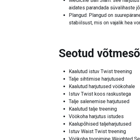
Medicine Ball Slam: see harjutus
aidates parandada süvalihaste jõu
Plangud: Plangud on suurepärane 
stabiilsust, mis on vajalik hea v
Seotud võtmes
Kaalutud istuv Twist treening
Talje sihtimise harjutused
Kaalutud harjutused vöökohale
Istuv Twist koos raskustega
Talje salenemise harjutused
Kaalutud talje treening
Vöökoha harjutus istudes
Kaalupõhised taljeharjutused
Istuv Waist Twist treening
Vöökoha toonimine Weighted Sea