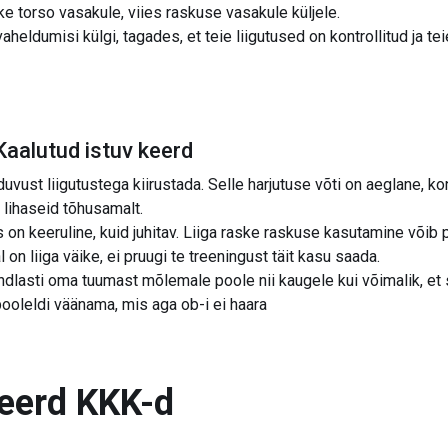
e torso vasakule, viies raskuse vasakule küljele.
heldumisi külgi, tagades, et teie liigutused on kontrollitud ja tei
aalutud istuv keerd
lduvust liigutustega kiirustada. Selle harjutuse võti on aeglane, kon
a lihaseid tõhusamalt.
s on keeruline, kuid juhitav. Liiga raske raskuse kasutamine võib
l on liiga väike, ei pruugi te treeningust täit kasu saada.
indlasti oma tuumast mõlemale poole nii kaugele kui võimalik, et s
ooleldi väänama, mis aga ob-i ei haara
keerd
KKK-d