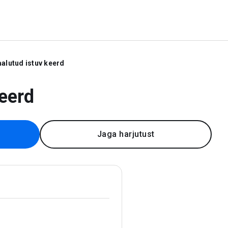
alutud istuv keerd
keerd
Jaga harjutust