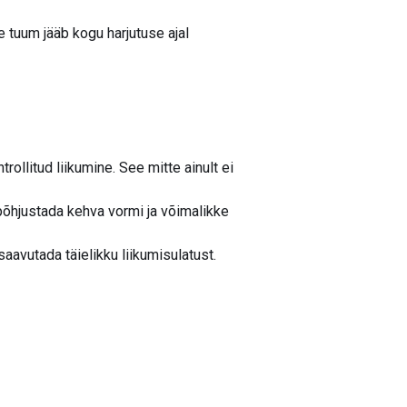
e tuum jääb kogu harjutuse ajal
trollitud liikumine. See mitte ainult ei
 põhjustada kehva vormi ja võimalikke
aavutada täielikku liikumisulatust.