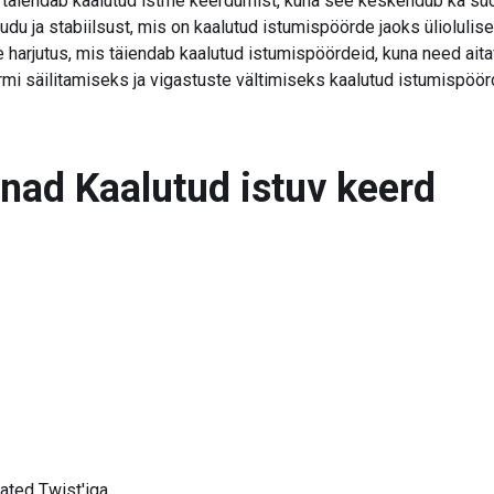
 täiendab kaalutud istme keerdumist, kuna see keskendub ka süda
du ja stabiilsust, mis on kaalutud istumispöörde jaoks üliolulise
harjutus, mis täiendab kaalutud istumispöördeid, kuna need aitav
ormi säilitamiseks ja vigastuste vältimiseks kaalutud istumispöörd
õnad
Kaalutud istuv keerd
ted Twist'iga