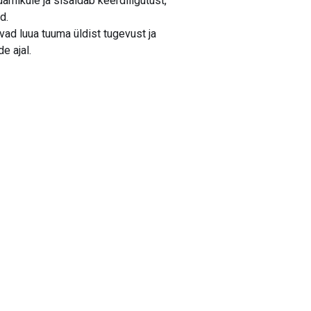
mikule ja sisaldab keerdliigutust,
d.
ad luua tuuma üldist tugevust ja
e ajal.