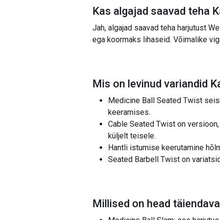
Kas algajad saavad teha
K
Jah, algajad saavad teha harjutust W
ega koormaks lihaseid. Võimalike viga
Mis on levinud variandid
Ka
Medicine Ball Seated Twist seisne
keeramises.
Cable Seated Twist on versioon, 
küljelt teisele.
Hantli istumise keerutamine hõlm
Seated Barbell Twist on variatsio
Millised on head täiendav