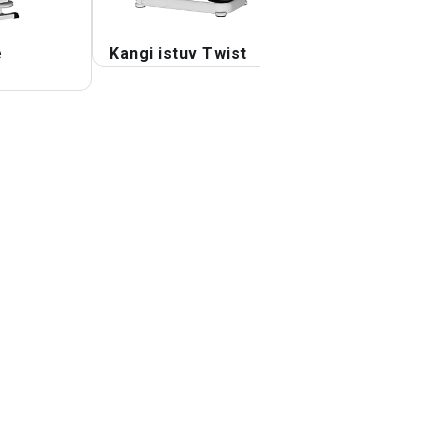
e
Kangi istuv Twist
Hantlite külgsild
painutatud jalaga