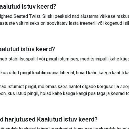
aalutud istuv keerd
?
eighted Seated Twist. Siiski peaksid nad alustama väikese rasku
stuste vältimiseks on soovitatav lasta treeneril või kogenud isi
alutud istuv keerd
?
b stabiilsuspallil või pingil istumises, meditsiinipalli kahe käeg
kus istud pingil kaablimasina lähedal, hoiad kahe käega kaabli k
ab istumist pingil, mõlemas käes hantel õlgade kõrgusel ja seejär
on, kus istud pingil, hoiad kahe käega kangi pea taga ja keerad tor
ad harjutused
Kaalutud istuv keerd
?