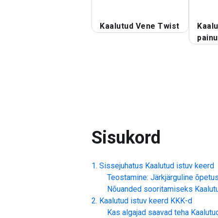
Kaalutud Vene Twist
Kaal
painu
Sisukord
Sissejuhatus
Kaalutud istuv keerd
Teostamine: Järkjärguline õpetu
Nõuanded sooritamiseks
Kaalut
Kaalutud istuv keerd
KKK-d
Kas algajad saavad teha
Kaalutu