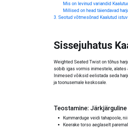
Mis on levinud variandid
Kaalutu
Millised on head täiendavad har
Seotud võtmesõnad
Kaalutud istu
Sissejuhatus
Ka
Weighted Seated Twist on tõhus harjut
sobib igas vormis inimestele, alates 
Inimesed võiksid eelistada seda harju
ja toonusemale keskosale.
Teostamine: Järkjärguline
Kummarduge veidi tahapoole, nii 
Keerake torso aeglaselt paremale