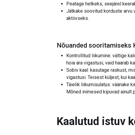
Peatage hetkeks, seejärel keerak
Jätkake soovitud korduste arvu va
aktiivseks.
Nõuanded sooritamiseks K
Kontrollitud liikumine: vältige ka
hoia ära vigastusi, vaid haarab k
Sobiv kaal: kasutage raskust, mi
vigastusi. Teisest küljest, kui kaa
Täielik liikumisulatus: väänake k
Mõned inimesed kipuvad ainult p
Kaalutud istuv 