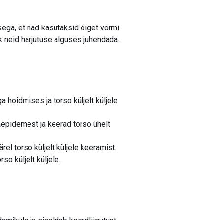
sega, et nad kasutaksid õiget vormi
k neid harjutuse alguses juhendada.
a hoidmises ja torso küljelt küljele
äepidemest ja keerad torso ühelt
el torso küljelt küljele keeramist.
so küljelt küljele.