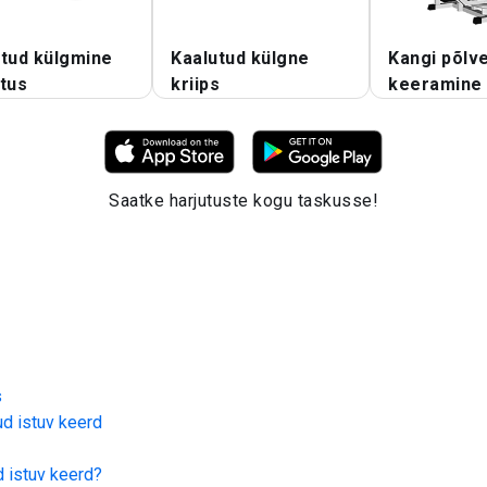
utud külgmine
Kaalutud külgne
Kangi põlv
tus
kriips
keeramine
Saatke harjutuste kogu taskusse!
s
ud istuv keerd
d istuv keerd
?