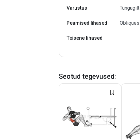
Varustus
Tungugilt
Peamised lihased
Obliques
Teisene lihased
Seotud tegevused
: