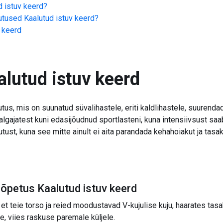
d istuv keerd
?
jutused
Kaalutud istuv keerd
?
v keerd
alutud istuv keerd
us, mis on suunatud süvalihastele, eriti kaldlihastele, suurendade
algajatest kuni edasijõudnud sportlasteni, kuna intensiivsust sa
tust, kuna see mitte ainult ei aita parandada kehahoiakut ja tasa
 õpetus Kaalutud istuv keerd
et teie torso ja reied moodustavad V-kujulise kuju, haarates tas
, viies raskuse paremale küljele.