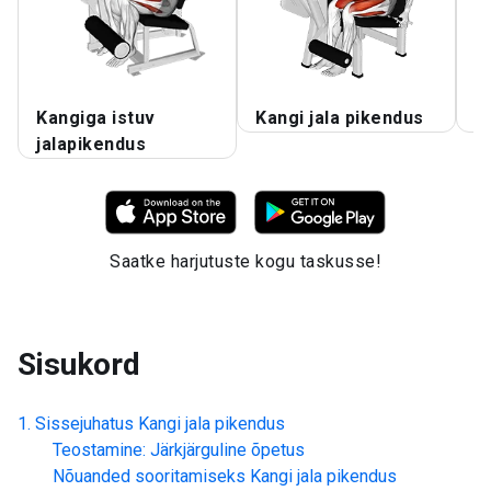
Kangiga istuv
Kangi jala pikendus
K
jalapikendus
Saatke harjutuste kogu taskusse!
Sisukord
Sissejuhatus
Kangi jala pikendus
Teostamine: Järkjärguline õpetus
Nõuanded sooritamiseks
Kangi jala pikendus