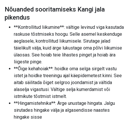
Nõuanded sooritamiseks Kangi jala
pikendus
**Kontrollitud liikumine**: vältige levinud viga kasutada
raskuse tõstmiseks hoogu. Selle asemel keskenduge
aeglasele, kontrollitud liikumisele. Sirutage jalad
täielikult välja, kuid ärge lukustage oma põlvi liikumise
ülaosas. See hoiab teie lihastes pinget ja hoiab ära
liigeste pinge.
**Õige kehahoiak**: hoidke oma selga sirgelt vastu
istet ja hoidke treeningu ajal käepidemetest kinni. See
aitab säilitada õiget selgroo joondamist ja vältida
alaselja vigastusi. Vältige selja kumerdamist või
istmikute tõstmist istmelt.
**Hingamistehnika**: Ärge unustage hingata. Jalgu
sirutades hingake välja ja algasendisse naastes
hingake sisse