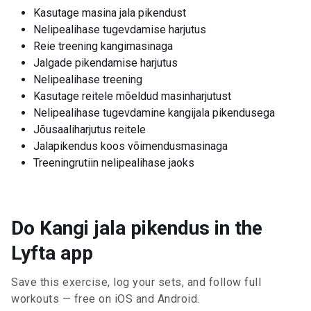
Kasutage masina jala pikendust
Nelipealihase tugevdamise harjutus
Reie treening kangimasinaga
Jalgade pikendamise harjutus
Nelipealihase treening
Kasutage reitele mõeldud masinharjutust
Nelipealihase tugevdamine kangijala pikendusega
Jõusaaliharjutus reitele
Jalapikendus koos võimendusmasinaga
Treeningrutiin nelipealihase jaoks
Do Kangi jala pikendus in the
Lyfta app
Save this exercise, log your sets, and follow full
workouts — free on iOS and Android.