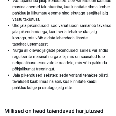
Vastupanuriba jalapikendused: see variatsioon kasutab
masina asemel takistusriba, kus kinnitate rihma ümber
pahkluu ja liikumatu eseme ning sirutage seejärel jalg
vastu takistust.
Ühe jala pikendused: see variatsioon sarnaneb tavalise
jala pikendamisega, kuid seda tehakse üks jalg
korraga, mis võib aidata lahendada lihaste
tasakaalustamatust.
Nurga all olevad jalgade pikendused: selles variandis
reguleerite masinat nurga alla, mis on suunatud teie
nelipealihase erinevatele osadele, mis võib pakkuda
põhjalikumat treeningut.
Jala pikendused seistes: seda varianti tehakse püsti,
tavaliselt kaablimasina abil, kus kinnitate kaabli
pahkluu külge ja sirutage jalg ette.
Millised on head täiendavad harjutused