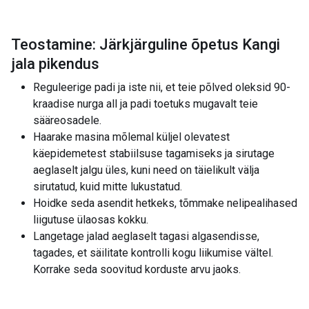
Teostamine: Järkjärguline õpetus Kangi
jala pikendus
Reguleerige padi ja iste nii, et teie põlved oleksid 90-
kraadise nurga all ja padi toetuks mugavalt teie
sääreosadele.
Haarake masina mõlemal küljel olevatest
käepidemetest stabiilsuse tagamiseks ja sirutage
aeglaselt jalgu üles, kuni need on täielikult välja
sirutatud, kuid mitte lukustatud.
Hoidke seda asendit hetkeks, tõmmake nelipealihased
liigutuse ülaosas kokku.
Langetage jalad aeglaselt tagasi algasendisse,
tagades, et säilitate kontrolli kogu liikumise vältel.
Korrake seda soovitud korduste arvu jaoks.