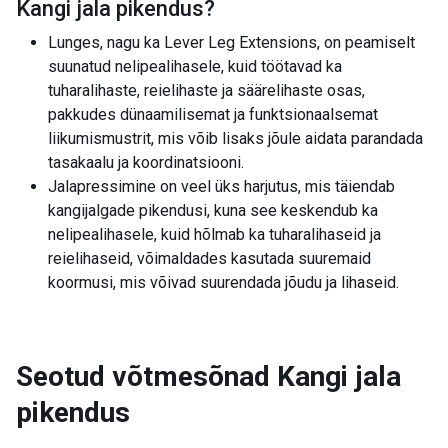
Kangi jala pikendus
?
Lunges, nagu ka Lever Leg Extensions, on peamiselt
suunatud nelipealihasele, kuid töötavad ka
tuharalihaste, reielihaste ja säärelihaste osas,
pakkudes dünaamilisemat ja funktsionaalsemat
liikumismustrit, mis võib lisaks jõule aidata parandada
tasakaalu ja koordinatsiooni.
Jalapressimine on veel üks harjutus, mis täiendab
kangijalgade pikendusi, kuna see keskendub ka
nelipealihasele, kuid hõlmab ka tuharalihaseid ja
reielihaseid, võimaldades kasutada suuremaid
koormusi, mis võivad suurendada jõudu ja lihaseid.
Seotud võtmesõnad
Kangi jala
pikendus