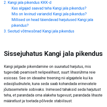
Kangi jala pikendus
KKK-d
Kas algajad saavad teha
Kangi jala pikendus
?
Mis on levinud variandid
Kangi jala pikendus
?
Millised on head täiendavad harjutused
Kangi jala
pikendus
?
Seotud võtmesõnad
Kangi jala pikendus
Sissejuhatus
Kangi jala pikendus
Kangi jalgade pikendamine on suunatud harjutus, mis
tugevdab peamiselt nelipealihast, suurt lihasrühma reie
esiosas. See on ideaalne treening nii algajatele kui ka
edasijõudnutele, kuna seda saab kohandada erinevatele
jõutasemetele sobivaks. Inimesed tahaksid seda harjutust
teha, et parandada oma alakeha tugevust, parandada lihaste
määratlust ja toetada põlvede stabiilsust.