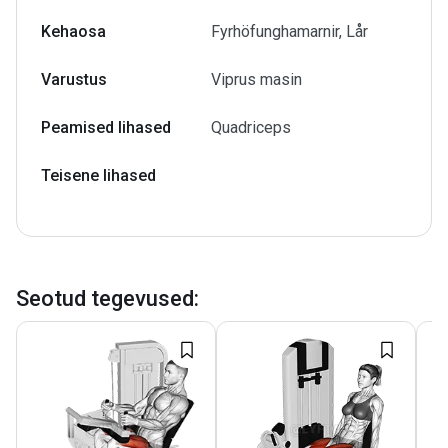
Kehaosa
Fyrhöfunghamarnir, Lår
Varustus
Viprus masin
Peamised lihased
Quadriceps
Teisene lihased
Seotud tegevused
: