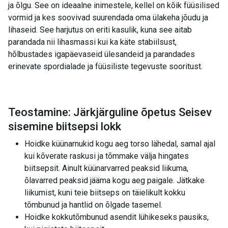
ja õlgu. See on ideaalne inimestele, kellel on kõik füüsilised
vormid ja kes soovivad suurendada oma ülakeha jõudu ja
lihaseid. See harjutus on eriti kasulik, kuna see aitab
parandada nii lihasmassi kui ka käte stabiilsust,
hõlbustades igapäevaseid ülesandeid ja parandades
erinevate spordialade ja füüsiliste tegevuste sooritust.
Teostamine: Järkjärguline õpetus Seisev
sisemine biitsepsi lokk
Hoidke küünarnukid kogu aeg torso lähedal, samal ajal
kui kõverate raskusi ja tõmmake välja hingates
biitsepsit. Ainult küünarvarred peaksid liikuma,
õlavarred peaksid jääma kogu aeg paigale. Jätkake
liikumist, kuni teie biitseps on täielikult kokku
tõmbunud ja hantlid on õlgade tasemel.
Hoidke kokkutõmbunud asendit lühikeseks pausiks,