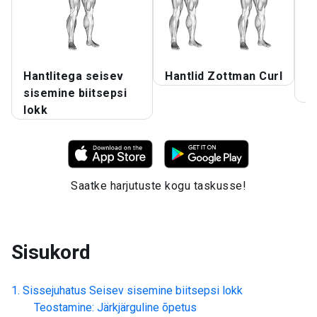
Hantlitega seisev
Hantlid Zottman Curl
H
sisemine biitsepsi
S
lokk
Saatke harjutuste kogu taskusse!
Sisukord
Sissejuhatus
Seisev sisemine biitsepsi lokk
Teostamine: Järkjärguline õpetus