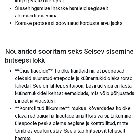
kui pigistate biitsepsit.
Sissehingamisel hakake hantleid aeglaselt
algasendisse viima.
Korrake protsessi soovitatud korduste arvu jaoks.
Nõuanded sooritamiseks Seisev sisemine
biitsepsi lokk
**Õige käepide**: hoidke hantleid nii, et peopesad
oleksid suunatud ettepoole ja küünarnukid oleks torso
lähedal. See on lähtepositsioon. Levinud viga on lasta
küünarnukkidel kehast eemalduda, mis võib põhjustada
pinget ja vigastusi.
**Kontrollitud liikumine**: raskusi kõverdades hoidke
õlavarred paigal ja liigutage ainult käsivarsi. Liikumine
ülespoole peaks olema aeglane ja kontrollitud, mitte
tõmblev ega kiirustav. See aitab biitsepsit tõhusalt
haarata.