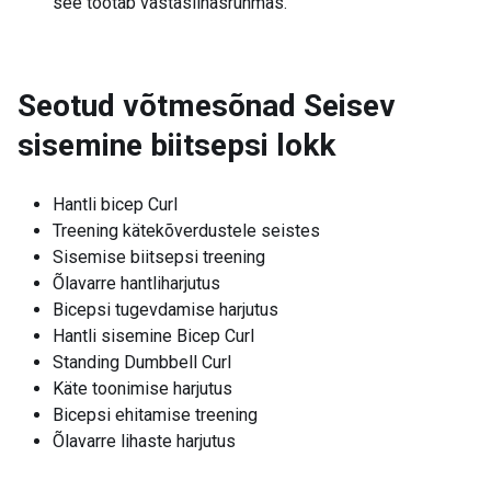
see töötab vastaslihasrühmas.
Seotud võtmesõnad
Seisev
sisemine biitsepsi lokk
Hantli bicep Curl
Treening kätekõverdustele seistes
Sisemise biitsepsi treening
Õlavarre hantliharjutus
Bicepsi tugevdamise harjutus
Hantli sisemine Bicep Curl
Standing Dumbbell Curl
Käte toonimise harjutus
Bicepsi ehitamise treening
Õlavarre lihaste harjutus