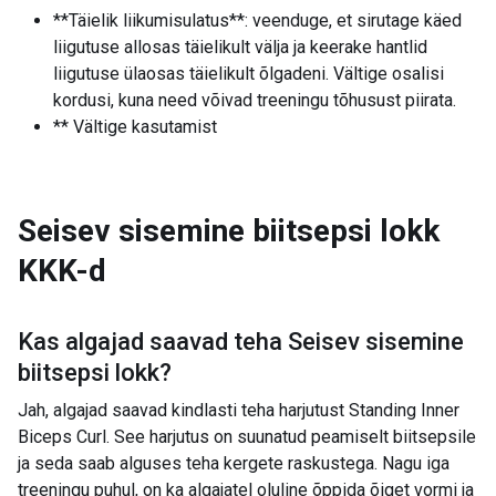
**Täielik liikumisulatus**: veenduge, et sirutage käed
liigutuse allosas täielikult välja ja keerake hantlid
liigutuse ülaosas täielikult õlgadeni. Vältige osalisi
kordusi, kuna need võivad treeningu tõhusust piirata.
** Vältige kasutamist
Seisev sisemine biitsepsi lokk
KKK-d
Kas algajad saavad teha
Seisev sisemine
biitsepsi lokk
?
Jah, algajad saavad kindlasti teha harjutust Standing Inner
Biceps Curl. See harjutus on suunatud peamiselt biitsepsile
ja seda saab alguses teha kergete raskustega. Nagu iga
treeningu puhul, on ka algajatel oluline õppida õiget vormi ja