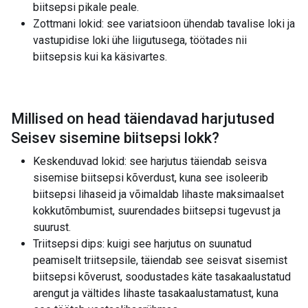
biitsepsi pikale peale.
Zottmani lokid: see variatsioon ühendab tavalise loki ja
vastupidise loki ühe liigutusega, töötades nii
biitsepsis kui ka käsivartes.
Millised on head täiendavad harjutused
Seisev sisemine biitsepsi lokk
?
Keskenduvad lokid: see harjutus täiendab seisva
sisemise biitsepsi kõverdust, kuna see isoleerib
biitsepsi lihaseid ja võimaldab lihaste maksimaalset
kokkutõmbumist, suurendades biitsepsi tugevust ja
suurust.
Triitsepsi dips: kuigi see harjutus on suunatud
peamiselt triitsepsile, täiendab see seisvat sisemist
biitsepsi kõverust, soodustades käte tasakaalustatud
arengut ja vältides lihaste tasakaalustamatust, kuna