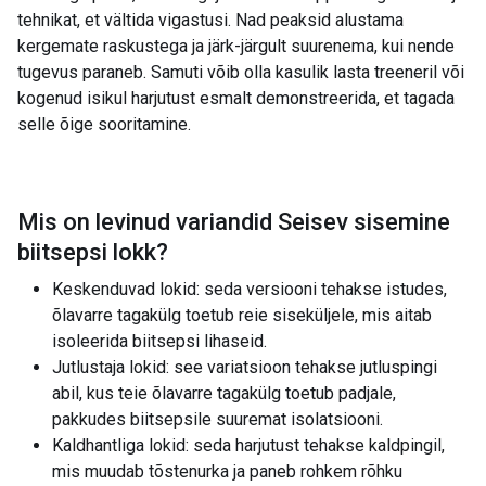
tehnikat, et vältida vigastusi. Nad peaksid alustama
kergemate raskustega ja järk-järgult suurenema, kui nende
tugevus paraneb. Samuti võib olla kasulik lasta treeneril või
kogenud isikul harjutust esmalt demonstreerida, et tagada
selle õige sooritamine.
Mis on levinud variandid
Seisev sisemine
biitsepsi lokk
?
Keskenduvad lokid: seda versiooni tehakse istudes,
õlavarre tagakülg toetub reie siseküljele, mis aitab
isoleerida biitsepsi lihaseid.
Jutlustaja lokid: see variatsioon tehakse jutluspingi
abil, kus teie õlavarre tagakülg toetub padjale,
pakkudes biitsepsile suuremat isolatsiooni.
Kaldhantliga lokid: seda harjutust tehakse kaldpingil,
mis muudab tõstenurka ja paneb rohkem rõhku