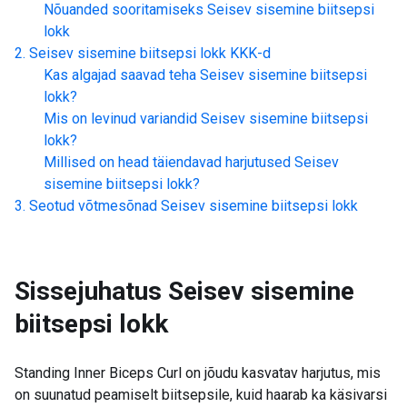
Nõuanded sooritamiseks
Seisev sisemine biitsepsi
lokk
Seisev sisemine biitsepsi lokk
KKK-d
Kas algajad saavad teha
Seisev sisemine biitsepsi
lokk
?
Mis on levinud variandid
Seisev sisemine biitsepsi
lokk
?
Millised on head täiendavad harjutused
Seisev
sisemine biitsepsi lokk
?
Seotud võtmesõnad
Seisev sisemine biitsepsi lokk
Sissejuhatus
Seisev sisemine
biitsepsi lokk
Standing Inner Biceps Curl on jõudu kasvatav harjutus, mis
on suunatud peamiselt biitsepsile, kuid haarab ka käsivarsi