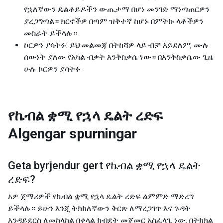
የኋለኛውን ዴልቶይዶችን ውጤታማ በሆነ መንገድ ማነጣጠርዎን
ያረጋግጣል። ክርኖችዎ በጣም ዝቅተኛ ከሆኑ በምትኩ ላቶችዎን
መስራት ይችላሉ።
ኮርዎን ያሳትፉ: ይህ መልመጃ በትከሻዎ ላይ ብቻ አይደለም; ሙሉ
ሰውነት ያለው የአካል ብቃት እንቅስቃሴ ነው። በእንቅስቃሴው ጊዜ
ሁሉ ኮርዎን ያሳትፉ
የኬብል ቋሚ የኋላ ዴልት ረድፍ
Algengar spurningar
Geta byrjendur gert
የኬብል ቋሚ የኋላ ዴልት
ረድፍ
?
አዎ ጀማሪዎች የኬብል ቋሚ የኋላ ዴልት ረድፍ ልምምድ ማድረግ
ይችላሉ። ይሁን እንጂ ትክክለኛውን ቅርጽ ለማረጋገጥ እና ጉዳት
እንዳይደርስ ለመከላከል በቀላል ክብደት መጀመር አስፈላጊ ነው. በትክክል