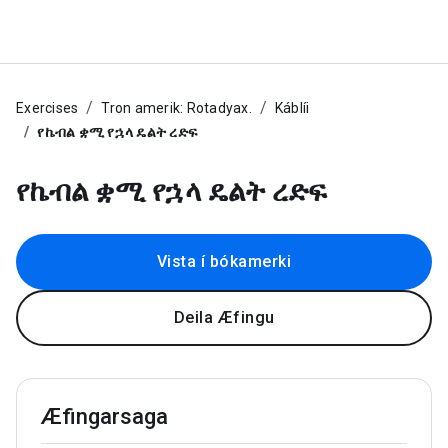
Exercises
Tron amerik: Rotadyax.
Káblíi
የኬብል ቋሚ የኋላ ዴልት ረድፍ
የኬብል ቋሚ የኋላ ዴልት ረድፍ
Vista í bókamerki
Deila Æfingu
Æfingarsaga