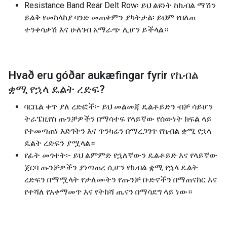
Resistance Band Rear Delt Row፡ ይህ ልዩነት ከኬብል ማሽን
ይልቅ የመከላከያ ባንድ መጠቀምን ያካትታል፡ ይህም የበለጠ
ተንቀሳቃሽ እና ሁለገብ አማራጭ ሊሆን ይችላል።
Hvað eru góðar aukæfingar fyrir
የኬብል
ቋሚ የኋላ ዴልት ረድፍ
?
ባርቤል ቀጥ ያለ ረድፎች፡- ይህ መልመጃ ዴልቶይድን ብቻ ​​ሳይሆን
ትራፔዚየስ ጡንቻዎችን በማሳተፍ የላይኛው የሰውነት ክፍል ላይ
የተመጣጠነ እድገትን እና ጥንካሬን በማረጋገጥ የኬብል ቋሚ የኋላ
ዴልት ረድፍን ያሟላል።
የፊት መጎተት፡- ይህ ልምምድ የኋለኛውን ዴልቶይድ እና የላይኛው
ጀርባ ጡንቻዎችን ያነጣጠረ ሲሆን የኬብል ቋሚ የኋላ ዴልት
ረድፍን በማሟላት የታለሙትን የጡንቻ ቡድኖችን በማጠናከር እና
የተሻለ የአቀማመጥ እና የትከሻ ጤናን በማሳደግ ላይ ነው።