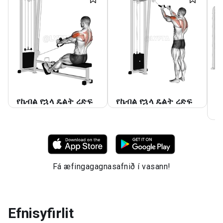
የኬብል የኋላ ዴልት ረድፍ
የኬብል የኋላ ዴልት ረድፍ
የ
ዴ
Fá æfingagagnasafnið í vasann!
Efnisyfirlit