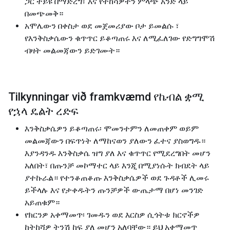
ጋር ትይዩ በማድረግ፣ እና የትከሻዎትን ምላጭ አንድ ላይ
በመጭመቅ።
አሞሌውን በቀስታ ወደ መጀመሪያው ቦታ ይመልሱ ፣
የእንቅስቃሴውን ቁጥጥር ይቆጣጠሩ እና ለሚፈለገው የድግግሞሽ
ብዛት መልመጃውን ይድገሙት።
Tilkynningar við framkvæmd የኬብል ቋሚ
የኋላ ዴልት ረድፍ
እንቅስቃሴዎን ይቆጣጠሩ፡ ሞመንተምን ለመጠቀም ወይም
መልመጃውን በፍጥነት ለማከናወን ያለውን ፈተና ያስወግዱ።
እያንዳንዱ እንቅስቃሴ ዝግ ያለ እና ቁጥጥር የሚደረግበት መሆን
አለበት፣ በጡንቻ መኮማተር ላይ እንጂ በሚያነሱት ክብደት ላይ
ያተኩራል። የተንቆጠቆጡ እንቅስቃሴዎች ወደ ጉዳቶች ሊመሩ
ይችላሉ እና የታቀዱትን ጡንቻዎች ውጤታማ በሆነ መንገድ
አይጠቁም።
የክርንዎ አቀማመጥ፡ ገመዱን ወደ እርስዎ ሲጎትቱ ክርኖችዎ
ከትከሻዎ ትንሽ ከፍ ያለ መሆን አለባቸው። ይህ አቀማመጥ