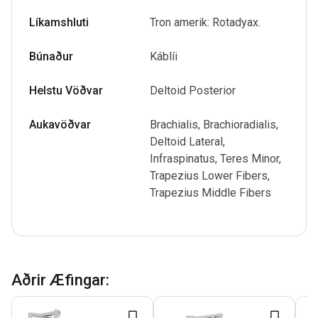
Líkamshluti
Tron amerik: Rotadyax.
Búnaður
Káblíi
Helstu Vöðvar
Deltoid Posterior
Aukavöðvar
Brachialis, Brachioradialis,
Deltoid Lateral,
Infraspinatus, Teres Minor,
Trapezius Lower Fibers,
Trapezius Middle Fibers
Aðrir Æfingar
: