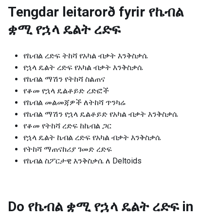
Tengdar leitarorð fyrir
የኬብል
ቋሚ የኋላ ዴልት ረድፍ
የኬብል ረድፍ ትከሻ የአካል ብቃት እንቅስቃሴ
የኋላ ዴልት ረድፍ የአካል ብቃት እንቅስቃሴ
የኬብል ማሽን የትከሻ ስልጠና
የቆመ የኋላ ዴልቶይድ ረድፎች
የኬብል መልመጃዎች ለትከሻ ጥንካሬ
የኬብል ማሽን የኋላ ዴልቶይድ የአካል ብቃት እንቅስቃሴ
የቆመ የትከሻ ረድፍ ከኬብል ጋር
የኋላ ዴልት ኬብል ረድፍ የአካል ብቃት እንቅስቃሴ
የትከሻ ማጠናከሪያ ገመድ ረድፍ
የኬብል ስፖርታዊ እንቅስቃሴ ለ Deltoids
Do የኬብል ቋሚ የኋላ ዴልት ረድፍ in