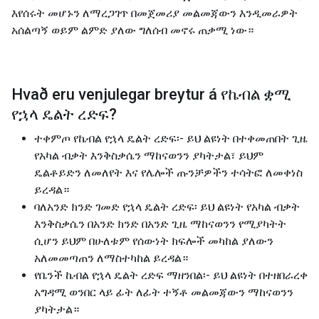
እየሰሩት መሆኑን ለማረጋገጥ በመጀመሪያ መልመጃውን እንዲመራዎት
አሰልጣኝ ወይም ልምድ ያለው ግለሰብ መኖሩ ጠቃሚ ነው።
Hvað eru venjulegar breytur á
የኬብል ቋሚ
የኋላ ዴልት ረድፍ
?
ተቀምጦ የኬብል የኋላ ዴልት ረድፍ፡- ይህ ልዩነት በተቀመጠበት ጊዜ
የአካል ብቃት እንቅስቃሴን ማከናወንን ያካትታል፣ ይህም
ዴልቶይድን ለመለየት እና የሌሎች ጡንቻዎችን ተሳትፎ ለመቀነስ
ይረዳል።
ባለአንድ ክንድ ገመድ የኋላ ዴልት ረድፍ፡ ይህ ልዩነት የአካል ብቃት
እንቅስቃሴን በአንድ ክንድ በአንድ ጊዜ ማከናወንን የሚያካትት
ሲሆን ይህም በሁለቱም የሰውነት ክፍሎች መካከል ያለውን
አለመመጣጠን ለማስተካከል ይረዳል።
የቤንች ኬብል የኋላ ዴልት ረድፍ ማዘንበል፡- ይህ ልዩነት በተዘበራረቀ
አግዳሚ ወንበር ላይ ፊት ለፊት ተኝቶ መልመጃውን ማከናወንን
ያካትታል።