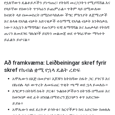
የኋለኛውን ዴልቶይዶችን ያነጣጠረ፣ የትከሻ መረጋጋትን የሚያሻሽል እና
የላይኛው የሰውነት ጥንካሬን ይጨምራል። ጥቅም ላይ በሚውለው
ክብደት ላይ በመመስረት በሚስተካከለው ችግር ምክንያት ለጀማሪዎች
እና ለላቁ የአካል ብቃት አድናቂዎች ተስማሚ የአካል ብቃት እንቅስቃሴ
ነው። አኳኋን ለማሻሻል፣ የጡንቻን ፍቺ ለማሻሻል እና አጠቃላይ የትከሻ
ጤናን ለመደገፍ ግለሰቦች ይህንን መልመጃ ወደ ተግባራቸው ማካተት
ይፈልጉ ይሆናል።
Að framkvæma: Leiðbeiningar skref fyrir
skref የኬብል ቋሚ የኋላ ዴልት ረድፍ
አሞሌውን በእጅ በመያዝ፣ እጆቹን ከትከሻው ስፋት ጋር ያገናኙ እና
በኬብሉ ላይ ውጥረት ለመፍጠር ጥቂት ጫማ ወደ ኋላ ይመለሱ።
እግርዎን በትከሻ ስፋት ያርቁ፣ ጉልበቶቻችሁን በትንሹ በማጠፍ እና
ከወገብዎ ወደ ፊት ዘንበል በማድረግ ጀርባዎን ቀጥ አድርገው
ይያዙ።
አሞሌውን ወደ ደረትዎ ይጎትቱ፣ ክርኖችዎን ከፍ አድርገው ከወለሉ