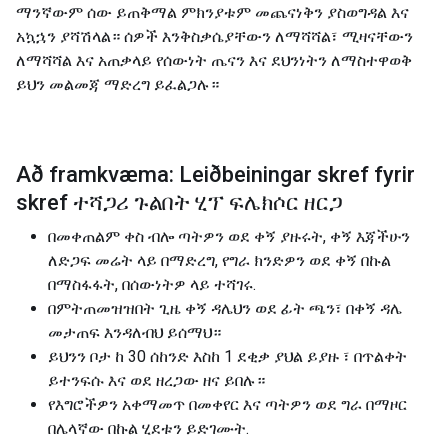
ማንኛውም ሰው ይጠቅማል ምክንያቱም መጨናነቅን ያስወግዳል እና
አኳኋን ያሻሽላል። ሰዎች እንቅስቃሴያቸውን ለማሻሻል፣ ሚዛናቸውን
ለማሻሻል እና አጠቃላይ የሰውነት ጤናን እና ደህንነትን ለማስተዋወቅ
ይህን መልመጃ ማድረግ ይፈልጋሉ።
Að framkvæma: Leiðbeiningar skref fyrir
skref ተሻጋሪ ጉልበት ሂፕ ፍሌክሶር ዘርጋ
በመቀጠልም ቀስ ብሎ ጣትዎን ወደ ቀኝ ያዙሩት, ቀኝ እጃችሁን
ለድጋፍ መሬት ላይ በማድረግ, የግራ ክንድዎን ወደ ቀኝ በኩል
በማስፋፋት, በሰውነትዎ ላይ ተሻገሩ.
በምትጠመዝዝበት ጊዜ ቀኝ ዳሌህን ወደ ፊት ጫን፣ በቀኝ ዳሌ
መታጠፍ እንዳለብህ ይሰማህ።
ይህንን ቦታ ከ 30 ሰከንድ እስከ 1 ደቂቃ ያህል ይያዙ ፣ በጥልቀት
ይተንፍሱ እና ወደ ዘረጋው ዘና ይበሉ።
የእግሮችዎን አቀማመጥ በመቀየር እና ጣትዎን ወደ ግራ በማዞር
በሌላኛው በኩል ሂደቱን ይድገሙት.