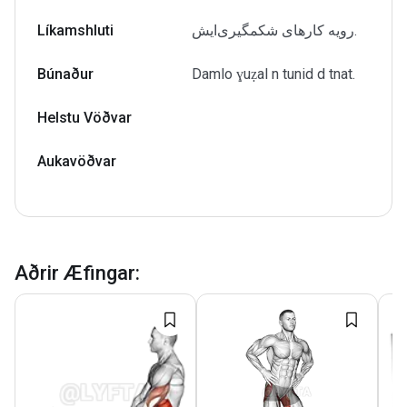
Líkamshluti
رویه کارهای شکمگیری‌ایش.
Búnaður
Damlo ɣuẓal n tunid d tnat.
Helstu Vöðvar
Aukavöðvar
Aðrir Æfingar
: