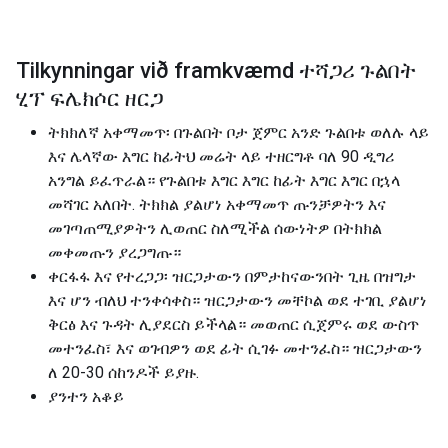
Tilkynningar við framkvæmd ተሻጋሪ ጉልበት
ሂፕ ፍሌክሶር ዘርጋ
ትክክለኛ አቀማመጥ፡ በጉልበት ቦታ ጀምር አንድ ጉልበቱ ወለሉ ላይ
እና ሌላኛው እግር ከፊትህ መሬት ላይ ተዘርግቶ ባለ 90 ዲግሪ
አንግል ይፈጥራል። የጉልበቱ እግር እግር ከፊት እግር እግር በኋላ
መሻገር አለበት. ትክክል ያልሆነ አቀማመጥ ጡንቻዎትን እና
መገጣጠሚያዎትን ሊወጠር ስለሚችል ሰውነትዎ በትክክል
መቀመጡን ያረጋግጡ።
ቀርፋፋ እና የተረጋጋ፡ ዝርጋታውን በምታከናውንበት ጊዜ በዝግታ
እና ሆን ብለህ ተንቀሳቀስ። ዝርጋታውን መቸኮል ወደ ተገቢ ያልሆነ
ቅርፅ እና ጉዳት ሊያደርስ ይችላል። መወጠር ሲጀምሩ ወደ ውስጥ
መተንፈስ፣ እና ወገብዎን ወደ ፊት ሲገፉ መተንፈስ። ዝርጋታውን
ለ 20-30 ሰከንዶች ይያዙ.
ያንተን አቆይ