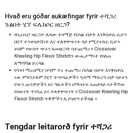
Hvað eru góðar aukæfingar fyrir
ተሻጋሪ
ጉልበት ሂፕ ፍሌክሶር ዘርጋ
?
የቢራቢሮ ዝርጋታ ሌላው ተዛማጅ የአካል ብቃት እንቅስቃሴ ሲሆን
በሂፕ ተንቀሳቃሽነት እና ተለዋዋጭነት ላይ የሚያተኩር ሲሆን
ይህም የውስጥ ጭኑን ከመዘርጋት በተጨማሪ የ Crossover
Kneeling Hip Flexor Stretchን ውጤታማነት የበለጠ
ለማሻሻል ይረዳል.
የሳንባ ማራዘሚያ በጣም ጥሩ ተጨማሪ የአካል ብቃት እንቅስቃሴ
ነው ምክንያቱም የሂፕ ተጣጣፊዎችን ዒላማ ማድረግ ብቻ ሳይሆን
የጭን ጡንቻዎችን እና ግሉቶችን በማሳተፍ አጠቃላይ የታችኛው
የሰውነት ጥንካሬ እና ተለዋዋጭነት የ Crossover Kneeling Hip
Flexor Stretch ጥቅሞችን ሊያሳድግ ይችላል ።
Tengdar leitarorð fyrir
ተሻጋሪ