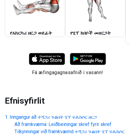
የአከርካሪ ዘርጋ ወደፊት
የሂፕ ክበቦች መዘርጋት
የ
መ
Fá æfingagagnasafnið í vasann!
Efnisyfirlit
Inngangur að
ተሻጋሪ ጉልበት ሂፕ ፍሌክሶር ዘርጋ
Að framkvæma: Leiðbeiningar skref fyrir skref
Tilkynningar við framkvæmd
ተሻጋሪ ጉልበት ሂፕ ፍሌክሶር