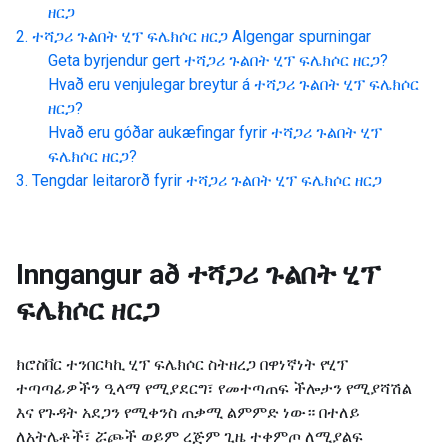
ዘርጋ
ተሻጋሪ ጉልበት ሂፕ ፍሌክሶር ዘርጋ
Algengar spurningar
Geta byrjendur gert
ተሻጋሪ ጉልበት ሂፕ ፍሌክሶር ዘርጋ
?
Hvað eru venjulegar breytur á
ተሻጋሪ ጉልበት ሂፕ ፍሌክሶር
ዘርጋ
?
Hvað eru góðar aukæfingar fyrir
ተሻጋሪ ጉልበት ሂፕ
ፍሌክሶር ዘርጋ
?
Tengdar leitarorð fyrir
ተሻጋሪ ጉልበት ሂፕ ፍሌክሶር ዘርጋ
Inngangur að
ተሻጋሪ ጉልበት ሂፕ
ፍሌክሶር ዘርጋ
ክሮስቨር ተንበርካኪ ሂፕ ፍሌክሶር ስትዘረጋ በዋነኛነት የሂፕ
ተጣጣፊዎችን ዒላማ የሚያደርግ፣ የመተጣጠፍ ችሎታን የሚያሻሽል
እና የጉዳት አደጋን የሚቀንስ ጠቃሚ ልምምድ ነው። በተለይ
ለአትሌቶች፣ ሯጮች ወይም ረጅም ጊዜ ተቀምጦ ለሚያልፍ