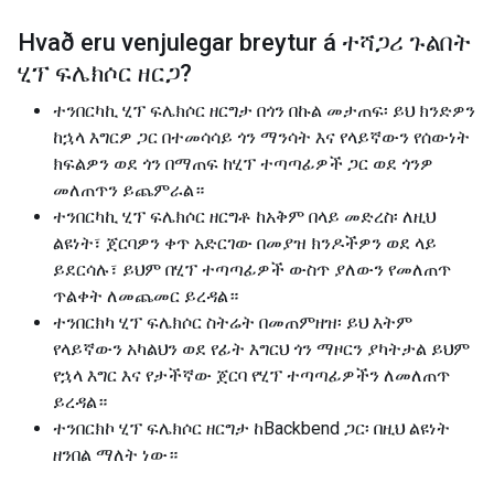
Hvað eru venjulegar breytur á
ተሻጋሪ ጉልበት
ሂፕ ፍሌክሶር ዘርጋ
?
ተንበርካኪ ሂፕ ፍሌክሶር ዘርግታ በጎን በኩል መታጠፍ፡ ይህ ክንድዎን
ከኋላ እግርዎ ጋር በተመሳሳይ ጎን ማንሳት እና የላይኛውን የሰውነት
ክፍልዎን ወደ ጎን በማጠፍ ከሂፕ ተጣጣፊዎች ጋር ወደ ጎንዎ
መለጠጥን ይጨምራል።
ተንበርካኪ ሂፕ ፍሌክሶር ዘርግቶ ከአቅም በላይ መድረስ፡ ለዚህ
ልዩነት፣ ጀርባዎን ቀጥ አድርገው በመያዝ ክንዶችዎን ወደ ላይ
ይደርሳሉ፣ ይህም በሂፕ ተጣጣፊዎች ውስጥ ያለውን የመለጠጥ
ጥልቀት ለመጨመር ይረዳል።
ተንበርክካ ሂፕ ፍሌክሶር ስትሬት በመጠምዘዝ፡ ይህ እትም
የላይኛውን አካልህን ወደ የፊት እግርህ ጎን ማዞርን ያካትታል ይህም
የኋላ እግር እና የታችኛው ጀርባ የሂፕ ተጣጣፊዎችን ለመለጠጥ
ይረዳል።
ተንበርክኮ ሂፕ ፍሌክሶር ዘርግታ ከBackbend ጋር፡ በዚህ ልዩነት
ዘንበል ማለት ነው።