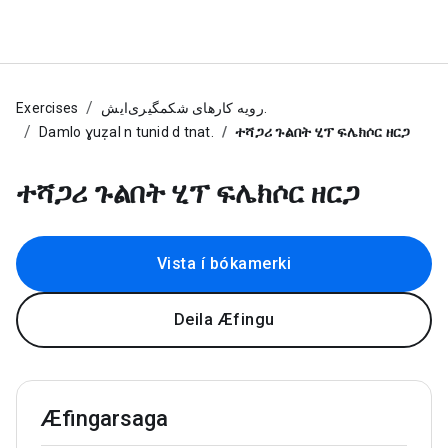
Exercises
رویه کارهای شکمگیری‌ایش.
Damlo ɣuẓal n tunid d tnat.
ተሻጋሪ ጉልበት ሂፕ ፍሌክሶር ዘርጋ
ተሻጋሪ ጉልበት ሂፕ ፍሌክሶር ዘርጋ
Vista í bókamerki
Deila Æfingu
Æfingarsaga