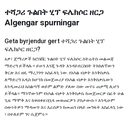
ተሻጋሪ ጉልበት ሂፕ ፍሌክሶር ዘርጋ
Algengar spurningar
Geta byrjendur gert
ተሻጋሪ ጉልበት ሂፕ
ፍሌክሶር ዘርጋ
?
አዎ፣ ጀማሪዎች ክሮስቨር ጉልበት ሂፕ ፍሌክሶር ስትሬትስ መልመጃ
ማድረግ ይችላሉ። ይሁን እንጂ ጉዳት እንዳይደርስበት ትክክለኛውን
ቅርጽ እና ዘዴ ማረጋገጥ አስፈላጊ ነው. የአካል ብቃት እንቅስቃሴ
ለማድረግ አዲስ ከሆንክ በመጀመሪያ የአካል ብቃት እንቅስቃሴውን
እንዲመራህ አሰልጣኝ ወይም ልምድ ያለው ሰው መኖሩ ጠቃሚ ሊሆን
ይችላል። ማንኛውንም የአካል ብቃት እንቅስቃሴ ከመጀመርዎ በፊት ሁል
ጊዜ ማሞቅ እና ከቀዘቀዘ በኋላ መወጠርዎን ያስታውሱ። እንዲሁም
ሰውነትዎን ማዳመጥ እና እራስዎን ከመጠን በላይ መግፋት አስፈላጊ ነው
፣ በተለይም ገና ሲጀምሩ።