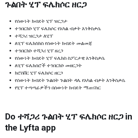
ጉልበት ሂፕ ፍሌክሶር ዘርጋ
የሰውነት ክብደት ሂፕ ዝርጋታ
ተንበርክኮ ሂፕ ፍሌክሶር የአካል ብቃት እንቅስቃሴ
ተሻጋሪ ዝርጋታ ለሂፕ
ለሂፕ ፍሌክስክስ የሰውነት ክብደት መልመጃ
ተንበርክኮ ተሻጋሪ ሂፕ ዘረጋ
የሰውነት ክብደት ሂፕ ፍሌክስ ስፖርታዊ እንቅስቃሴ
ለሂፕ ፍሌክሰሮች ተንበርክኮ መዘርጋት
ክሮስቨር ሂፕ ፍሌክሶር ዘርጋ
የሰውነት ክብደት ጉልበት ጉልበት ዳሌ የአካል ብቃት እንቅስቃሴ
የሂፕ ተጣጣፊዎችን በሰውነት ክብደት ማጠናከር
Do ተሻጋሪ ጉልበት ሂፕ ፍሌክሶር ዘርጋ in
the Lyfta app